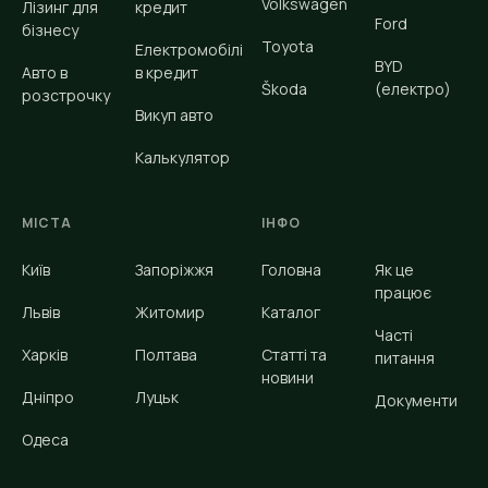
Volkswagen
Лізинг для
кредит
Ford
бізнесу
Toyota
Електромобілі
BYD
Авто в
в кредит
Škoda
(електро)
розстрочку
Викуп авто
Калькулятор
МІСТА
ІНФО
Київ
Запоріжжя
Головна
Як це
працює
Львів
Житомир
Каталог
Часті
Харків
Полтава
Статті та
питання
новини
Дніпро
Луцьк
Документи
Одеса