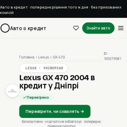
Авто в кредит · попереднє рішення того ж дня · без прихованих
комісій
Авто
в
кредит
Знайти авто
ID:
Головна
›
Lexus
›
GX 470
160279981
LEXUS · УНІВЕРСАЛ
Lexus GX 470 2004
в
кредит у Дніпрі
Перевірено
Перевірити, чи схвалять →
Безкоштовно · ні до чого не зобовʼязує · попереднє
рішення сьогодні