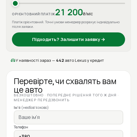
21 200
₴/міс
ОРІЄНТОВНИЙ ПЛАТІЖ
Платіж орієнтовний. Точні умови менеджер розрахує індивідуально
після заявки.
Підходить? Залишити заявку →
У наявності зараз —
442
авто Lexus у кредит
Перевірте, чи схвалять вам
це авто
БЕЗКОШТОВНО · ПОПЕРЕДНЄ РІШЕННЯ ТОГО Ж ДНЯ ·
МЕНЕДЖЕР ПЕРЕДЗВОНИТЬ
Ім'я
(необов'язково)
Телефон