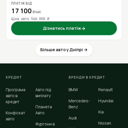
ПЛАТІЖ ВІД
17 100
₴/міс
Ціна авто 566 000 ₴
Дізнатись платіж
→
Більше авто у Дніпрі →
КРЕДИТ
БРЕНДИ В КРЕДИТ
Програма
Авто під
BMW
Renault
авто в
виплату
Mercedes-
Hyundai
кредит
Планета
Benz
Kia
Конфіскат
Авто
Audi
авто
Nissan
Фургони в