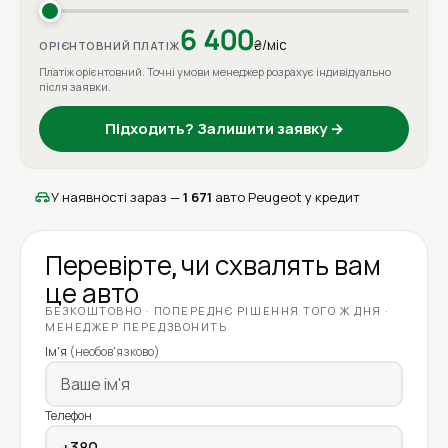
6 400
₴/міс
ОРІЄНТОВНИЙ ПЛАТІЖ
Платіж орієнтовний. Точні умови менеджер розрахує індивідуально
після заявки.
Підходить? Залишити заявку →
У наявності зараз —
1 671
авто Peugeot у кредит
Перевірте, чи схвалять вам
це авто
БЕЗКОШТОВНО · ПОПЕРЕДНЄ РІШЕННЯ ТОГО Ж ДНЯ ·
МЕНЕДЖЕР ПЕРЕДЗВОНИТЬ
Ім'я
(необов'язково)
Телефон