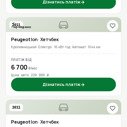
Дізнатись платіж
→
2011
Перевірено
Peugeot
Ion
· Хетчбек
Кропивницький
Електро · 16 кВт·год
Автомат
104к км
ПЛАТІЖ ВІД
6 700
₴/міс
Ціна авто 220 000 ₴
Дізнатись платіж
→
2011
Peugeot
Ion
· Хетчбек