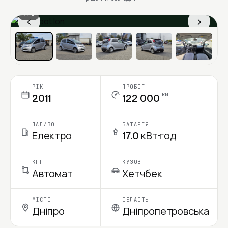
1 / 6
‹
›
Ціна в місяць
РІК
ПРОБІГ
км
2011
122 000
ПАЛИВО
БАТАРЕЯ
Електро
17.0 кВт·год
КПП
КУЗОВ
Автомат
Хетчбек
МІСТО
ОБЛАСТЬ
Дніпро
Дніпропетровська