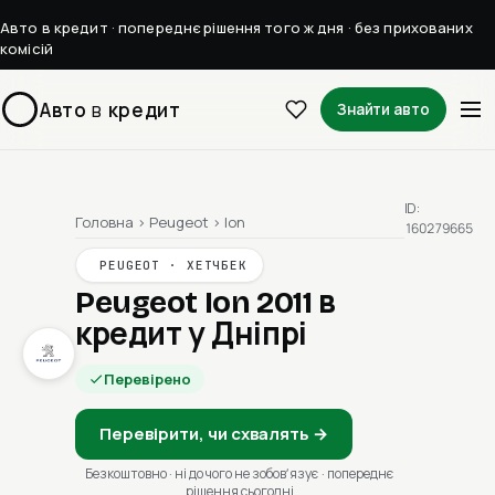
Авто в кредит · попереднє рішення того ж дня · без прихованих
комісій
Авто
в
кредит
Знайти авто
ID:
Головна
›
Peugeot
›
Ion
160279665
PEUGEOT · ХЕТЧБЕК
Peugeot Ion 2011
в
кредит у Дніпрі
Перевірено
Перевірити, чи схвалять →
Безкоштовно · ні до чого не зобовʼязує · попереднє
рішення сьогодні