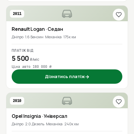
2011
Renault
Logan
· Седан
Дніпро
1.6 Бензин
Механіка
175к км
ПЛАТІЖ ВІД
5 500
₴/міс
Ціна авто 180 000 ₴
Дізнатись платіж
→
2010
Opel
Insignia
· Універсал
Дніпро
2.0 Дизель
Механіка
240к км