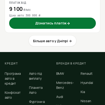
ПЛАТІЖ ВІД
9 100
₴/міс
Ціна авто 300 000 ₴
Дізнатись платіж
→
Більше авто у Дніпрі →
КРЕДИТ
БРЕНДИ В КРЕДИТ
Програма
Авто під
BMW
Renault
авто в
виплату
Mercedes-
Hyundai
кредит
Планета
Benz
Kia
Конфіскат
Авто
Audi
авто
Nissan
Фургони в