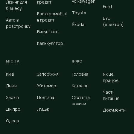
Volkswagen
Лізинг для
кредит
Ford
бізнесу
Toyota
Електромобілі
BYD
Авто в
в кредит
Škoda
(електро)
розстрочку
Викуп авто
Калькулятор
МІСТА
ІНФО
Київ
Запоріжжя
Головна
Як це
працює
Львів
Житомир
Каталог
Часті
Харків
Полтава
Статті та
питання
новини
Дніпро
Луцьк
Документи
Одеса