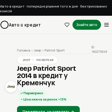
Авто в кредит · попереднє рішення того ж дня · без прихованих
комісій
Авто
в
кредит
Знайти авто
ID:
Головна
›
Jeep
›
Patriot Sport
160279549
JEEP · УНІВЕРСАЛ
Jeep Patriot Sport
2014
в кредит у
Кременчук
Перевірено
Ціна нижча за ринок ~13%
Перевірити, чи схвалять →