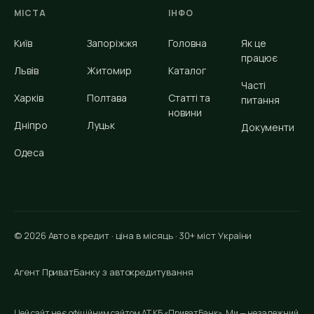
МІСТА
ІНФО
Київ
Запоріжжя
Головна
Як це
працює
Львів
Житомир
Каталог
Часті
Харків
Полтава
Статті та
питання
новини
Дніпро
Луцьк
Документи
Одеса
© 2026 Авто в кредит · ціна в місяць · 30+ міст України
Агент ПриватБанку з автокредитування
Цей сайт не є офіційним сайтом АТ КБ «ПриватБанк». Ми — незалежний