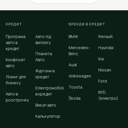
КРЕДИТ
БРЕНДИ В КРЕДИТ
Програма
Авто під
BMW
Renault
авто в
виплату
Mercedes-
Hyundai
кредит
Планета
Benz
Kia
Конфіскат
Авто
Audi
авто
Nissan
Фургони в
Volkswagen
Лізинг для
кредит
Ford
бізнесу
Toyota
Електромобілі
BYD
Авто в
в кредит
Škoda
(електро)
розстрочку
Викуп авто
Калькулятор