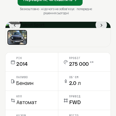
Безкоштовно · ні до чого не зобовʼязує · попереднє
рішення сьогодні
1 / 13
‹
›
Ціна в місяць
РІК
ПРОБІГ
км
2014
275 000
ПАЛИВО
ОБ'ЄМ
Бензин
2.0 л
КПП
ПРИВІД
Автомат
FWD
КУЗОВ
МІСТО