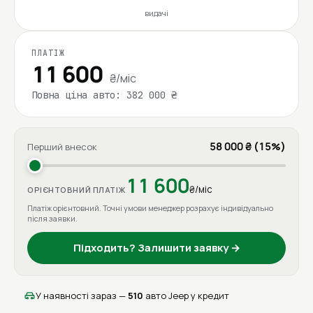
видачі
ПЛАТІЖ
11 600
₴/міс
Повна ціна авто: 382 000 ₴
58 000 ₴ (15%)
Перший внесок
11 600
₴/міс
ОРІЄНТОВНИЙ ПЛАТІЖ
Платіж орієнтовний. Точні умови менеджер розрахує індивідуально
після заявки.
Підходить? Залишити заявку →
У наявності зараз —
510
авто Jeep у кредит