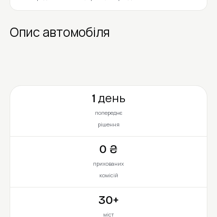
Опис автомобіля
1 день
попереднє
рішення
0 ₴
прихованих
комісій
30+
міст