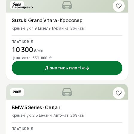
2008
Перевірено
Suzuki
Grand Vitara
· Кросовер
Кременчук
1.9 Дизель
Механіка
264к км
ПЛАТІЖ ВІД
10 300
₴/міс
Ціна авто 339 000 ₴
Дізнатись платіж
→
2005
BMW
5 Series
· Седан
Кременчук
2.5 Бензин
Автомат
269к км
ПЛАТІЖ ВІД