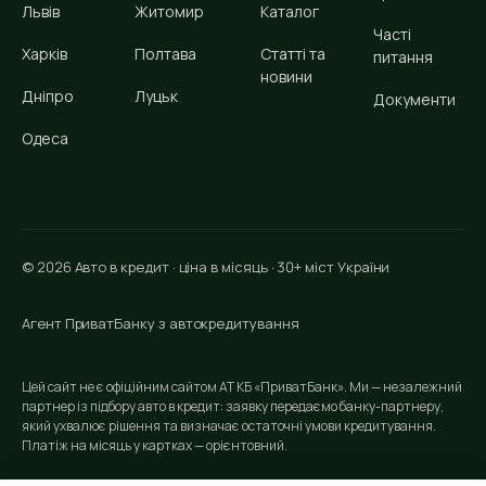
Львів
Житомир
Каталог
Часті
Харків
Полтава
Статті та
питання
новини
Дніпро
Луцьк
Документи
Одеса
© 2026 Авто в кредит · ціна в місяць · 30+ міст України
Агент ПриватБанку з автокредитування
Цей сайт не є офіційним сайтом АТ КБ «ПриватБанк». Ми — незалежний
партнер із підбору авто в кредит: заявку передаємо банку-партнеру,
який ухвалює рішення та визначає остаточні умови кредитування.
Платіж на місяць у картках — орієнтовний.