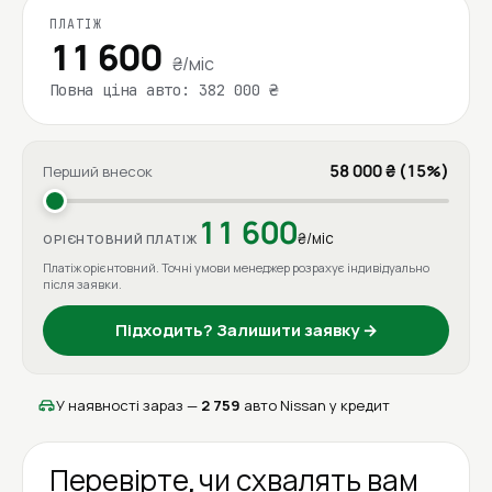
ПЛАТІЖ
11 600
₴/міс
Повна ціна авто: 382 000 ₴
58 000 ₴ (15%)
Перший внесок
11 600
₴/міс
ОРІЄНТОВНИЙ ПЛАТІЖ
Платіж орієнтовний. Точні умови менеджер розрахує індивідуально
після заявки.
Підходить? Залишити заявку →
У наявності зараз —
2 759
авто Nissan у кредит
Перевірте, чи схвалять вам