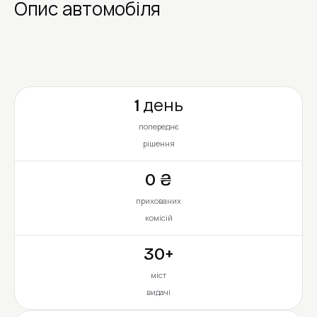
Опис автомобіля
1 день
попереднє
рішення
0 ₴
прихованих
комісій
30+
міст
видачі