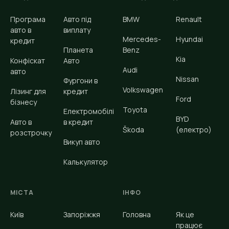
Програма
Авто під
BMW
Renault
авто в
виплату
Mercedes-
Hyundai
кредит
Планета
Benz
Kia
Конфіскат
Авто
Audi
авто
Nissan
Фургони в
Volkswagen
Лізинг для
кредит
Ford
бізнесу
Toyota
Електромобілі
BYD
Авто в
в кредит
Škoda
(електро)
розстрочку
Викуп авто
Калькулятор
МІСТА
ІНФО
Київ
Запоріжжя
Головна
Як це
працює