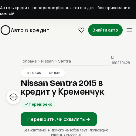
Авто в кредит · попереднє рішення того ж дня · без прихованих
комісій
Авто
в
кредит
Знайти авто
ID:
Головна
›
Nissan
›
Sentra
160279428
NISSAN · СЕДАН
Nissan Sentra 2015
в
кредит у Кременчук
Перевірено
Перевірити, чи схвалять →
Безкоштовно · ні до чого не зобовʼязує · попереднє
рішення сьогодні