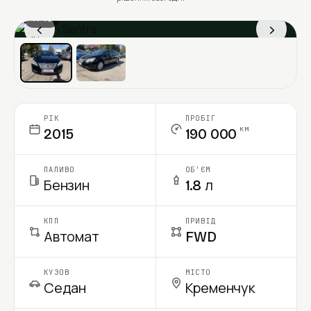
1 / 13
‹
›
Ціна в місяць
РІК
ПРОБІГ
км
2015
190 000
ПАЛИВО
ОБ'ЄМ
Бензин
1.8 л
КПП
ПРИВІД
Автомат
FWD
КУЗОВ
МІСТО
Седан
Кременчук