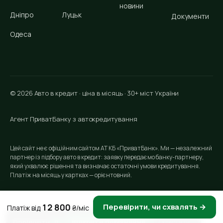
новини
Дніпро
Луцьк
Документи
Одеса
© 2026 Авто в кредит · ціна в місяць · 30+ міст України
Агент ПриватБанку з автокредитування
Цей сайт не є офіційним сайтом АТ КБ «ПриватБанк». Ми — незалежний
партнер із підбору авто в кредит: заявку передаємо банку-партнеру,
який ухвалює рішення та визначає остаточні умови кредитування.
Платіж на місяць у картках — орієнтовний.
12 800
Перевірити, чи схвалять →
Платіж від
₴/міс
Порівняти
Очистити
Відкрити порівняння
0