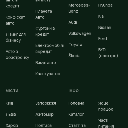
Mercedes-
Hyundai
кредит
Планета
Benz
Kia
Конфіскат
Авто
Audi
авто
Nissan
Фургони в
Volkswagen
Лізинг для
кредит
Ford
бізнесу
Toyota
Електромобілі
BYD
Авто в
в кредит
Škoda
(електро)
розстрочку
Викуп авто
Калькулятор
МІСТА
ІНФО
Київ
Запоріжжя
Головна
Як це
працює
Львів
Житомир
Каталог
Часті
Харків
Полтава
Статті та
питання