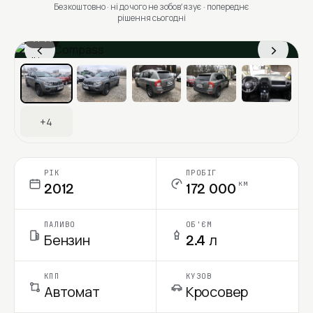
Безкоштовно · ні до чого не зобовʼязує · попереднє
рішення сьогодні
1 / 11
‹
›
Ціна в місяць
+4
РІК
ПРОБІГ
км
2012
172 000
ПАЛИВО
ОБ'ЄМ
Бензин
2.4 л
КПП
КУЗОВ
Автомат
Кросовер