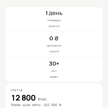
1 день
попереднє
рішення
0 ₴
прихованих
комісій
30+
міст
видачі
ПЛАТІЖ
12 800
₴/міс
Повна ціна авто: 422 000 ₴