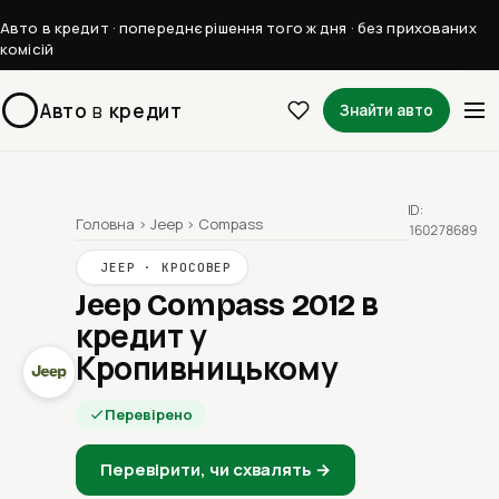
Авто в кредит · попереднє рішення того ж дня · без прихованих
комісій
Авто
в
кредит
Знайти авто
ID:
Головна
›
Jeep
›
Compass
160278689
JEEP · КРОСОВЕР
Jeep Compass 2012
в
кредит у
Кропивницькому
Перевірено
Перевірити, чи схвалять →