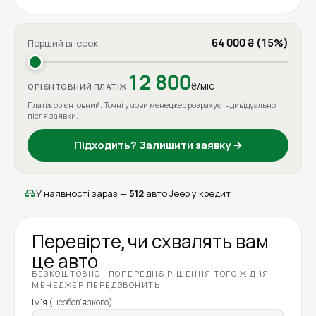
64 000 ₴ (15%)
Перший внесок
12 800
₴/міс
ОРІЄНТОВНИЙ ПЛАТІЖ
Платіж орієнтовний. Точні умови менеджер розрахує індивідуально
після заявки.
Підходить? Залишити заявку →
У наявності зараз —
512
авто Jeep у кредит
Перевірте, чи схвалять вам
це авто
БЕЗКОШТОВНО · ПОПЕРЕДНЄ РІШЕННЯ ТОГО Ж ДНЯ ·
МЕНЕДЖЕР ПЕРЕДЗВОНИТЬ
Ім'я
(необов'язково)