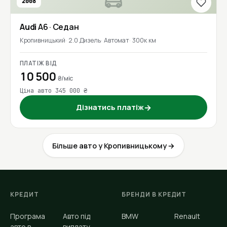
2008
Audi
A6
· Седан
Кропивницький
2.0 Дизель
Автомат
300к км
ПЛАТІЖ ВІД
10 500
₴/міс
Ціна авто 345 000 ₴
Дізнатись платіж
→
Більше авто у Кропивницькому →
КРЕДИТ
БРЕНДИ В КРЕДИТ
Програма
Авто під
BMW
Renault
авто в
виплату