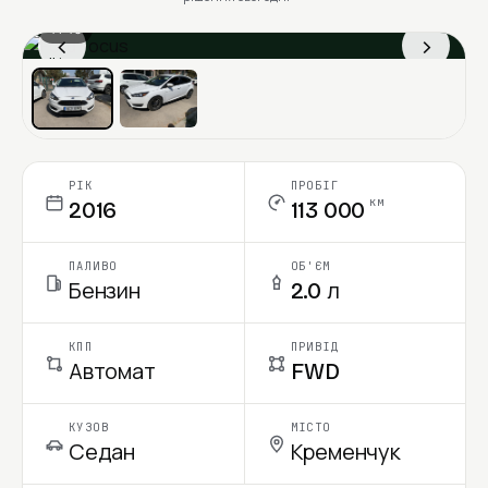
1 / 13
‹
›
Ціна в місяць
РІК
ПРОБІГ
км
2016
113 000
ПАЛИВО
ОБ'ЄМ
Бензин
2.0 л
КПП
ПРИВІД
Автомат
FWD
КУЗОВ
МІСТО
Седан
Кременчук