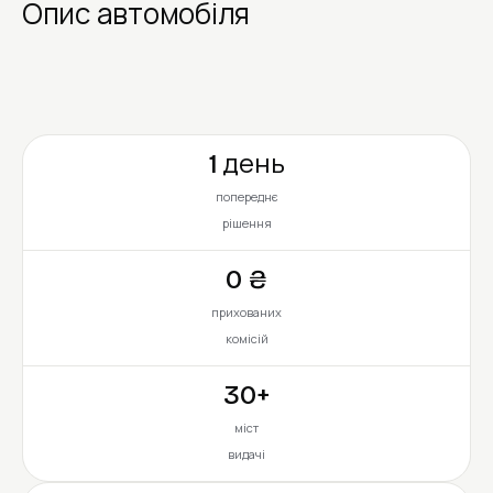
Опис автомобіля
1 день
попереднє
рішення
0 ₴
прихованих
комісій
30+
міст
видачі