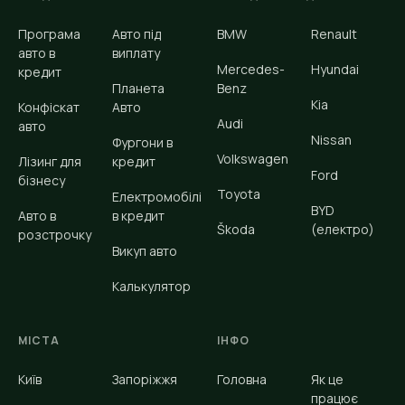
Програма
Авто під
BMW
Renault
авто в
виплату
Mercedes-
Hyundai
кредит
Планета
Benz
Kia
Конфіскат
Авто
Audi
авто
Nissan
Фургони в
Volkswagen
Лізинг для
кредит
Ford
бізнесу
Toyota
Електромобілі
BYD
Авто в
в кредит
Škoda
(електро)
розстрочку
Викуп авто
Калькулятор
МІСТА
ІНФО
Київ
Запоріжжя
Головна
Як це
працює