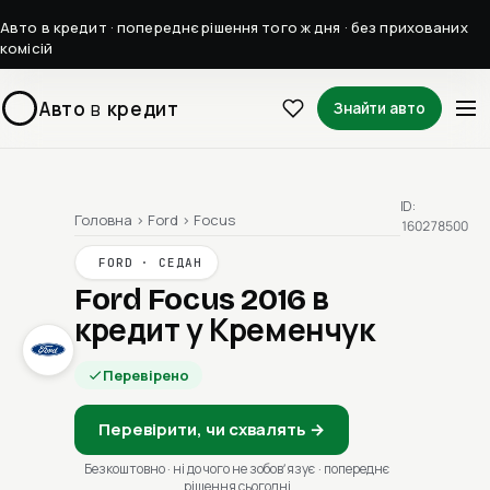
Авто в кредит · попереднє рішення того ж дня · без прихованих
комісій
Авто
в
кредит
Знайти авто
ID:
Головна
›
Ford
›
Focus
160278500
FORD · СЕДАН
Ford Focus 2016
в
кредит у Кременчук
Перевірено
Перевірити, чи схвалять →
Безкоштовно · ні до чого не зобовʼязує · попереднє
рішення сьогодні