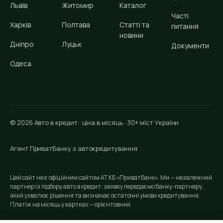
Львів
Житомир
Каталог
Часті
Харків
Полтава
Статті та
питання
новини
Дніпро
Луцьк
Документи
Одеса
© 2026 Авто в кредит · ціна в місяць · 30+ міст України
Агент ПриватБанку з автокредитування
Цей сайт не є офіційним сайтом АТ КБ «ПриватБанк». Ми — незалежний
партнер із підбору авто в кредит: заявку передаємо банку-партнеру,
який ухвалює рішення та визначає остаточні умови кредитування.
Платіж на місяць у картках — орієнтовний.