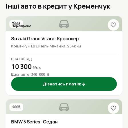
Інші авто в кредит у Кременчук
2008
Перевірено
Suzuki
Grand Vitara
· Кросовер
Кременчук
1.9 Дизель
Механіка
264к км
ПЛАТІЖ ВІД
10 300
₴/міс
Ціна авто 340 000 ₴
Дізнатись платіж
→
2005
BMW
5 Series
· Седан