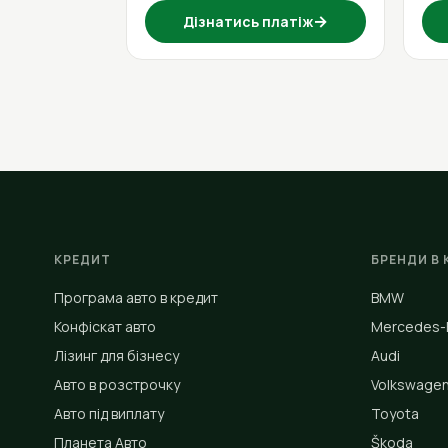
→
Дізнатись платіж
КРЕДИТ
БРЕНДИ В 
Програма авто в кредит
BMW
Конфіскат авто
Mercedes-
Лізинг для бізнесу
Audi
Авто в розстрочку
Volkswage
Авто під виплату
Toyota
Планета Авто
Škoda