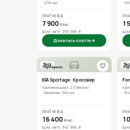
279к км
190
ПЛАТІЖ ВІД
ПЛА
7 900
15
₴/міс
Ціна авто 259 000 ₴
Цін
→
Дізнатись платіж
2012
201
Перевірено
Пер
KIA
Sportage
· Кросовер
Fo
Кропивницький
2.0 Бензин
Кро
Механіка
192к км
154
ПЛАТІЖ ВІД
ПЛА
16 400
10
₴/міс
Ціна авто 542 000 ₴
Цін