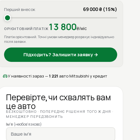
69 000 ₴ (15%)
Перший внесок
13 800
₴/міс
ОРІЄНТОВНИЙ ПЛАТІЖ
Платіж орієнтовний. Точні умови менеджер розрахує індивідуально
після заявки.
Підходить? Залишити заявку →
У наявності зараз —
1 221
авто Mitsubishi у кредит
Перевірте, чи схвалять вам
це авто
БЕЗКОШТОВНО · ПОПЕРЕДНЄ РІШЕННЯ ТОГО Ж ДНЯ ·
МЕНЕДЖЕР ПЕРЕДЗВОНИТЬ
Ім'я
(необов'язково)