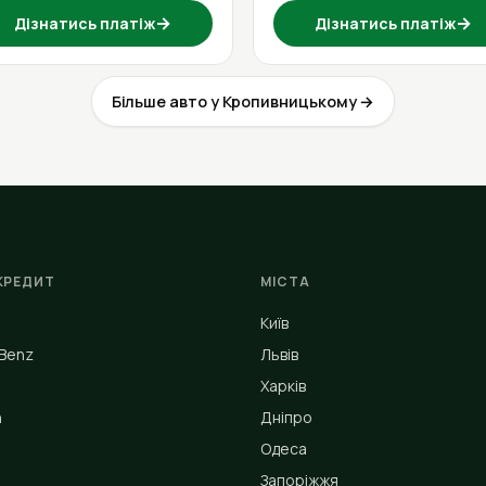
→
→
Дізнатись платіж
Дізнатись платіж
Більше авто у Кропивницькому →
КРЕДИТ
МІСТА
Київ
Benz
Львів
Харків
n
Дніпро
Одеса
Запоріжжя