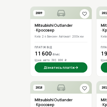
2009
201
Mitsubishi
Outlander
Mit
· Кросовер
· К
Київ
2.4 Бензин
Автомат
200к км
Київ
ПЛАТІЖ ВІД
ПЛА
11 600
19
₴/міс
Ціна авто 381 000 ₴
Цін
→
Дізнатись платіж
2018
201
Mitsubishi
Outlander
Mit
· Кросовер
· К