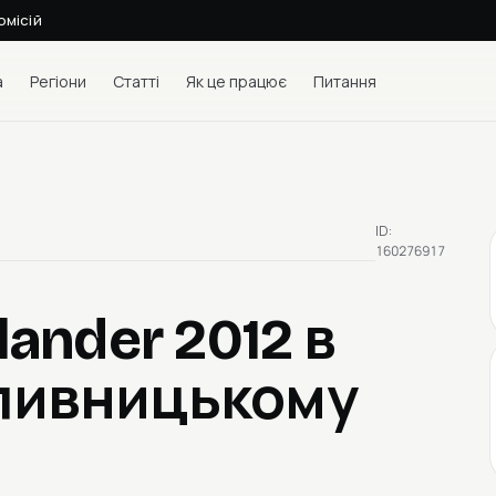
омісій
а
Регіони
Статті
Як це працює
Питання
ID:
160276917
tlander 2012
в
опивницькому