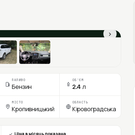
›
ПАЛИВО
ОБ'ЄМ
Бензин
2.4 л
МІСТО
ОБЛАСТЬ
Кропивницький
Кіровоградська
Ціна в місяць показана