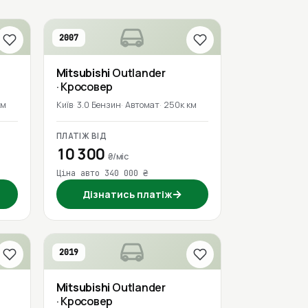
2007
Mitsubishi
Outlander
· Кросовер
км
Київ
3.0 Бензин
Автомат
250к км
ПЛАТІЖ ВІД
10 300
₴/міс
Ціна авто 340 000 ₴
→
Дізнатись платіж
2019
Mitsubishi
Outlander
· Кросовер