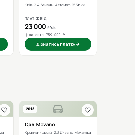
м
Київ
2.4 Бензин
Автомат
155к км
ПЛАТІЖ ВІД
23 000
₴/міс
Ціна авто 759 000 ₴
→
Дізнатись платіж
2016
Opel
Movano
мат
Кропивницький
2.3 Дизель
Механіка