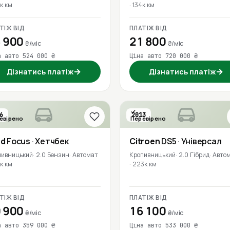
к км
134к км
ТІЖ ВІД
ПЛАТІЖ ВІД
 900
21 800
₴/міс
₴/міс
а авто 524 000 ₴
Ціна авто 720 000 ₴
→
→
Дізнатись платіж
Дізнатись платіж
6
2013
евірено
Перевірено
rd
Focus
· Хетчбек
Citroen
DS5
· Універсал
пивницький
2.0 Бензин
Автомат
Кропивницький
2.0 Гібрид
Авто
к км
223к км
ТІЖ ВІД
ПЛАТІЖ ВІД
 900
16 100
₴/міс
₴/міс
а авто 359 000 ₴
Ціна авто 533 000 ₴