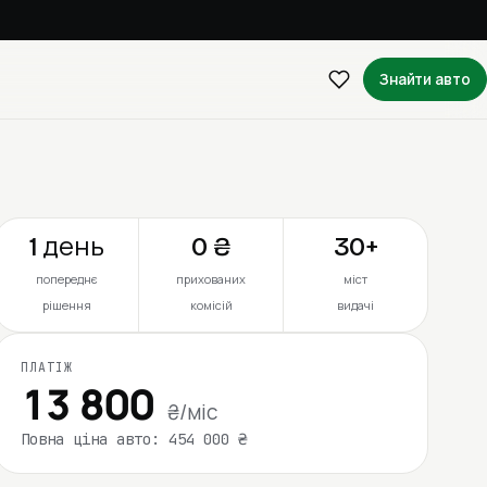
Знайти авто
1 день
0 ₴
30+
попереднє
прихованих
міст
рішення
комісій
видачі
ПЛАТІЖ
13 800
₴/міс
Повна ціна авто: 454 000 ₴