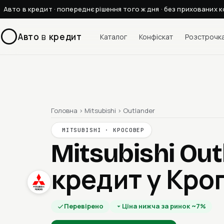
Авто в кредит · попереднє рішення того ж дня · без прихованих к
Авто
в
кредит
Каталог
Конфіскат
Розстрочк
Головна
›
Mitsubishi
›
Outlander
MITSUBISHI · КРОСОВЕР
Mitsubishi Ou
кредит у Кр
Перевірено
Ціна нижча за ринок ~7%