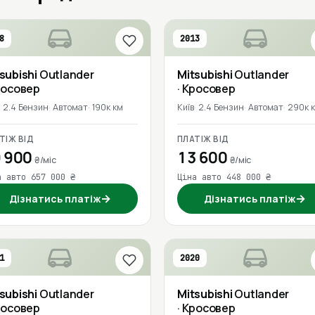
8
2013
subishi
Outlander
Mitsubishi
Outlander
росовер
· Кросовер
2.4 Бензин
Автомат
190к км
Київ
2.4 Бензин
Автомат
290к 
ТІЖ ВІД
ПЛАТІЖ ВІД
 900
13 600
₴/міс
₴/міс
а авто 657 000 ₴
Ціна авто 448 000 ₴
→
→
Дізнатись платіж
Дізнатись платіж
1
2020
subishi
Outlander
Mitsubishi
Outlander
росовер
· Кросовер