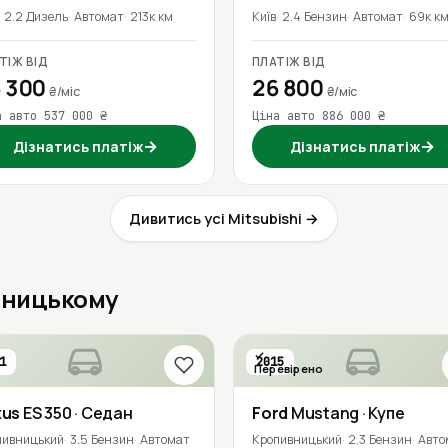
2.2 Дизель
Автомат
213к км
Київ
2.4 Бензин
Автомат
69к к
ТІЖ ВІД
ПЛАТІЖ ВІД
 300
26 800
₴/міс
₴/міс
а авто 537 000 ₴
Ціна авто 886 000 ₴
→
→
Дізнатись платіж
Дізнатись платіж
Дивитись усі Mitsubishi →
ивницькому
1
2015
Перевірено
xus
ES 350
· Седан
Ford
Mustang
· Купе
пивницький
3.5 Бензин
Автомат
Кропивницький
2.3 Бензин
Авто