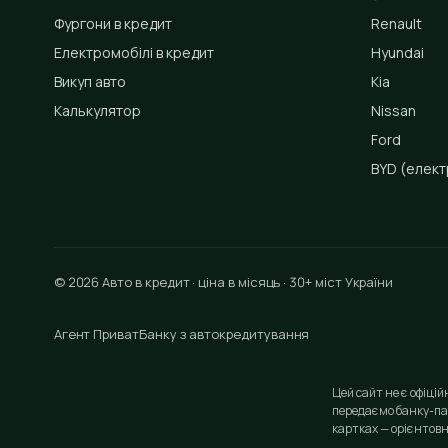
Фургони в кредит
Renault
Електромобілі в кредит
Hyundai
Викуп авто
Kia
Калькулятор
Nissan
Ford
BYD
(елект
© 2026 Авто в кредит · ціна в місяць · 30+ міст України
Агент ПриватБанку з автокредитування
Цей сайт не є офіці
передаємо банку-па
картках — орієнтовн