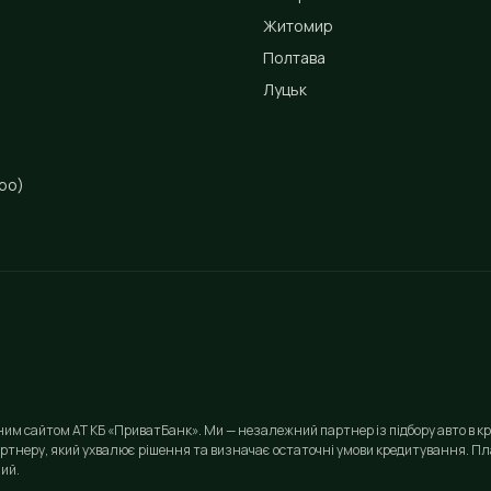
Житомир
Полтава
Луцьк
ро)
йним сайтом АТ КБ «ПриватБанк». Ми — незалежний партнер із підбору авто в кр
ртнеру, який ухвалює рішення та визначає остаточні умови кредитування. Пла
ий.