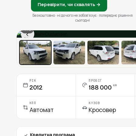
Перевірити, чи схвалять →
Безкоштовно · ні до чого не зобовʼязує · попереднє рішення
сьогодні
1 / 6
‹
Ціна в місяць
РІК
ПРОБІГ
км
2012
188 000
КПП
КУЗОВ
Автомат
Кросовер
Кредитна програма