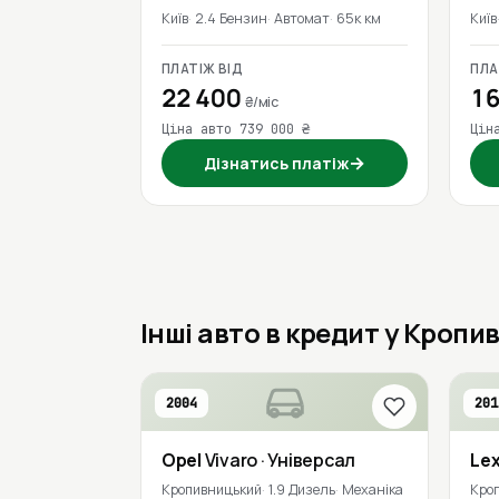
Київ
2.4 Бензин
Автомат
65к км
Київ
ПЛАТІЖ ВІД
ПЛА
22 400
16
₴/міс
Ціна авто 739 000 ₴
Цін
→
Дізнатись платіж
Інші авто в кредит у Кроп
2004
201
Opel
Vivaro
· Універсал
Le
Кропивницький
1.9 Дизель
Механіка
Кро