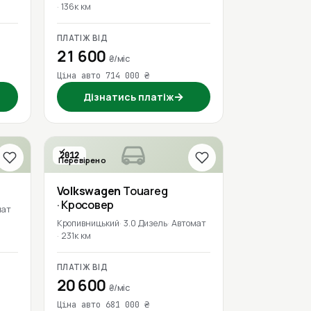
136к км
ПЛАТІЖ ВІД
21 600
₴/міс
Ціна авто 714 000 ₴
→
Дізнатись платіж
2012
Перевірено
Volkswagen
Touareg
· Кросовер
мат
Кропивницький
3.0 Дизель
Автомат
231к км
ПЛАТІЖ ВІД
20 600
₴/міс
Ціна авто 681 000 ₴