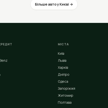
Більше авто у Києві →
КРЕДИТ
МІСТА
Київ
Benz
Львів
Харків
n
Дніпро
Одеса
Запоріжжя
Житомир
Полтава