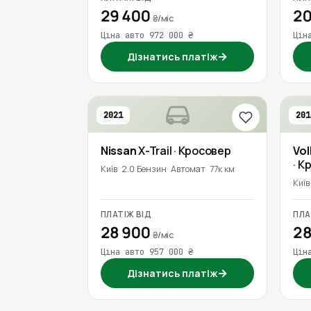
29 400
20
₴/міс
Ціна авто 972 000 ₴
Цін
→
Дізнатись платіж
2021
201
Nissan
X-Trail
· Кросовер
Vo
· К
Київ
2.0 Бензин
Автомат
77к км
Київ
ПЛАТІЖ ВІД
ПЛА
28 900
28
₴/міс
Ціна авто 957 000 ₴
Цін
→
Дізнатись платіж