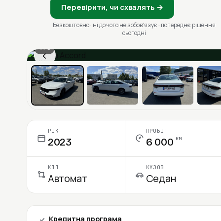
Перевірити, чи схвалять →
Безкоштовно · ні до чого не зобовʼязує · попереднє рішення
сьогодні
1 / 6
‹
Ціна в місяць
РІК
ПРОБІГ
км
2023
6 000
КПП
КУЗОВ
Автомат
Седан
Кредитна програма