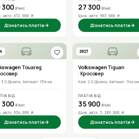
 300
27 300
₴/міс
₴/міс
а авто 672 000 ₴
Ціна авто 903 000 ₴
→
→
Дізнатись платіж
Дізнатись платіж
4
2017
lkswagen
Touareg
Volkswagen
Tiguan
росовер
· Кросовер
3.0 Дизель
Автомат
131к км
Київ
2.0 Дизель
Автомат
114к км
ТІЖ ВІД
ПЛАТІЖ ВІД
 300
35 900
₴/міс
₴/міс
а авто 936 000 ₴
Ціна авто 1 189 000 ₴
→
→
Дізнатись платіж
Дізнатись платіж