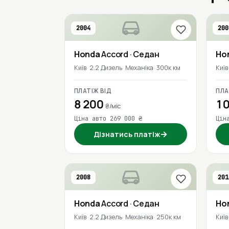
2004
200
Honda
Accord
· Седан
Ho
Київ
2.2 Дизель
Механіка
300к км
Київ
ПЛАТІЖ ВІД
ПЛА
8 200
10
₴/міс
Ціна авто 269 000 ₴
Цін
→
Дізнатись платіж
2008
201
Honda
Accord
· Седан
Ho
Київ
2.2 Дизель
Механіка
250к км
Київ