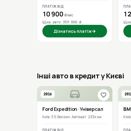
ПЛАТІЖ ВІД
ПЛА
10 900
12
₴/міс
Ціна авто 359 000 ₴
Цін
→
Дізнатись платіж
Інші авто в кредит у Києві
2016
201
Ford
Expedition
· Універсал
B
Київ
3.5 Бензин
Автомат
233к км
Київ
ПЛАТІЖ ВІД
ПЛА