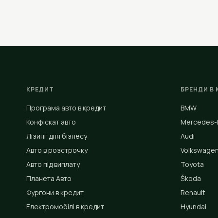
КРЕДИТ
БРЕНДИ В 
Програма авто в кредит
BMW
Конфіскат авто
Mercedes-
Лізинг для бізнесу
Audi
Авто в розстрочку
Volkswage
Авто під виплату
Toyota
Планета Авто
Škoda
Фургони в кредит
Renault
Електромобілі в кредит
Hyundai