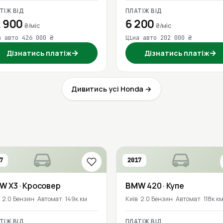
ТІЖ ВІД
ПЛАТІЖ ВІД
 900
6 200
₴/міс
₴/міс
а авто 426 000 ₴
Ціна авто 202 000 ₴
→
→
Дізнатись платіж
Дізнатись платіж
Дивитись усі Honda →
7
2017
MW
X3
· Кросовер
BMW
420
· Купе
2.0 Бензин
Автомат
149к км
Київ
2.0 Бензин
Автомат
118к к
ТІЖ ВІД
ПЛАТІЖ ВІД