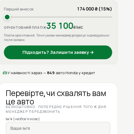
174 000 ₴ (15%)
Перший внесок
35 100
₴/міс
ОРІЄНТОВНИЙ ПЛАТІЖ
Платіж орієнтовний. Точні умови менеджер розрахує індивідуально
після заявки.
Підходить? Залишити заявку →
У наявності зараз —
849
авто Honda у кредит
Перевірте, чи схвалять вам
це авто
БЕЗКОШТОВНО · ПОПЕРЕДНЄ РІШЕННЯ ТОГО Ж ДНЯ ·
МЕНЕДЖЕР ПЕРЕДЗВОНИТЬ
Ім'я
(необов'язково)