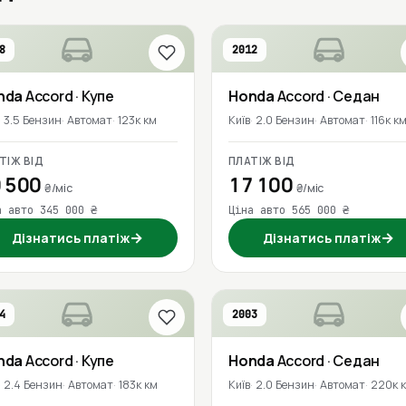
8
2012
nda
Accord
· Купе
Honda
Accord
· Седан
3.5 Бензин
Автомат
123к км
Київ
2.0 Бензин
Автомат
116к к
ТІЖ ВІД
ПЛАТІЖ ВІД
 500
17 100
₴/міс
₴/міс
а авто 345 000 ₴
Ціна авто 565 000 ₴
→
→
Дізнатись платіж
Дізнатись платіж
4
2003
nda
Accord
· Купе
Honda
Accord
· Седан
2.4 Бензин
Автомат
183к км
Київ
2.0 Бензин
Автомат
220к 