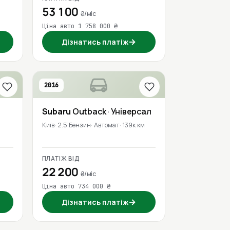
53 100
₴/міс
Ціна авто 1 758 000 ₴
→
Дізнатись платіж
2016
Subaru
Outback
· Універсал
Київ
2.5 Бензин
Автомат
139к км
ПЛАТІЖ ВІД
22 200
₴/міс
Ціна авто 734 000 ₴
→
Дізнатись платіж