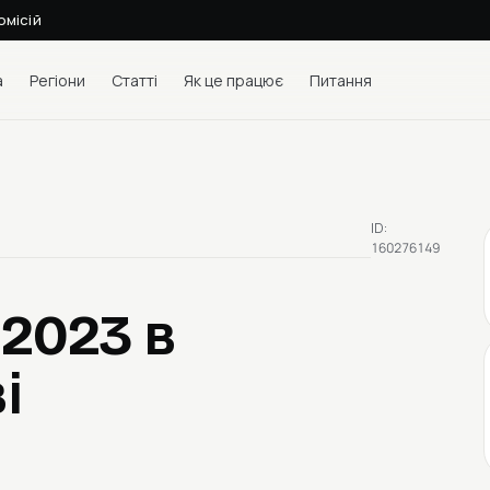
омісій
а
Регіони
Статті
Як це працює
Питання
ID:
160276149
 2023
в
і