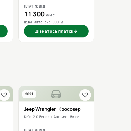
ПЛАТІЖ ВІД
11 300
₴/міс
Ціна авто 373 000 ₴
→
Дізнатись платіж
2021
Jeep
Wrangler
· Кросовер
м
Київ
2.0 Бензин
Автомат
8к км
ПЛАТІЖ ВІД