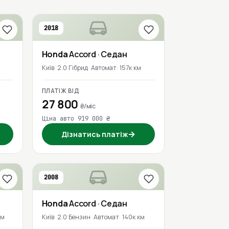
2018
Honda
Accord
· Седан
м
Київ
2.0 Гібрид
Автомат
157к км
ПЛАТІЖ ВІД
27 800
₴/міс
Ціна авто 919 000 ₴
→
Дізнатись платіж
2008
Honda
Accord
· Седан
км
Київ
2.0 Бензин
Автомат
140к км