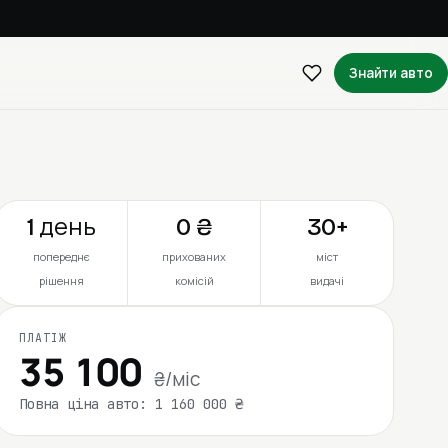
Знайти авто
1 день
0 ₴
30+
попереднє
прихованих
міст
рішення
комісій
видачі
ПЛАТІЖ
35 100
₴/міс
Повна ціна авто: 1 160 000 ₴