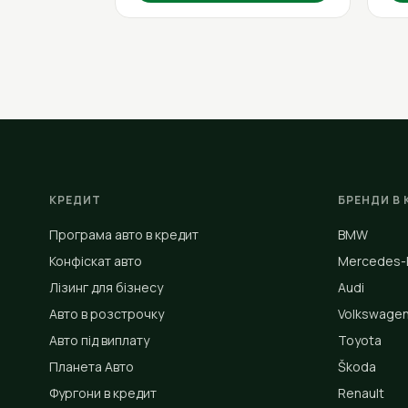
КРЕДИТ
БРЕНДИ В 
Програма авто в кредит
BMW
Конфіскат авто
Mercedes-
Лізинг для бізнесу
Audi
Авто в розстрочку
Volkswage
Авто під виплату
Toyota
Планета Авто
Škoda
Фургони в кредит
Renault