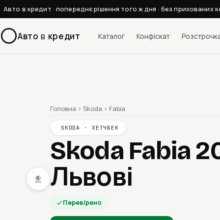
Авто в кредит · попереднє рішення того ж дня · без прихованих к
Авто
в
кредит
Каталог
Конфіскат
Розстрочк
Головна
›
Skoda
›
Fabia
SKODA · ХЕТЧБЕК
Skoda Fabia 2
Львові
Перевірено