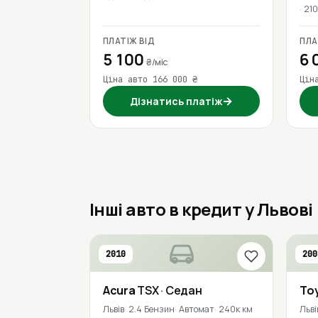
210
ПЛАТІЖ ВІД
ПЛА
5 100
6 
₴/міс
Ціна авто 166 000 ₴
Цін
→
Дізнатись платіж
Інші авто в кредит у Львові
2010
200
Acura
TSX
· Седан
To
Львів
2.4 Бензин
Автомат
240к км
Льві