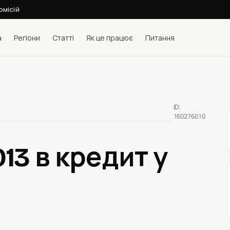
омісій
а
Регіони
Статті
Як це працює
Питання
ID:
160276010
013
в кредит у