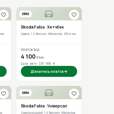
2002
Skoda
Fabia
· Хетчбек
 км
Одеса
1.4 Бензин
Механіка
284к км
ПЛАТІЖ ВІД
4 100
₴/міс
Ціна авто 135 000 ₴
→
Дізнатись платіж
2006
Skoda
Fabia
· Універсал
км
Хмельницький
1.4 Бензин
Механіка