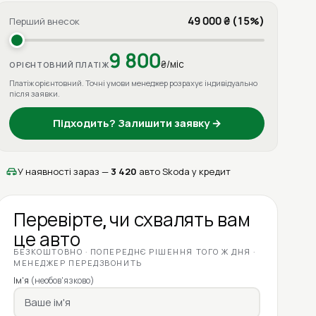
49 000 ₴ (15%)
Перший внесок
9 800
₴/міс
ОРІЄНТОВНИЙ ПЛАТІЖ
Платіж орієнтовний. Точні умови менеджер розрахує індивідуально
після заявки.
Підходить? Залишити заявку →
У наявності зараз —
3 420
авто Skoda у кредит
Перевірте, чи схвалять вам
це авто
БЕЗКОШТОВНО · ПОПЕРЕДНЄ РІШЕННЯ ТОГО Ж ДНЯ ·
МЕНЕДЖЕР ПЕРЕДЗВОНИТЬ
Ім'я
(необов'язково)