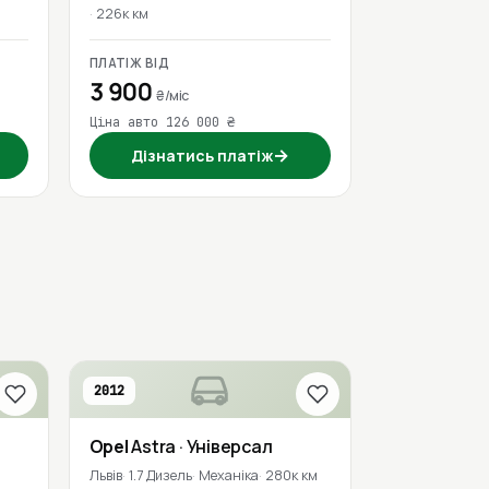
226к км
ПЛАТІЖ ВІД
3 900
₴/міс
Ціна авто 126 000 ₴
→
Дізнатись платіж
2012
Opel
Astra
· Універсал
Львів
1.7 Дизель
Механіка
280к км