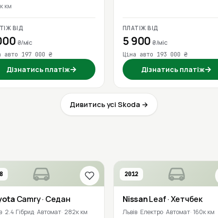
к км
ТІЖ ВІД
ПЛАТІЖ ВІД
000
5 900
₴/міс
₴/міс
а авто 197 000 ₴
Ціна авто 193 000 ₴
→
→
Дізнатись платіж
Дізнатись платіж
Дивитись усі Skoda →
8
2012
yota
Camry
· Седан
Nissan
Leaf
· Хетчбек
в
2.4 Гібрид
Автомат
282к км
Львів
Електро
Автомат
160к км