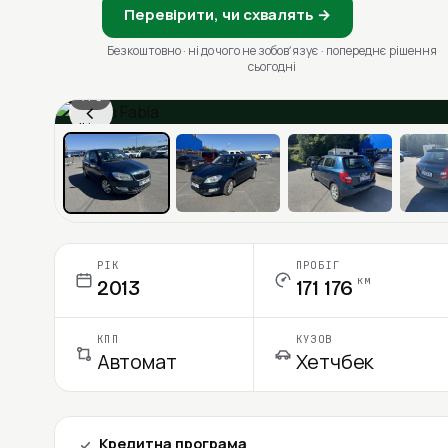
Перевірити, чи схвалять →
Безкоштовно · ні до чого не зобовʼязує · попереднє рішення
сьогодні
1 / 6
‹
Ціна в місяць
РІК
ПРОБІГ
км
2013
171 176
КПП
КУЗОВ
Автомат
Хетчбек
Кредитна програма