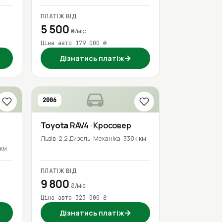
ПЛАТІЖ ВІД
5 500
₴/міс
Ціна авто 179 000 ₴
→
Дізнатись платіж
2006
Toyota
RAV4
· Кросовер
Львів
2.2 Дизель
Механіка
338к км
 км
ПЛАТІЖ ВІД
9 800
₴/міс
Ціна авто 323 000 ₴
→
Дізнатись платіж