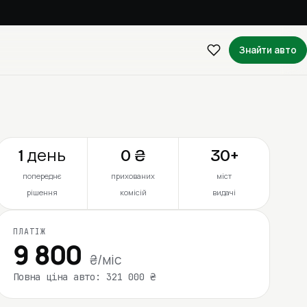
Знайти авто
1 день
0 ₴
30+
попереднє
прихованих
міст
рішення
комісій
видачі
ПЛАТІЖ
9 800
₴/міс
Повна ціна авто: 321 000 ₴