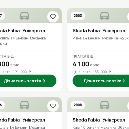
7
2003
oda
Fabia
· Універсал
Skoda
Fabia
· Універсал
опіль
1.4 Бензин
Механіка
Рівне
1.4 Бензин
Механіка
420к
к км
ТІЖ ВІД
ПЛАТІЖ ВІД
800
4 100
₴/міс
₴/міс
а авто 191 000 ₴
Ціна авто 133 000 ₴
→
→
Дізнатись платіж
Дізнатись платіж
6
2008
oda
Fabia
· Універсал
Skoda
Fabia
· Універсал
олаїв
1.4 Бензин
Механіка
Київ
1.6 Бензин
Механіка
369к 