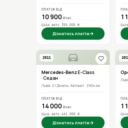
ПЛАТІЖ ВІД
ПЛА
10 900
11
₴/міс
Ціна авто 358 000 ₴
Цін
→
Дізнатись платіж
2011
201
Mercedes-Benz
E-Class
Op
· Седан
Льві
Львів
2.1 Дизель
Автомат
290к км
ПЛАТІЖ ВІД
ПЛА
14 000
11
₴/міс
Ціна авто 461 000 ₴
Цін
→
Дізнатись платіж