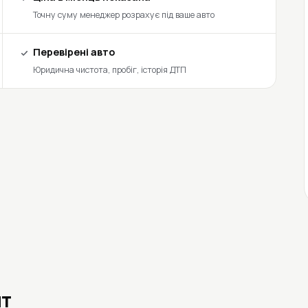
Точну суму менеджер розрахує під ваше авто
Перевірені авто
Юридична чистота, пробіг, історія ДТП
ит