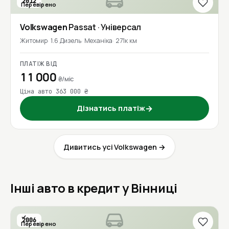
2012
Перевірено
1 власник
Volkswagen
Passat
· Універсал
Житомир
1.6 Дизель
Механіка
271к км
ПЛАТІЖ ВІД
11 000
₴/міс
Ціна авто 363 000 ₴
Дізнатись платіж
→
Дивитись усі Volkswagen →
Інші авто в кредит у Вінниці
2006
Перевірено