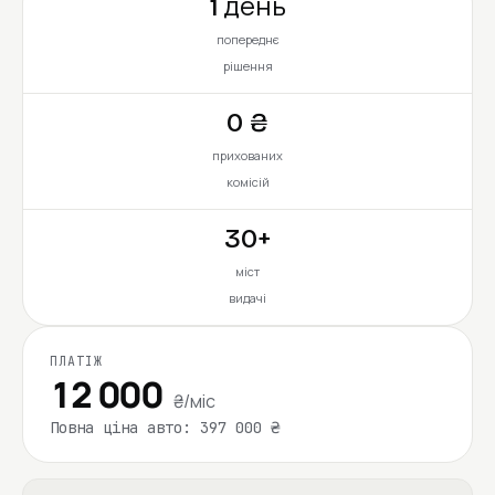
1 день
попереднє
рішення
0 ₴
прихованих
комісій
30+
міст
видачі
ПЛАТІЖ
12 000
₴/міс
Повна ціна авто: 397 000 ₴