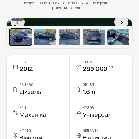
Безкоштовно · ні до чого не зобовʼязує · попереднє
рішення сьогодні
1 / 6
‹
›
Ціна в місяць
РІК
ПРОБІГ
км
2012
289 000
ПАЛИВО
ОБ'ЄМ
Дизель
1.6 л
КПП
КУЗОВ
Механіка
Універсал
МІСТО
ОБЛАСТЬ
Вінниця
Вінницька