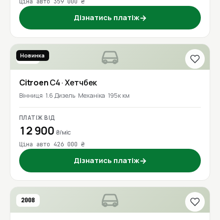
Ціна авто 359 000 ₴
Дізнатись платіж
→
Новинка
2017
Citroen
C4
· Хетчбек
Вінниця
1.6 Дизель
Механіка
195к км
ПЛАТІЖ ВІД
12 900
₴/міс
Ціна авто 426 000 ₴
Дізнатись платіж
→
2008