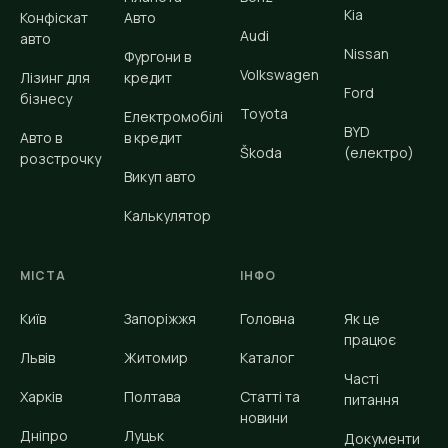
Kia
Конфіскат
Авто
Audi
авто
Nissan
Фургони в
Volkswagen
Лізинг для
кредит
Ford
бізнесу
Toyota
Електромобілі
BYD
Авто в
в кредит
Škoda
(електро)
розстрочку
Викуп авто
Калькулятор
МІСТА
ІНФО
Київ
Запоріжжя
Головна
Як це
працює
Львів
Житомир
Каталог
Часті
Харків
Полтава
Статті та
питання
новини
Дніпро
Луцьк
Документи