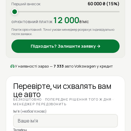
60 000 ₴ (15%)
Перший внесок
12 000
₴/міс
ОРІЄНТОВНИЙ ПЛАТІЖ
Платіж орієнтовний. Точні умови менеджер розрахує індивідуально
після заявки.
Підходить? Залишити заявку →
У наявності зараз —
7 333
авто Volkswagen у кредит
Перевірте, чи схвалять вам
це авто
БЕЗКОШТОВНО · ПОПЕРЕДНЄ РІШЕННЯ ТОГО Ж ДНЯ ·
МЕНЕДЖЕР ПЕРЕДЗВОНИТЬ
Ім'я
(необов'язково)
Телефон