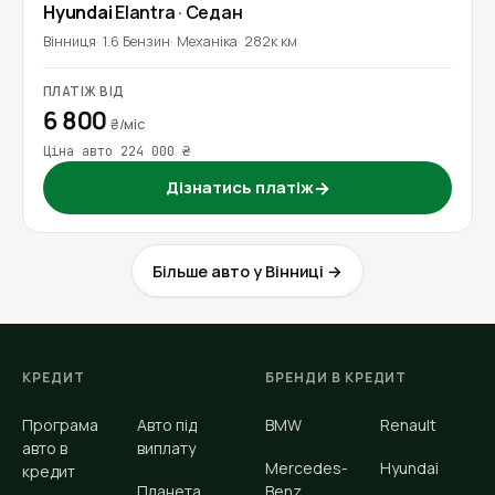
Hyundai
Elantra
· Седан
Вінниця
1.6 Бензин
Механіка
282к км
ПЛАТІЖ ВІД
6 800
₴/міс
Ціна авто 224 000 ₴
Дізнатись платіж
→
Більше авто у Вінниці →
КРЕДИТ
БРЕНДИ В КРЕДИТ
Програма
Авто під
BMW
Renault
авто в
виплату
Mercedes-
Hyundai
кредит
Планета
Benz