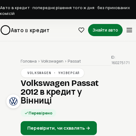
Авто в кредит · попереднє рішення того ж дня · без прихованих
комісій
Авто
в
кредит
Знайти авто
ID:
Головна
›
Volkswagen
›
Passat
160275171
VOLKSWAGEN · УНІВЕРСАЛ
Volkswagen Passat
2012
в кредит у
Вінниці
Перевірено
Перевірити, чи схвалять →