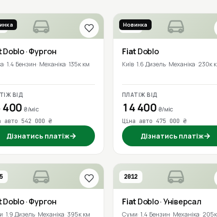
инка
Новинка
2
2020
t
Doblo
· Фургон
Fiat
Doblo
са
1.4 Бензин
Механіка
135к км
Київ
1.6 Дизель
Механіка
230к 
ТІЖ ВІД
ПЛАТІЖ ВІД
 400
14 400
₴/міс
₴/міс
а авто 542 000 ₴
Ціна авто 475 000 ₴
→
→
Дізнатись платіж
Дізнатись платіж
5
2012
t
Doblo
· Фургон
Fiat
Doblo
· Універсал
и
1.9 Дизель
Механіка
395к км
Суми
1.4 Бензин
Механіка
205к