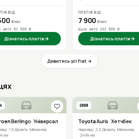
ТІЖ ВІД
ПЛАТІЖ ВІД
500
7 900
₴/міс
₴/міс
а авто 81 000 ₴
Ціна авто 261 000 ₴
→
→
Дізнатись платіж
Дізнатись платіж
Дивитись усі Fiat →
вцях
4
2008
roen
Berlingo
· Універсал
Toyota
Auris
· Хетчбек
івці
1.9 Дизель
Механіка
Чернівці
2.0 Дизель
Механіка
3к км
249к км