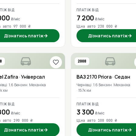
ТІЖ ВІД
ПЛАТІЖ ВІД
000
7 200
₴/міс
₴/міс
а авто 97 000 ₴
Ціна авто 238 000 ₴
→
→
Дізнатись платіж
Дізнатись платіж
8
2008
el
Zafira
· Універсал
ВАЗ
2170 Priora
· Седан
івці
1.6 Бензин
Механіка
Чернівці
1.6 Бензин
Механіка
к км
157к км
ТІЖ ВІД
ПЛАТІЖ ВІД
800
3 300
₴/міс
₴/міс
а авто 190 000 ₴
Ціна авто 108 000 ₴
→
→
Дізнатись платіж
Дізнатись платіж