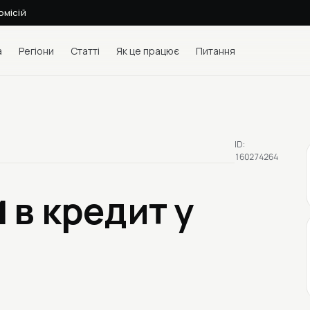
омісій
а
Регіони
Статті
Як це працює
Питання
ID:
160274264
1
в кредит у