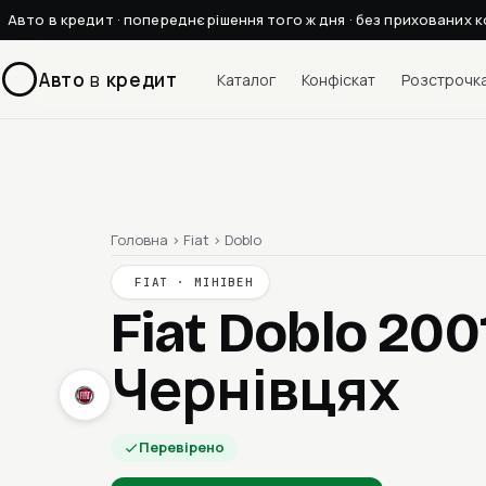
Авто в кредит · попереднє рішення того ж дня · без прихованих к
Авто
в
кредит
Каталог
Конфіскат
Розстрочк
Головна
›
Fiat
›
Doblo
FIAT · МІНІВЕН
Fiat Doblo 200
Чернівцях
Перевірено