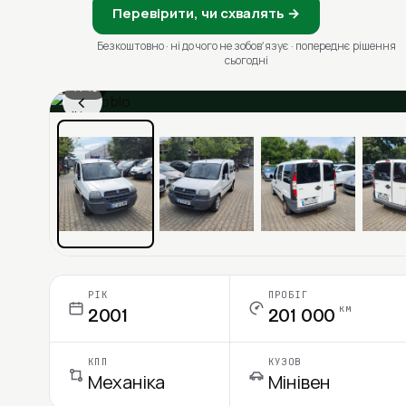
Перевірити, чи схвалять →
Безкоштовно · ні до чого не зобовʼязує · попереднє рішення
сьогодні
1 / 13
‹
Ціна в місяць
РІК
ПРОБІГ
км
2001
201 000
КПП
КУЗОВ
Механіка
Мінівен