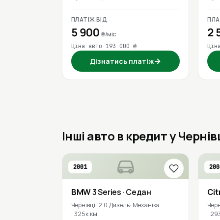
ПЛАТІЖ ВІД
ПЛА
5 900
2 
₴/міс
Ціна авто 193 000 ₴
Цін
→
Дізнатись платіж
Інші авто в кредит у Черні
2001
200
BMW
3 Series
· Седан
Cit
Чернівці
2.0 Дизель
Механіка
Черн
325к км
29