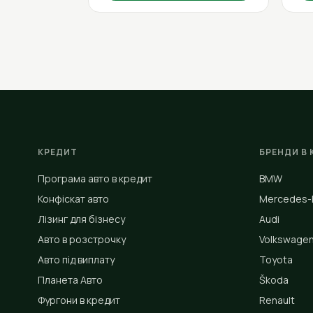
КРЕДИТ
БРЕНДИ В 
Програма авто в кредит
BMW
Конфіскат авто
Mercedes-
Лізинг для бізнесу
Audi
Авто в розстрочку
Volkswage
Авто під виплату
Toyota
Планета Авто
Škoda
Фургони в кредит
Renault