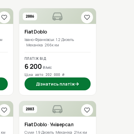
2006
Fiat
Doblo
км
Івано-Франківськ
1.2 Дизель
Механіка
266к км
ПЛАТІЖ ВІД
6 200
₴/міс
Ціна авто 202 000 ₴
→
Дізнатись платіж
2003
Fiat
Doblo
· Універсал
 км
Суми
1.9 Дизель
Механіка
214к км