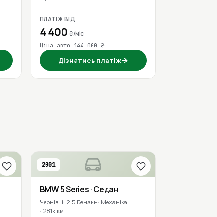
ПЛАТІЖ ВІД
4 400
₴/міс
Ціна авто 144 000 ₴
→
Дізнатись платіж
2001
BMW
5 Series
· Седан
Чернівці
2.5 Бензин
Механіка
281к км