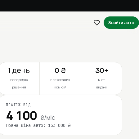
Знайти авто
1 день
0 ₴
30+
попереднє
прихованих
міст
рішення
комісій
видачі
ПЛАТІЖ ВІД
4 100
₴/міс
Повна ціна авто: 133 000 ₴