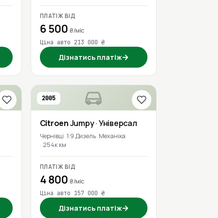
ПЛАТІЖ ВІД
6 500
₴/міс
Ціна авто 213 000 ₴
→
Дізнатись платіж
2005
Citroen
Jumpy
· Універсал
Чернівці
1.9 Дизель
Механіка
254к км
ПЛАТІЖ ВІД
4 800
₴/міс
Ціна авто 157 000 ₴
→
Дізнатись платіж