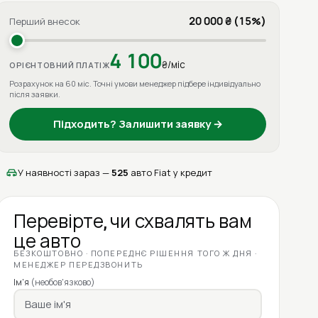
20 000 ₴ (15%)
Перший внесок
4 100
₴/міс
ОРІЄНТОВНИЙ ПЛАТІЖ
Розрахунок на 60 міс. Точні умови менеджер підбере індивідуально
після заявки.
Підходить? Залишити заявку →
У наявності зараз —
525
авто Fiat у кредит
Перевірте, чи схвалять вам
це авто
БЕЗКОШТОВНО · ПОПЕРЕДНЄ РІШЕННЯ ТОГО Ж ДНЯ ·
МЕНЕДЖЕР ПЕРЕДЗВОНИТЬ
Ім'я
(необов'язково)