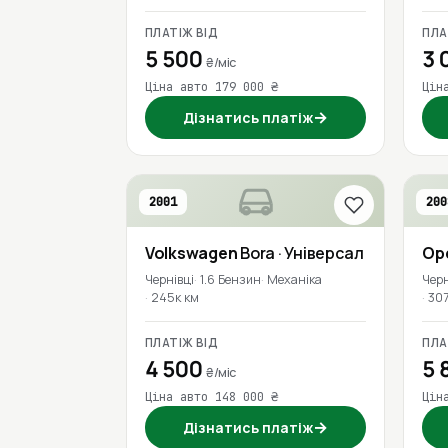
ПЛАТІЖ ВІД
ПЛА
5 500
3 
₴/міс
Ціна авто 179 000 ₴
Цін
→
Дізнатись платіж
2001
200
Volkswagen
Bora
· Універсал
Op
Чернівці
1.6 Бензин
Механіка
Черн
245к км
307
ПЛАТІЖ ВІД
ПЛА
4 500
5 
₴/міс
Ціна авто 148 000 ₴
Цін
→
Дізнатись платіж