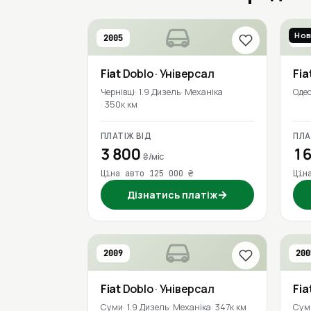
Нов
2005
202
Fiat
Doblo
· Універсал
Fia
Чернівці
1.9 Дизель
Механіка
Оде
350к км
ПЛАТІЖ ВІД
ПЛА
3 800
16
₴/міс
Ціна авто 125 000 ₴
Цін
→
Дізнатись платіж
2009
200
Fiat
Doblo
· Універсал
Fia
Суми
1.9 Дизель
Механіка
347к км
Сум