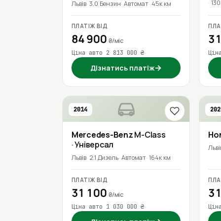
130
Львів
3.0 Бензин
Автомат
45к км
ПЛАТІЖ ВІД
ПЛА
84 900
31
₴/міс
Ціна авто 2 813 000 ₴
Цін
→
Дізнатись платіж
2014
202
Mercedes-Benz
M-Class
Ho
· Універсал
Льві
Львів
2.1 Дизель
Автомат
164к км
ПЛАТІЖ ВІД
ПЛА
31 100
31
₴/міс
Ціна авто 1 030 000 ₴
Цін