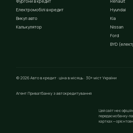
Фургони в кредит
Renault
Електромобілі в кредит
Hyundai
Викуп авто
Kia
Калькулятор
Nissan
Ford
BYD
(елект
© 2026 Авто в кредит · ціна в місяць · 30+ міст України
Агент ПриватБанку з автокредитування
Цей сайт не є офіці
передаємо банку-па
картках — орієнтовн