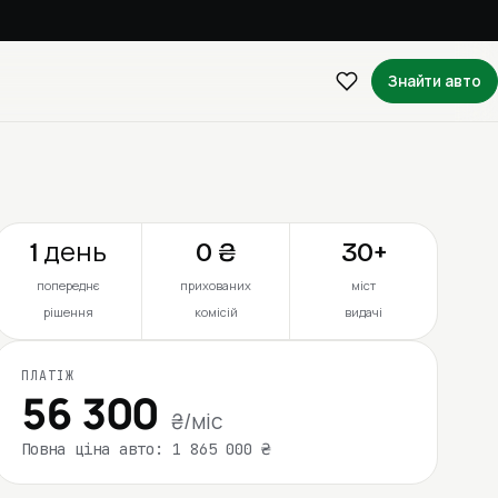
Знайти авто
1 день
0 ₴
30+
попереднє
прихованих
міст
рішення
комісій
видачі
ПЛАТІЖ
56 300
₴/міс
Повна ціна авто: 1 865 000 ₴