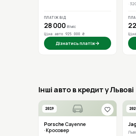
32
ПЛАТІЖ ВІД
ПЛА
28 000
22
₴/міс
Ціна авто 925 000 ₴
Цін
→
Дізнатись платіж
Інші авто в кредит у Львові
2019
202
Porsche
Cayenne
Ja
· Кросовер
Льві