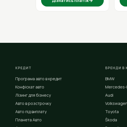
→
Дізнатись платіж
КРЕДИТ
БРЕНДИ В 
Програма авто в кредит
BMW
Конфіскат авто
Mercedes-
Лізинг для бізнесу
Audi
Авто в розстрочку
Volkswage
Авто під виплату
Toyota
Планета Авто
Škoda