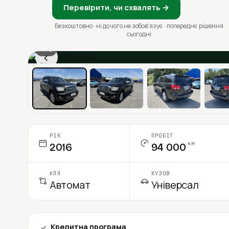
Перевірити, чи схвалять →
Безкоштовно · ні до чого не зобовʼязує · попереднє рішення
сьогодні
1 / 6
‹
Ціна в місяць
РІК
ПРОБІГ
км
2016
94 000
КПП
КУЗОВ
Автомат
Універсал
Кредитна програма