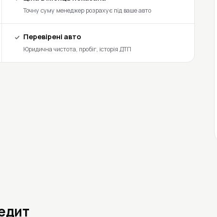
Точну суму менеджер розрахує під ваше авто
Перевірені авто
Юридична чистота, пробіг, історія ДТП
редит