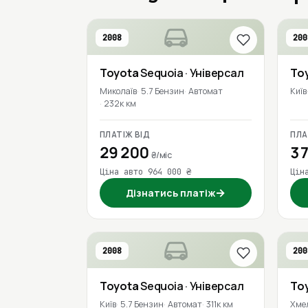
2008
200
Toyota
Sequoia
· Універсал
To
Миколаїв
5.7 Бензин
Автомат
Київ
232к км
ПЛАТІЖ ВІД
ПЛА
29 200
37
₴/міс
Ціна авто 964 000 ₴
Цін
→
Дізнатись платіж
2008
200
Toyota
Sequoia
· Універсал
To
Київ
5.7 Бензин
Автомат
311к км
Хме