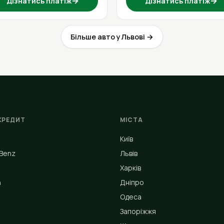
→
→
Дізнатись платіж
Дізнатись платіж
Більше авто у Львові →
КРЕДИТ
МІСТА
Київ
Benz
Львів
Харків
n
Дніпро
Одеса
Запоріжжя