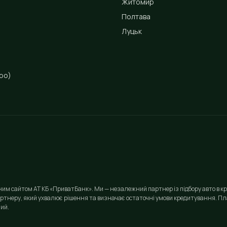
Житомир
Полтава
Луцьк
ро)
йним сайтом АТ КБ «ПриватБанк». Ми — незалежний партнер із підбору авто в кр
ртнеру, який ухвалює рішення та визначає остаточні умови кредитування. Пла
ий.