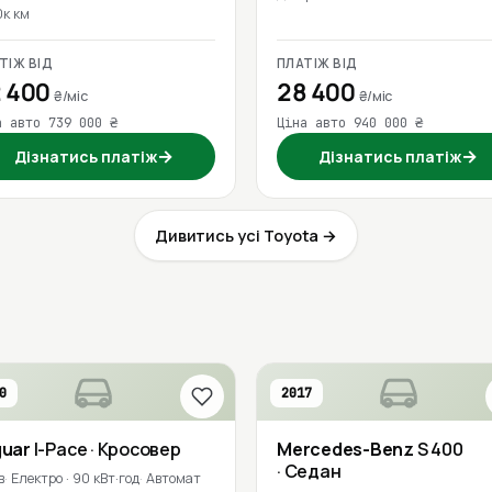
0к км
ТІЖ ВІД
ПЛАТІЖ ВІД
 400
28 400
₴/міс
₴/міс
а авто 739 000 ₴
Ціна авто 940 000 ₴
→
→
Дізнатись платіж
Дізнатись платіж
Дивитись усі Toyota →
0
2017
guar
I-Pace
· Кросовер
Mercedes-Benz
S 400
· Седан
в
Електро · 90 кВт·год
Автомат