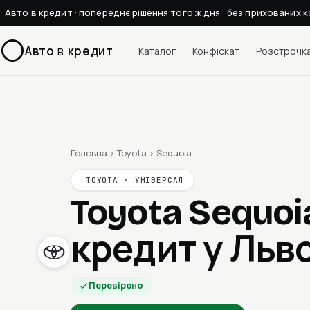
Авто в кредит · попереднє рішення того ж дня · без прихованих к
Авто
в
кредит
Каталог
Конфіскат
Розстрочк
Головна
›
Toyota
›
Sequoia
TOYOTA · УНІВЕРСАЛ
Toyota Sequoi
кредит у Льво
Перевірено