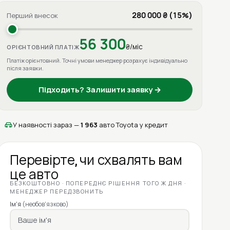
280 000 ₴ (15%)
Перший внесок
56 300
₴/міс
ОРІЄНТОВНИЙ ПЛАТІЖ
Платіж орієнтовний. Точні умови менеджер розрахує індивідуально
після заявки.
Підходить? Залишити заявку →
У наявності зараз —
1 963
авто Toyota у кредит
Перевірте, чи схвалять вам
це авто
БЕЗКОШТОВНО · ПОПЕРЕДНЄ РІШЕННЯ ТОГО Ж ДНЯ ·
МЕНЕДЖЕР ПЕРЕДЗВОНИТЬ
Ім'я
(необов'язково)