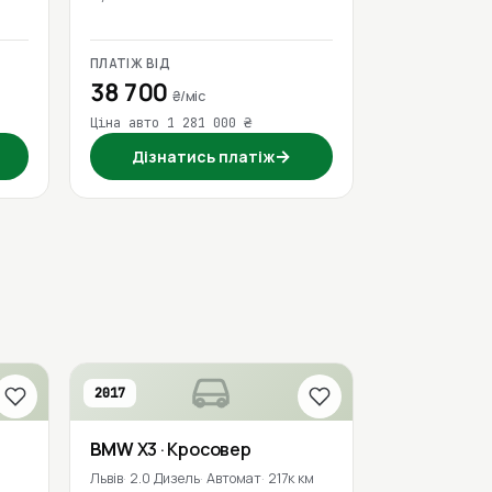
ПЛАТІЖ ВІД
38 700
₴/міс
Ціна авто 1 281 000 ₴
→
Дізнатись платіж
2017
BMW
X3
· Кросовер
Львів
2.0 Дизель
Автомат
217к км