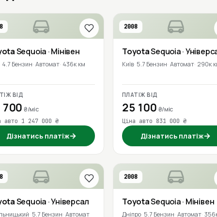
8
2008
yota
Sequoia
· Мінівен
Toyota
Sequoia
· Універс
4.7 Бензин
Автомат
436к км
Київ
5.7 Бензин
Автомат
290к 
ТІЖ ВІД
ПЛАТІЖ ВІД
 700
25 100
₴/міс
₴/міс
а авто 1 247 000 ₴
Ціна авто 831 000 ₴
→
→
Дізнатись платіж
Дізнатись платіж
8
2008
yota
Sequoia
· Універсал
Toyota
Sequoia
· Мінівен
льницький
5.7 Бензин
Автомат
Дніпро
5.7 Бензин
Автомат
356