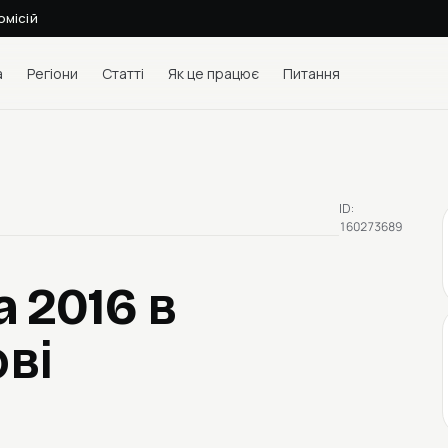
омісій
а
Регіони
Статті
Як це працює
Питання
ID:
160273689
a 2016
в
ві