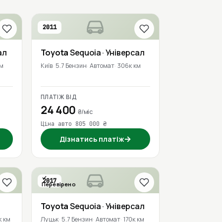
2011
ал
Toyota
Sequoia
· Універсал
км
Київ
5.7 Бензин
Автомат
306к км
ПЛАТІЖ ВІД
24 400
₴/міс
Ціна авто 805 000 ₴
→
Дізнатись платіж
2017
Перевірено
Toyota
Sequoia
· Універсал
к км
Луцьк
5.7 Бензин
Автомат
170к км