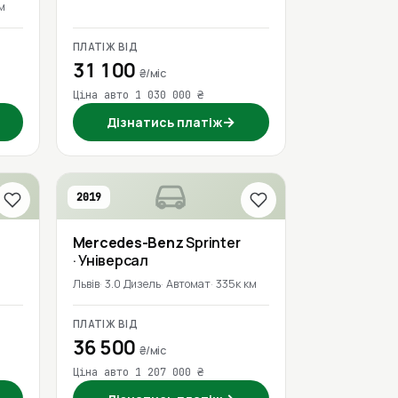
км
ПЛАТІЖ ВІД
31 100
₴/міс
Ціна авто 1 030 000 ₴
→
Дізнатись платіж
2019
Mercedes-Benz
Sprinter
· Універсал
Львів
3.0 Дизель
Автомат
335к км
ПЛАТІЖ ВІД
36 500
₴/міс
Ціна авто 1 207 000 ₴