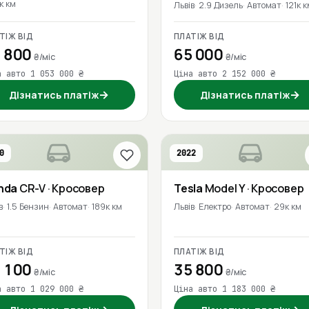
к км
Львів
2.9 Дизель
Автомат
121к 
ТІЖ ВІД
ПЛАТІЖ ВІД
 800
65 000
₴/міс
₴/міс
а авто 1 053 000 ₴
Ціна авто 2 152 000 ₴
→
→
Дізнатись платіж
Дізнатись платіж
0
2022
nda
CR-V
· Кросовер
Tesla
Model Y
· Кросовер
в
1.5 Бензин
Автомат
189к км
Львів
Електро
Автомат
29к км
ТІЖ ВІД
ПЛАТІЖ ВІД
 100
35 800
₴/міс
₴/міс
а авто 1 029 000 ₴
Ціна авто 1 183 000 ₴