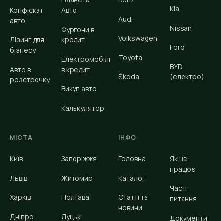
Kia
Конфіскат
Авто
Audi
авто
Nissan
Фургони в
Volkswagen
Лізинг для
кредит
Ford
бізнесу
Toyota
Електромобілі
BYD
Авто в
в кредит
Škoda
(електро)
розстрочку
Викуп авто
Калькулятор
МІСТА
ІНФО
Київ
Запоріжжя
Головна
Як це
працює
Львів
Житомир
Каталог
Часті
Харків
Полтава
Статті та
питання
новини
Дніпро
Луцьк
Документи