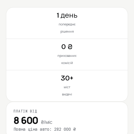
1 день
попереднє
рішення
0 ₴
прихованих
комісій
30+
міст
видачі
ПЛАТІЖ ВІД
8 600
₴/міс
Повна ціна авто: 282 000 ₴