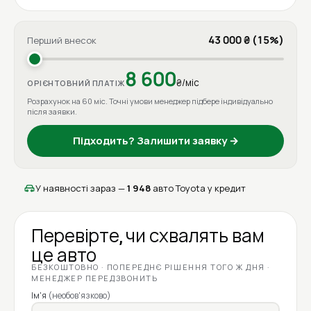
43 000 ₴ (15%)
Перший внесок
8 600
₴/міс
ОРІЄНТОВНИЙ ПЛАТІЖ
Розрахунок на 60 міс. Точні умови менеджер підбере індивідуально
після заявки.
Підходить? Залишити заявку →
У наявності зараз —
1 948
авто Toyota у кредит
Перевірте, чи схвалять вам
це авто
БЕЗКОШТОВНО · ПОПЕРЕДНЄ РІШЕННЯ ТОГО Ж ДНЯ ·
МЕНЕДЖЕР ПЕРЕДЗВОНИТЬ
Ім'я
(необов'язково)