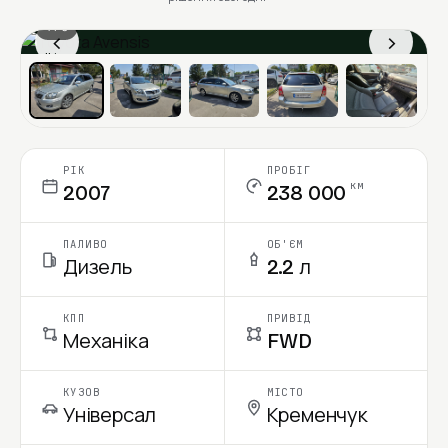
1 / 6
‹
›
Ціна в місяць
РІК
ПРОБІГ
км
2007
238 000
ПАЛИВО
ОБ'ЄМ
Дизель
2.2 л
КПП
ПРИВІД
Механіка
FWD
КУЗОВ
МІСТО
Універсал
Кременчук