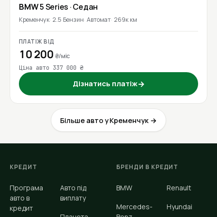
BMW
5 Series
· Седан
Кременчук
2.5 Бензин
Автомат
269к км
ПЛАТІЖ ВІД
10 200
₴/міс
Ціна авто 337 000 ₴
Дізнатись платіж
→
Більше авто у Кременчук →
КРЕДИТ
БРЕНДИ В КРЕДИТ
Програма
Авто під
BMW
Renault
авто в
виплату
Mercedes-
Hyundai
кредит
Планета
Benz