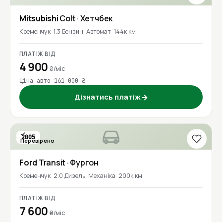
Mitsubishi
Colt
· Хетчбек
Кременчук
1.3 Бензин
Автомат
144к км
ПЛАТІЖ ВІД
4 900
₴/міс
Ціна авто 161 000 ₴
Дізнатись платіж
→
2005
Перевірено
Ford
Transit
· Фургон
Кременчук
2.0 Дизель
Механіка
200к км
ПЛАТІЖ ВІД
7 600
₴/міс