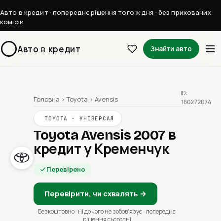
Авто в кредит · попереднє рішення того ж дня · без прихованих
комісій
Авто
в
кредит
Знайти авто
ID:
Головна
›
Toyota
›
Avensis
160272074
TOYOTA · УНІВЕРСАЛ
Toyota Avensis 2007
в
кредит у Кременчук
Перевірено
Перевірити, чи схвалять →
Безкоштовно · ні до чого не зобовʼязує · попереднє
рішення сьогодні