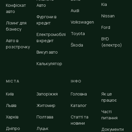
Kia
Конфіскат
Авто
Audi
авто
Nissan
Фургони в
Volkswagen
Лізинг для
кредит
Ford
бізнесу
Toyota
Електромобілі
BYD
Авто в
в кредит
Škoda
(електро)
розстрочку
Викуп авто
Калькулятор
МІСТА
ІНФО
Київ
Запоріжжя
Головна
Як це
працює
Львів
Житомир
Каталог
Часті
Харків
Полтава
Статті та
питання
новини
Дніпро
Луцьк
Документи