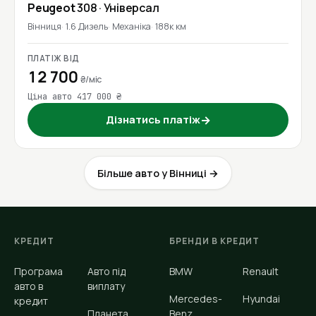
Peugeot
308
· Універсал
Вінниця
1.6 Дизель
Механіка
188к км
ПЛАТІЖ ВІД
12 700
₴/міс
Ціна авто 417 000 ₴
Дізнатись платіж
→
Більше авто у Вінниці →
КРЕДИТ
БРЕНДИ В КРЕДИТ
Програма
Авто під
BMW
Renault
авто в
виплату
Mercedes-
Hyundai
кредит
Планета
Benz