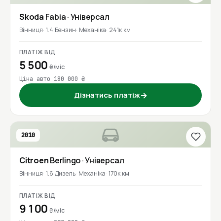
Skoda
Fabia
· Універсал
Вінниця
1.4 Бензин
Механіка
241к км
ПЛАТІЖ ВІД
5 500
₴/міс
Ціна авто 180 000 ₴
Дізнатись платіж
→
2010
Citroen
Berlingo
· Універсал
Вінниця
1.6 Дизель
Механіка
170к км
ПЛАТІЖ ВІД
9 100
₴/міс