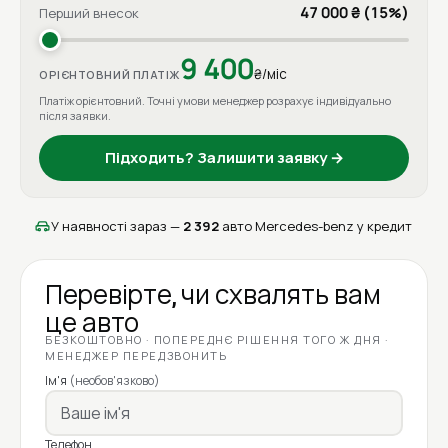
47 000 ₴ (15%)
Перший внесок
9 400
₴/міс
ОРІЄНТОВНИЙ ПЛАТІЖ
Платіж орієнтовний. Точні умови менеджер розрахує індивідуально
після заявки.
Підходить? Залишити заявку →
У наявності зараз —
2 392
авто Mercedes-benz у кредит
Перевірте, чи схвалять вам
це авто
БЕЗКОШТОВНО · ПОПЕРЕДНЄ РІШЕННЯ ТОГО Ж ДНЯ ·
МЕНЕДЖЕР ПЕРЕДЗВОНИТЬ
Ім'я
(необов'язково)
Телефон