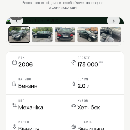
Безкоштовно · ні до чого не зобовʼязує · попереднє
рішення сьогодні
1 / 6
‹
›
Ціна в місяць
РІК
ПРОБІГ
км
2006
175 000
ПАЛИВО
ОБ'ЄМ
Бензин
2.0 л
КПП
КУЗОВ
Механіка
Хетчбек
МІСТО
ОБЛАСТЬ
Вінниця
Вінницька