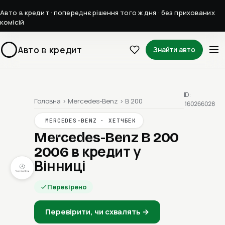
Авто в кредит · попереднє рішення того ж дня · без прихованих
комісій
Авто
в
кредит
Знайти авто
ID:
Головна
›
Mercedes-Benz
›
B 200
160266028
MERCEDES-BENZ · ХЕТЧБЕК
Mercedes-Benz B 200
2006
в кредит у
Вінниці
Перевірено
Перевірити, чи схвалять →