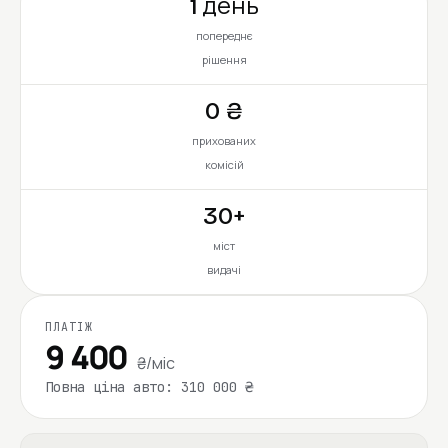
1 день
попереднє
рішення
0 ₴
прихованих
комісій
30+
міст
видачі
ПЛАТІЖ
9 400
₴/міс
Повна ціна авто: 310 000 ₴