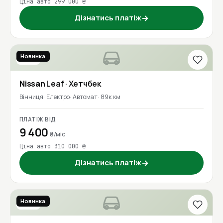
Ціна авто 299 000 ₴
Дізнатись платіж
→
Новинка
2016
Nissan
Leaf
· Хетчбек
Вінниця
Електро
Автомат
89к км
ПЛАТІЖ ВІД
9 400
₴/міс
Ціна авто 310 000 ₴
Дізнатись платіж
→
Новинка
2017