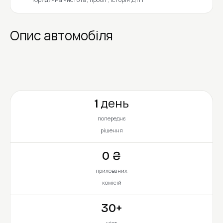
Опис автомобіля
1 день
попереднє
рішення
0 ₴
прихованих
комісій
30+
міст