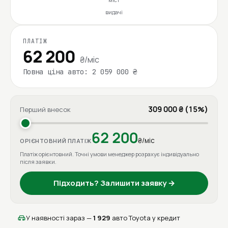
видачі
ПЛАТІЖ
62 200
₴/міс
Повна ціна авто: 2 059 000 ₴
309 000 ₴ (15%)
Перший внесок
62 200
₴/міс
ОРІЄНТОВНИЙ ПЛАТІЖ
Платіж орієнтовний. Точні умови менеджер розрахує індивідуально
після заявки.
Підходить? Залишити заявку →
У наявності зараз —
1 929
авто Toyota у кредит