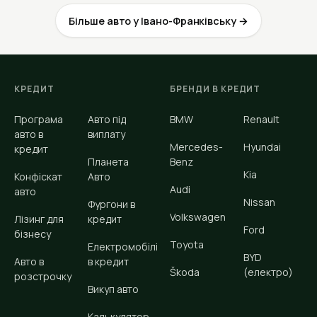
Більше авто у Івано-Франківську →
КРЕДИТ
БРЕНДИ В КРЕДИТ
Програма
Авто під
BMW
Renault
авто в
виплату
Mercedes-
Hyundai
кредит
Планета
Benz
Kia
Конфіскат
Авто
Audi
авто
Nissan
Фургони в
Volkswagen
Лізинг для
кредит
Ford
бізнесу
Toyota
Електромобілі
BYD
Авто в
в кредит
Škoda
(електро)
розстрочку
Викуп авто
Калькулятор