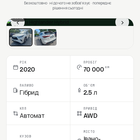
Безкоштовно · ні до чого не зобовʼязує · попереднє
рішення сьогодні
1 / 13
‹
›
Ціна в місяць
РІК
ПРОБІГ
км
2020
70 000
ПАЛИВО
ОБ'ЄМ
Гібрид
2.5 л
КПП
ПРИВІД
Автомат
AWD
МІСТО
КУЗОВ
Івано-