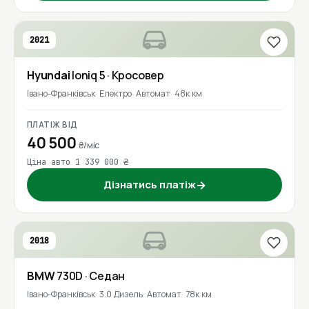
2021
Hyundai
Ioniq 5
· Кросовер
Івано-Франківськ
Електро
Автомат
48к км
ПЛАТІЖ ВІД
40 500
₴/міс
Ціна авто 1 339 000 ₴
Дізнатись платіж
→
2018
BMW
730D
· Седан
Івано-Франківськ
3.0 Дизель
Автомат
78к км