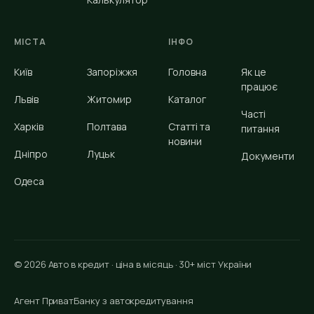
МІСТА
ІНФО
Київ
Запоріжжя
Головна
Як це
працює
Львів
Житомир
Каталог
Часті
Харків
Полтава
Статті та
питання
новини
Дніпро
Луцьк
Документи
Одеса
© 2026 Авто в кредит · ціна в місяць · 30+ міст України
Агент ПриватБанку з автокредитування