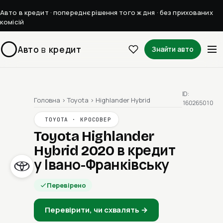
Авто в кредит · попереднє рішення того ж дня · без прихованих
комісій
Авто
в
кредит
Знайти авто
ID:
Головна
›
Toyota
›
Highlander Hybrid
160265010
TOYOTA · КРОСОВЕР
Toyota Highlander
Hybrid 2020
в кредит
у Івано-Франківську
Перевірено
Перевірити, чи схвалять →