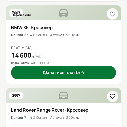
2007
Перевірено
BMW
X5
· Кросовер
Кривий Ріг
4.8 Бензин
Автомат
250к км
ПЛАТІЖ ВІД
14 600
₴/міс
Ціна авто 481 000 ₴
Дізнатись платіж
→
2007
Land Rover
Range Rover
· Кросовер
Кривий Ріг
4.2 Бензин
Автомат
280к км