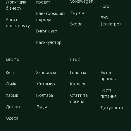
Volkswagen
Лізинг для
кредит
Ford
бізнесу
Toyota
Електромобілі
BYD
Авто в
в кредит
Škoda
(електро)
розстрочку
Викуп авто
Калькулятор
МІСТА
ІНФО
Київ
Запоріжжя
Головна
Як це
працює
Львів
Житомир
Каталог
Часті
Харків
Полтава
Статті та
питання
новини
Дніпро
Луцьк
Документи
Одеса