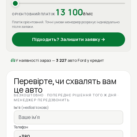
13 100
₴/міс
ОРІЄНТОВНИЙ ПЛАТІЖ
Платіж орієнтовний. Точні умови менеджер розрахує індивідуально
після заявки.
Підходить? Залишити заявку →
У наявності зараз —
3 227
авто Ford у кредит
Перевірте, чи схвалять вам
це авто
БЕЗКОШТОВНО · ПОПЕРЕДНЄ РІШЕННЯ ТОГО Ж ДНЯ ·
МЕНЕДЖЕР ПЕРЕДЗВОНИТЬ
Ім'я
(необов'язково)
Телефон