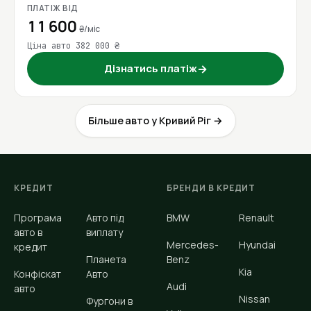
ПЛАТІЖ ВІД
11 600
₴/міс
Ціна авто 382 000 ₴
Дізнатись платіж
→
Більше авто у Кривий Ріг →
КРЕДИТ
БРЕНДИ В КРЕДИТ
Програма
Авто під
BMW
Renault
авто в
виплату
Mercedes-
Hyundai
кредит
Планета
Benz
Kia
Конфіскат
Авто
Audi
авто
Nissan
Фургони в