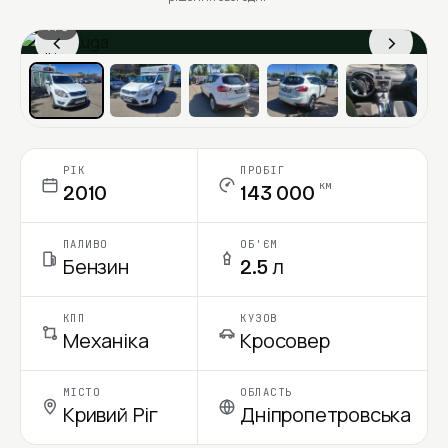
1 / 6
‹
›
Ціна в місяць
РІК
ПРОБІГ
км
2010
143 000
ПАЛИВО
ОБ'ЄМ
Бензин
2.5 л
КПП
КУЗОВ
Механіка
Кросовер
МІСТО
ОБЛАСТЬ
Кривий Ріг
Дніпропетровська