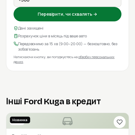
Перевірити, чи схвалять →
Дані захищені
Розрахунок ціни в місяць під ваше авто
Передзвонимо за 15 хв (9:00–20:00) — безкоштовно, без
зобов'язань
Натискаючи кнопку, ви погоджуєтесь на
обробку персональних
даних
.
Інші Ford Kuga в кредит
Новинка
2019