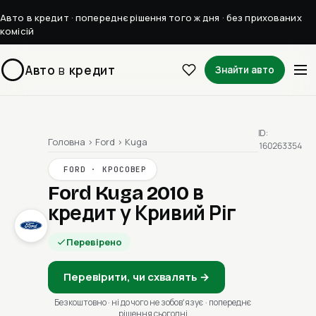
Авто в кредит · попереднє рішення того ж дня · без прихованих
комісій
Авто
в
кредит
Знайти авто
ID:
Головна
›
Ford
›
Kuga
160263354
FORD · КРОСОВЕР
Ford Kuga 2010
в
кредит у Кривий Ріг
Перевірено
Перевірити, чи схвалять →
Безкоштовно · ні до чого не зобовʼязує · попереднє
рішення сьогодні