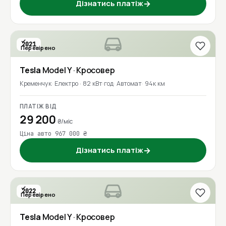
Дізнатись платіж
→
2021
Перевірено
Tesla
Model Y
· Кросовер
Кременчук
Електро · 82 кВт·год
Автомат
94к км
ПЛАТІЖ ВІД
29 200
₴/міс
Ціна авто 967 000 ₴
Дізнатись платіж
→
2022
Перевірено
Tesla
Model Y
· Кросовер