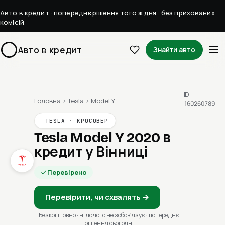
Авто в кредит · попереднє рішення того ж дня · без прихованих
комісій
Авто
в
кредит
Знайти авто
ID:
Головна
›
Tesla
›
Model Y
160260789
TESLA · КРОСОВЕР
Tesla Model Y 2020
в
кредит у Вінниці
Перевірено
Перевірити, чи схвалять →
Безкоштовно · ні до чого не зобовʼязує · попереднє
рішення сьогодні