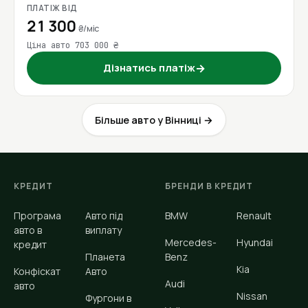
ПЛАТІЖ ВІД
21 300
₴/міс
Ціна авто 703 000 ₴
Дізнатись платіж
→
Більше авто у Вінниці →
КРЕДИТ
БРЕНДИ В КРЕДИТ
Програма
Авто під
BMW
Renault
авто в
виплату
Mercedes-
Hyundai
кредит
Планета
Benz
Kia
Конфіскат
Авто
Audi
авто
Nissan
Фургони в