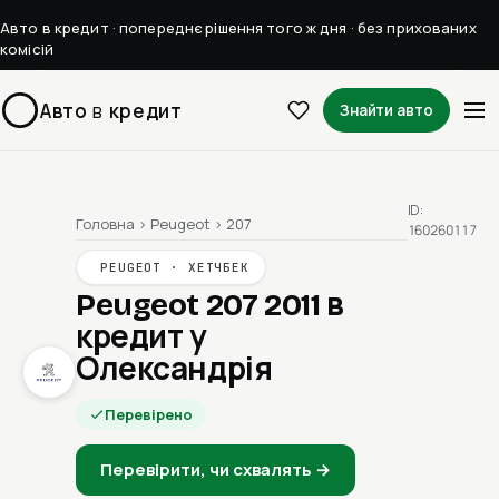
Авто в кредит · попереднє рішення того ж дня · без прихованих
комісій
Авто
в
кредит
Знайти авто
ID:
Головна
›
Peugeot
›
207
160260117
PEUGEOT · ХЕТЧБЕК
Peugeot 207 2011
в
кредит у
Олександрія
Перевірено
Перевірити, чи схвалять →