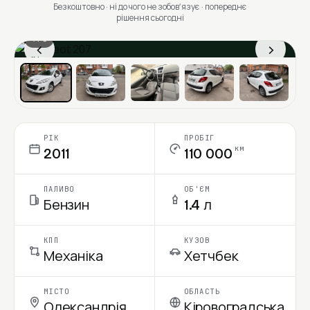
Безкоштовно · ні до чого не зобовʼязує · попереднє
рішення сьогодні
1 / 6
‹
›
Ціна в місяць
РІК
ПРОБІГ
км
2011
110 000
ПАЛИВО
ОБ'ЄМ
Бензин
1.4 л
КПП
КУЗОВ
Механіка
Хетчбек
МІСТО
ОБЛАСТЬ
Олександрія
Кіровоградська