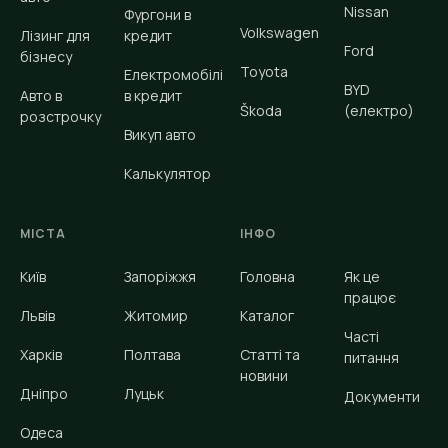
Nissan
Фургони в
Volkswagen
Лізинг для
кредит
Ford
бізнесу
Toyota
Електромобілі
BYD
Авто в
в кредит
Škoda
(електро)
розстрочку
Викуп авто
Калькулятор
МІСТА
ІНФО
Київ
Запоріжжя
Головна
Як це
працює
Львів
Житомир
Каталог
Часті
Харків
Полтава
Статті та
питання
новини
Дніпро
Луцьк
Документи
Одеса