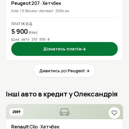
Peugeot
207
· Хетчбек
Київ
1.6 Бензин
Автомат
268к км
ПЛАТІЖ ВІД
5 900
₴/міс
Ціна авто 193 000 ₴
Дізнатись платіж
→
Дивитись усі Peugeot →
Інші авто в кредит у Олександрія
2009
Renault
Clio
· Хетчбек