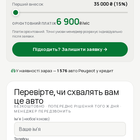
35 000 ₴ (15%)
Перший внесок
6 900
₴/міс
ОРІЄНТОВНИЙ ПЛАТІЖ
Платіж орієнтовний. Точні умови менеджер розрахує індивідуально
після заявки.
Підходить? Залишити заявку →
У наявності зараз —
1 576
авто Peugeot у кредит
Перевірте, чи схвалять вам
це авто
БЕЗКОШТОВНО · ПОПЕРЕДНЄ РІШЕННЯ ТОГО Ж ДНЯ ·
МЕНЕДЖЕР ПЕРЕДЗВОНИТЬ
Ім'я
(необов'язково)
Телефон