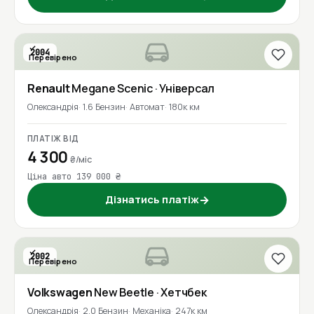
2004
Перевірено
Renault
Megane Scenic
· Універсал
Олександрія
1.6 Бензин
Автомат
180к км
ПЛАТІЖ ВІД
4 300
₴/міс
Ціна авто 139 000 ₴
Дізнатись платіж
→
2002
Перевірено
Volkswagen
New Beetle
· Хетчбек
Олександрія
2.0 Бензин
Механіка
247к км