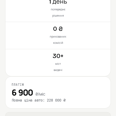
1 день
попереднє
рішення
0 ₴
прихованих
комісій
30+
міст
видачі
ПЛАТІЖ
6 900
₴/міс
Повна ціна авто: 228 000 ₴