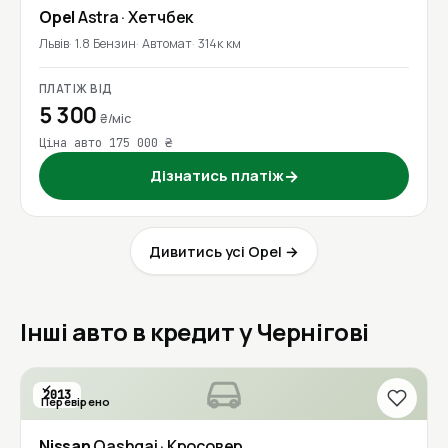
Opel
Astra
· Хетчбек
Львів
1.8 Бензин
Автомат
314к км
ПЛАТІЖ ВІД
5 300
₴/міс
Ціна авто 175 000 ₴
Дізнатись платіж
→
Дивитись усі Opel →
Інші авто в кредит у Чернігові
2013
Перевірено
Nissan
Qashqai
· Кросовер