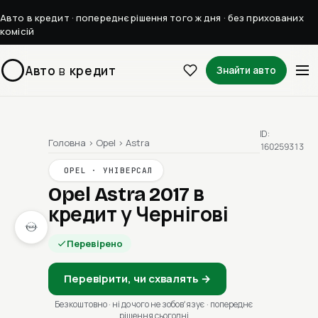
Авто в кредит · попереднє рішення того ж дня · без прихованих
комісій
Авто
в
кредит
Знайти авто
ID:
Головна
›
Opel
›
Astra
160259313
OPEL · УНІВЕРСАЛ
Opel Astra 2017
в
кредит у Чернігові
Перевірено
Перевірити, чи схвалять →
Безкоштовно · ні до чого не зобовʼязує · попереднє
рішення сьогодні