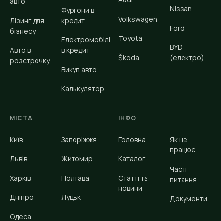
авто
Nissan
Фургони в
Volkswagen
Лізинг для
кредит
Ford
бізнесу
Toyota
Електромобілі
BYD
Авто в
в кредит
Škoda
(електро)
розстрочку
Викуп авто
Калькулятор
МІСТА
ІНФО
Київ
Запоріжжя
Головна
Як це
працює
Львів
Житомир
Каталог
Часті
Харків
Полтава
Статті та
питання
новини
Дніпро
Луцьк
Документи
Одеса