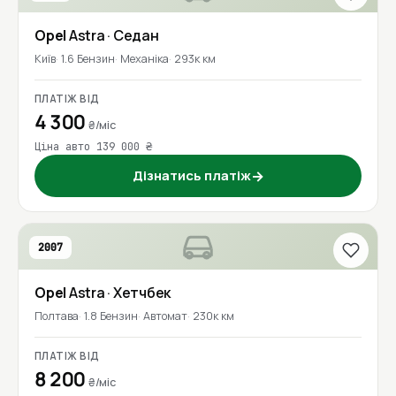
Opel
Astra
· Седан
Київ
1.6 Бензин
Механіка
293к км
ПЛАТІЖ ВІД
4 300
₴/міс
Ціна авто 139 000 ₴
Дізнатись платіж
→
2007
Opel
Astra
· Хетчбек
Полтава
1.8 Бензин
Автомат
230к км
ПЛАТІЖ ВІД
8 200
₴/міс