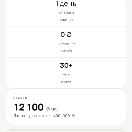
1 день
попереднє
рішення
0 ₴
прихованих
комісій
30+
міст
видачі
ПЛАТІЖ
12 100
₴/міс
Повна ціна авто: 400 000 ₴