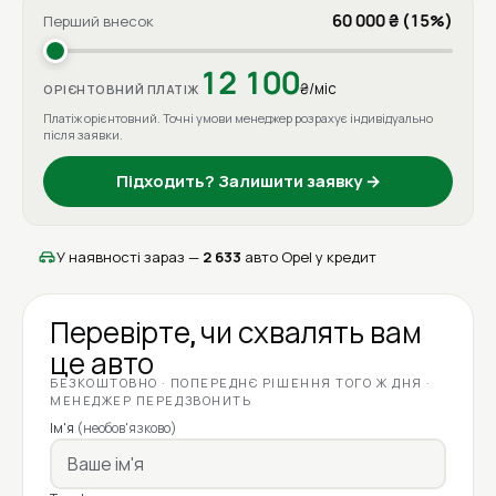
60 000 ₴ (15%)
Перший внесок
12 100
₴/міс
ОРІЄНТОВНИЙ ПЛАТІЖ
Платіж орієнтовний. Точні умови менеджер розрахує індивідуально
після заявки.
Підходить? Залишити заявку →
У наявності зараз —
2 633
авто Opel у кредит
Перевірте, чи схвалять вам
це авто
БЕЗКОШТОВНО · ПОПЕРЕДНЄ РІШЕННЯ ТОГО Ж ДНЯ ·
МЕНЕДЖЕР ПЕРЕДЗВОНИТЬ
Ім'я
(необов'язково)