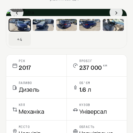
1 / 11
‹
›
Ціна в місяць
+4
РІК
ПРОБІГ
км
2017
237 000
ПАЛИВО
ОБ'ЄМ
Дизель
1.6 л
КПП
КУЗОВ
Механіка
Універсал
МІСТО
ОБЛАСТЬ