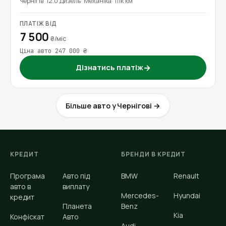
Чернігів
12.0 Дизель
Механіка
111к км
ПЛАТІЖ ВІД
7 500
₴/міс
Ціна авто 247 000 ₴
Дізнатись платіж
→
Більше авто у Чернігові →
КРЕДИТ
БРЕНДИ В КРЕДИТ
Програма
Авто під
BMW
Renault
авто в
виплату
Mercedes-
Hyundai
кредит
Планета
Benz
Kia
Конфіскат
Авто
Audi