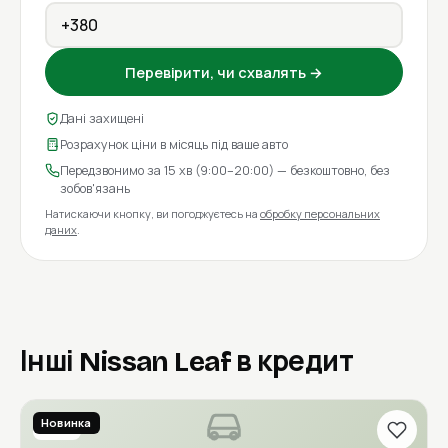
Перевірити, чи схвалять →
Дані захищені
Розрахунок ціни в місяць під ваше авто
Передзвонимо за 15 хв (9:00–20:00) — безкоштовно, без
зобов'язань
Натискаючи кнопку, ви погоджуєтесь на
обробку персональних
даних
.
Інші Nissan Leaf в кредит
Новинка
2016