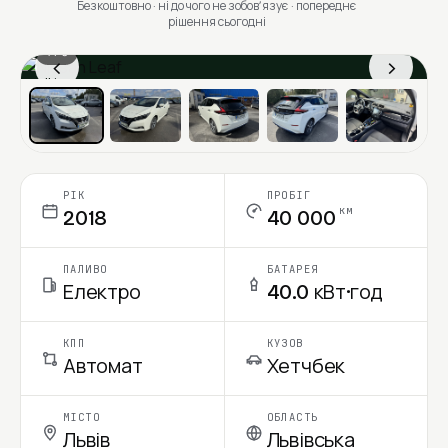
Безкоштовно · ні до чого не зобовʼязує · попереднє
рішення сьогодні
1 / 6
‹
›
Ціна в місяць
РІК
ПРОБІГ
км
2018
40 000
ПАЛИВО
БАТАРЕЯ
Електро
40.0 кВт·год
КПП
КУЗОВ
Автомат
Хетчбек
МІСТО
ОБЛАСТЬ
Львів
Львівська