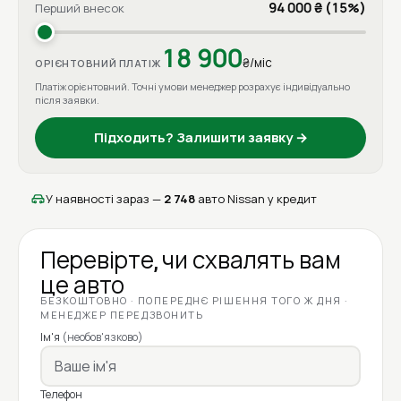
94 000 ₴ (15%)
Перший внесок
18 900
₴/міс
ОРІЄНТОВНИЙ ПЛАТІЖ
Платіж орієнтовний. Точні умови менеджер розрахує індивідуально
після заявки.
Підходить? Залишити заявку →
У наявності зараз —
2 748
авто Nissan у кредит
Перевірте, чи схвалять вам
це авто
БЕЗКОШТОВНО · ПОПЕРЕДНЄ РІШЕННЯ ТОГО Ж ДНЯ ·
МЕНЕДЖЕР ПЕРЕДЗВОНИТЬ
Ім'я
(необов'язково)
Телефон