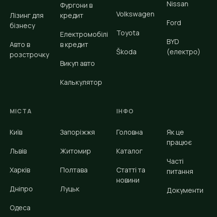
Nissan
Фургони в
Volkswagen
Лізинг для
кредит
Ford
бізнесу
Toyota
Електромобілі
BYD
Авто в
в кредит
Škoda
(електро)
розстрочку
Викуп авто
Калькулятор
МІСТА
ІНФО
Київ
Запоріжжя
Головна
Як це
працює
Львів
Житомир
Каталог
Часті
Харків
Полтава
Статті та
питання
новини
Дніпро
Луцьк
Документи
Одеса