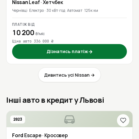
Nissan
Leaf
· Хетчбек
Чернівці
Електро · 30 кВт·год
Автомат
125к км
ПЛАТІЖ ВІД
10 200
₴/міс
Ціна авто 336 000 ₴
Дізнатись платіж
→
Дивитись усі Nissan →
Інші авто в кредит у Львові
2023
Ford
Escape
· Кросовер