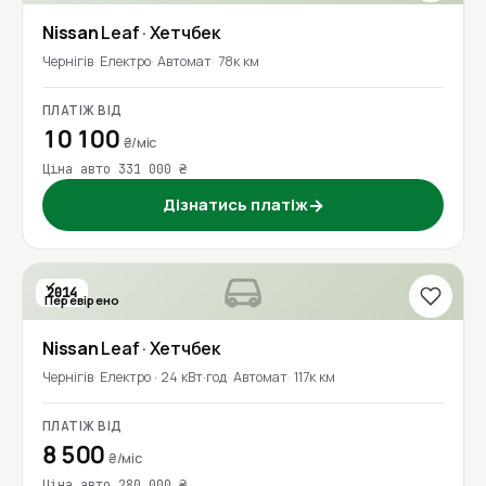
Nissan
Leaf
· Хетчбек
Чернігів
Електро
Автомат
78к км
ПЛАТІЖ ВІД
10 100
₴/міс
Ціна авто 331 000 ₴
Дізнатись платіж
→
2014
Перевірено
Nissan
Leaf
· Хетчбек
Чернігів
Електро · 24 кВт·год
Автомат
117к км
ПЛАТІЖ ВІД
8 500
₴/міс
Ціна авто 280 000 ₴