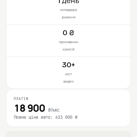
1 день
попереднє
рішення
0 ₴
прихованих
комісій
30+
міст
видачі
ПЛАТІЖ
18 900
₴/міс
Повна ціна авто: 623 000 ₴