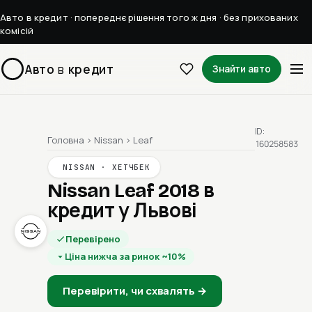
Авто в кредит · попереднє рішення того ж дня · без прихованих
комісій
Авто
в
кредит
Знайти авто
ID:
Головна
›
Nissan
›
Leaf
160258583
NISSAN · ХЕТЧБЕК
Nissan Leaf 2018
в
кредит у Львові
Перевірено
Ціна нижча за ринок ~10%
Перевірити, чи схвалять →