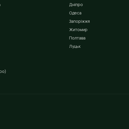
n
Дніпро
Одеса
Запоріжжя
Житомир
Полтава
Луцьк
ро)