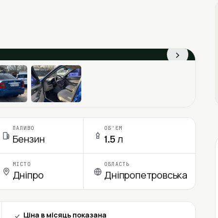
›
ПАЛИВО
ОБ'ЄМ
Бензин
1.5 л
МІСТО
ОБЛАСТЬ
Дніпро
Дніпропетровська
Ціна в місяць показана