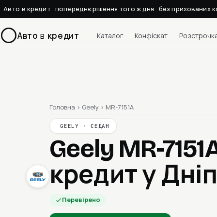
Авто в кредит · попереднє рішення того ж дня · без прихованих к
Авто
в
кредит
Каталог
Конфіскат
Розстрочк
Головна
›
Geely
›
MR-7151A
GEELY · СЕДАН
Geely MR-7151
кредит у Дніп
Перевірено