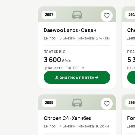
2007
201
Daewoo
Lanos
· Седан
Ch
Дніпро
1.6 Бензин
Механіка
274к км
Дні
ПЛАТІЖ ВІД
ПЛА
3 600
5 
₴/міс
Ціна авто 118 000 ₴
Цін
→
Дізнатись платіж
2005
200
Citroen
C4
· Хетчбек
Fo
Дніпро
1.4 Бензин
Механіка
162к км
Дні