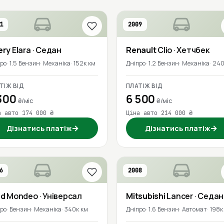
1
2009
ery
Elara
· Седан
Renault
Clio
· Хетчбек
про
1.5 Бензин
Механіка
152к км
Дніпро
1.2 Бензин
Механіка
240
ТІЖ ВІД
ПЛАТІЖ ВІД
300
6 500
₴/міс
₴/міс
а авто 174 000 ₴
Ціна авто 214 000 ₴
→
→
Дізнатись платіж
Дізнатись платіж
6
2008
rd
Mondeo
· Універсал
Mitsubishi
Lancer
· Седан
про
Бензин
Механіка
340к км
Дніпро
1.6 Бензин
Автомат
198к