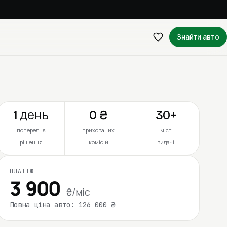
Знайти авто
1 день
0 ₴
30+
попереднє
прихованих
міст
рішення
комісій
видачі
ПЛАТІЖ
3 900
₴/міс
Повна ціна авто: 126 000 ₴