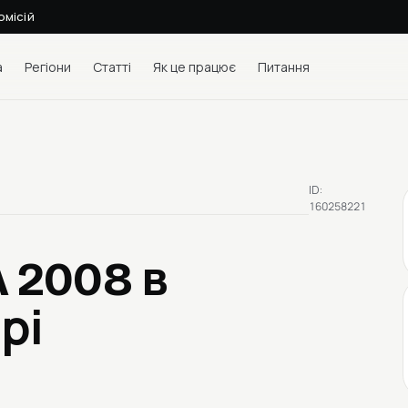
омісій
а
Регіони
Статті
Як це працює
Питання
ID:
160258221
A 2008
в
рі