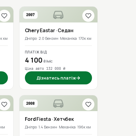
2007
Chery
Eastar
· Седан
к км
Дніпро
2.0 Бензин
Механіка
170к км
ПЛАТІЖ ВІД
4 100
₴/міс
Ціна авто 132 000 ₴
→
Дізнатись платіж
2008
Ford
Fiesta
· Хетчбек
 км
Дніпро
1.4 Бензин
Механіка
196к км