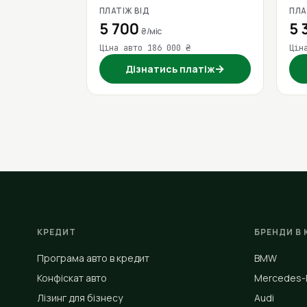
ПЛАТІЖ ВІД
ПЛА
5 700
5 
₴/міс
Ціна авто 186 000 ₴
Цін
→
Дізнатись платіж
КРЕДИТ
БРЕНДИ В 
Програма авто в кредит
BMW
Конфіскат авто
Mercedes-
Лізинг для бізнесу
Audi