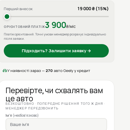
19 000 ₴ (15%)
Перший внесок
3 900
₴/міс
ОРІЄНТОВНИЙ ПЛАТІЖ
Платіж орієнтовний. Точні умови менеджер розрахує індивідуально
після заявки.
Підходить? Залишити заявку →
У наявності зараз —
270
авто Geely у кредит
Перевірте, чи схвалять вам
це авто
БЕЗКОШТОВНО · ПОПЕРЕДНЄ РІШЕННЯ ТОГО Ж ДНЯ ·
МЕНЕДЖЕР ПЕРЕДЗВОНИТЬ
Ім'я
(необов'язково)