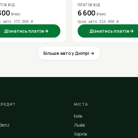
ТІЖ ВІД
ПЛАТІЖ ВІД
300
6 600
₴/міс
₴/міс
а авто 173 000 ₴
Ціна авто 216 000 ₴
→
→
Дізнатись платіж
Дізнатись платіж
Більше авто у Дніпрі →
КРЕДИТ
МІСТА
Київ
Benz
Львів
Харків