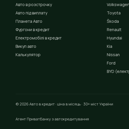
Авто в розстрочку
Volkswage
Авто під виплату
Toyota
Планета Авто
Škoda
Фургони в кредит
Renault
Електромобілі в кредит
Hyundai
Викуп авто
Kia
Калькулятор
Nissan
Ford
BYD
(елект
© 2026 Авто в кредит · ціна в місяць · 30+ міст України
Агент ПриватБанку з автокредитування