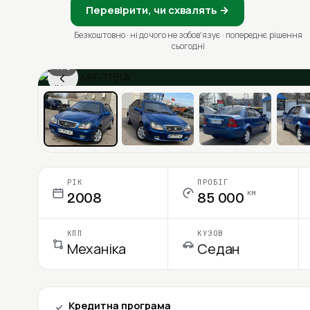
Перевірити, чи схвалять →
Безкоштовно · ні до чого не зобовʼязує · попереднє рішення
сьогодні
1 / 6
‹
Ціна в місяць
РІК
ПРОБІГ
км
2008
85 000
КПП
КУЗОВ
Механіка
Седан
Кредитна програма