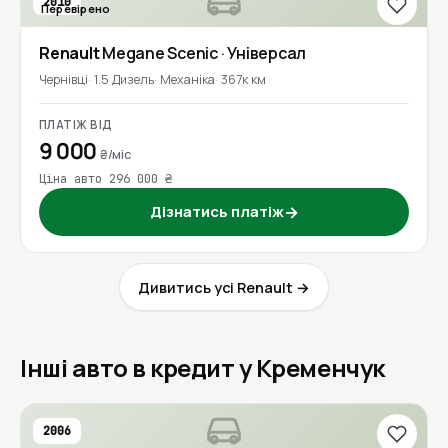
2010
Перевірено
Renault
Megane Scenic
· Універсал
Чернівці
1.5 Дизель
Механіка
367к км
ПЛАТІЖ ВІД
9 000
₴/міс
Ціна авто 296 000 ₴
Дізнатись платіж
→
Дивитись усі Renault →
Інші авто в кредит у Кременчук
2006