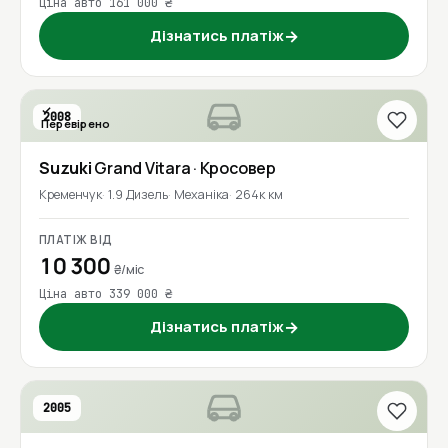
Ціна авто 161 000 ₴
Дізнатись платіж
→
2008
Перевірено
Suzuki
Grand Vitara
· Кросовер
Кременчук
1.9 Дизель
Механіка
264к км
ПЛАТІЖ ВІД
10 300
₴/міс
Ціна авто 339 000 ₴
Дізнатись платіж
→
2005