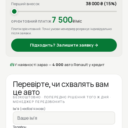
38 000 ₴ (15%)
Перший внесок
7 500
₴/міс
ОРІЄНТОВНИЙ ПЛАТІЖ
Платіж орієнтовний. Точні умови менеджер розрахує індивідуально
після заявки.
Підходить? Залишити заявку →
У наявності зараз —
4 000
авто Renault у кредит
Перевірте, чи схвалять вам
це авто
БЕЗКОШТОВНО · ПОПЕРЕДНЄ РІШЕННЯ ТОГО Ж ДНЯ ·
МЕНЕДЖЕР ПЕРЕДЗВОНИТЬ
Ім'я
(необов'язково)
Телефон