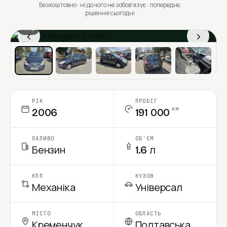
Безкоштовно · ні до чого не зобовʼязує · попереднє
рішення сьогодні
1 / 6
‹
›
Ціна в місяць
РІК
ПРОБІГ
км
2006
191 000
ПАЛИВО
ОБ'ЄМ
Бензин
1.6 л
КПП
КУЗОВ
Механіка
Універсал
МІСТО
ОБЛАСТЬ
Кременчук
Полтавська