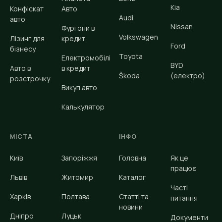
Kia
Конфіскат
Авто
Audi
авто
Nissan
Фургони в
Volkswagen
Лізинг для
кредит
Ford
бізнесу
Toyota
Електромобілі
BYD
Авто в
в кредит
Škoda
(електро)
розстрочку
Викуп авто
Калькулятор
МІСТА
ІНФО
Київ
Запоріжжя
Головна
Як це
працює
Львів
Житомир
Каталог
Часті
Харків
Полтава
Статті та
питання
новини
Дніпро
Луцьк
Документи