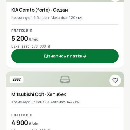
KIA
Cerato (forte)
· Седан
Кременчук
1.6 Бензин
Механіка
420к км
ПЛАТІЖ ВІД
5 200
₴/міс
Ціна авто 170 000 ₴
Дізнатись платіж
→
2007
Mitsubishi
Colt
· Хетчбек
Кременчук
1.3 Бензин
Автомат
144к км
ПЛАТІЖ ВІД
4 900
₴/міс