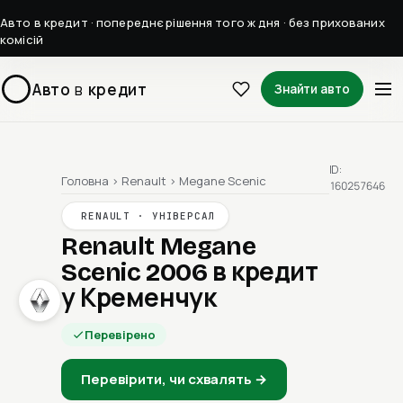
Авто в кредит · попереднє рішення того ж дня · без прихованих
комісій
Авто
в
кредит
Знайти авто
ID:
Головна
›
Renault
›
Megane Scenic
160257646
RENAULT · УНІВЕРСАЛ
Renault Megane
Scenic 2006
в кредит
у Кременчук
Перевірено
Перевірити, чи схвалять →