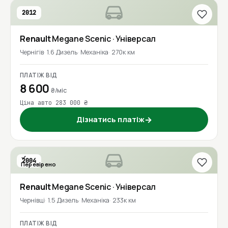
2012
Renault
Megane Scenic
· Універсал
Чернігів
1.6 Дизель
Механіка
270к км
ПЛАТІЖ ВІД
8 600
₴/міс
Ціна авто 283 000 ₴
Дізнатись платіж
→
2004
Перевірено
Renault
Megane Scenic
· Універсал
Чернівці
1.5 Дизель
Механіка
233к км
ПЛАТІЖ ВІД