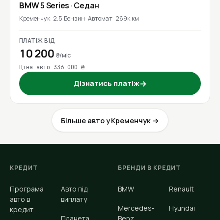
BMW
5 Series
· Седан
Кременчук
2.5 Бензин
Автомат
269к км
ПЛАТІЖ ВІД
10 200
₴/міс
Ціна авто 336 000 ₴
Дізнатись платіж
→
Більше авто у Кременчук →
КРЕДИТ
БРЕНДИ В КРЕДИТ
Програма
Авто під
BMW
Renault
авто в
виплату
Mercedes-
Hyundai
кредит
Планета
Benz