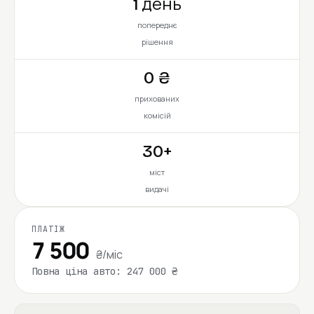
1 день
попереднє
рішення
0 ₴
прихованих
комісій
30+
міст
видачі
ПЛАТІЖ
7 500
₴/міс
Повна ціна авто: 247 000 ₴