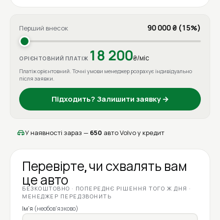
90 000 ₴ (15%)
Перший внесок
18 200
₴/міс
ОРІЄНТОВНИЙ ПЛАТІЖ
Платіж орієнтовний. Точні умови менеджер розрахує індивідуально
після заявки.
Підходить? Залишити заявку →
У наявності зараз —
650
авто Volvo у кредит
Перевірте, чи схвалять вам
це авто
БЕЗКОШТОВНО · ПОПЕРЕДНЄ РІШЕННЯ ТОГО Ж ДНЯ ·
МЕНЕДЖЕР ПЕРЕДЗВОНИТЬ
Ім'я
(необов'язково)