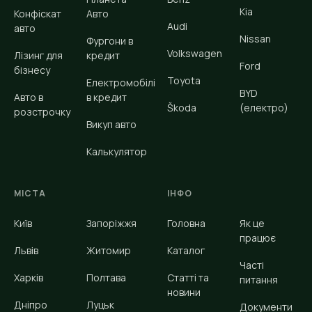
Kia
Конфіскат
Авто
Audi
авто
Nissan
Фургони в
Volkswagen
Лізинг для
кредит
Ford
бізнесу
Toyota
Електромобілі
BYD
Авто в
в кредит
Škoda
(електро)
розстрочку
Викуп авто
Калькулятор
МІСТА
ІНФО
Київ
Запоріжжя
Головна
Як це
працює
Львів
Житомир
Каталог
Часті
Харків
Полтава
Статті та
питання
новини
Дніпро
Луцьк
Документи