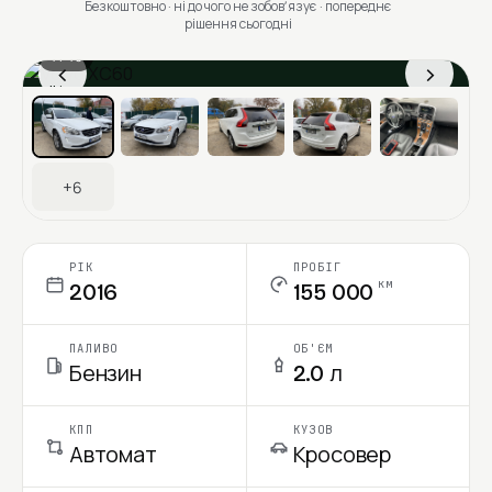
Безкоштовно · ні до чого не зобовʼязує · попереднє
рішення сьогодні
1 / 13
‹
›
Ціна в місяць
+6
РІК
ПРОБІГ
км
2016
155 000
ПАЛИВО
ОБ'ЄМ
Бензин
2.0 л
КПП
КУЗОВ
Автомат
Кросовер