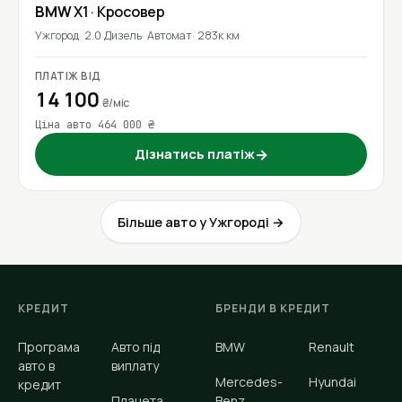
BMW
X1
· Кросовер
Ужгород
2.0 Дизель
Автомат
283к км
ПЛАТІЖ ВІД
14 100
₴/міс
Ціна авто 464 000 ₴
Дізнатись платіж
→
Більше авто у Ужгороді →
КРЕДИТ
БРЕНДИ В КРЕДИТ
Програма
Авто під
BMW
Renault
авто в
виплату
Mercedes-
Hyundai
кредит
Планета
Benz