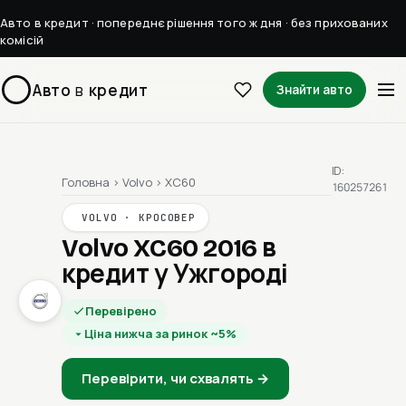
Авто в кредит · попереднє рішення того ж дня · без прихованих
комісій
Авто
в
кредит
Знайти авто
ID:
Головна
›
Volvo
›
XC60
160257261
VOLVO · КРОСОВЕР
Volvo XC60 2016
в
кредит у Ужгороді
Перевірено
Ціна нижча за ринок ~5%
Перевірити, чи схвалять →