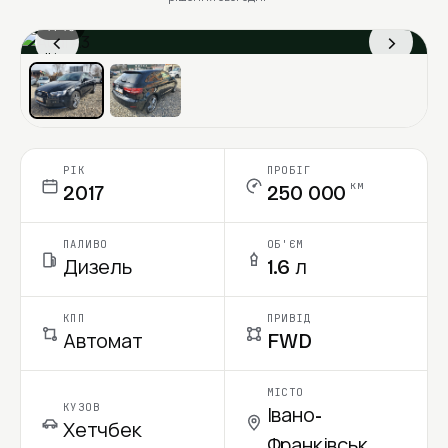
1 / 13
‹
›
Ціна в місяць
РІК
ПРОБІГ
км
2017
250 000
ПАЛИВО
ОБ'ЄМ
Дизель
1.6 л
КПП
ПРИВІД
Автомат
FWD
МІСТО
КУЗОВ
Івано-
Хетчбек
Франківськ