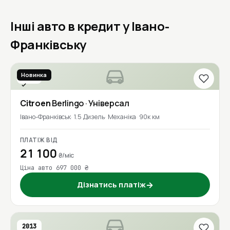
Інші авто в кредит у Івано-
Франківську
Новинка
2020
Перевірено
Citroen
Berlingo
· Універсал
Івано-Франківськ
1.5 Дизель
Механіка
90к км
ПЛАТІЖ ВІД
21 100
₴/міс
Ціна авто 697 000 ₴
Дізнатись платіж
→
2013