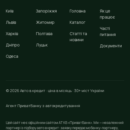
Київ
Запоріжжя
Головна
Як це
працює
Львів
Житомир
Каталог
Часті
Харків
Полтава
Статті та
питання
новини
Дніпро
Луцьк
Документи
Одеса
© 2026 Авто в кредит · ціна в місяць · 30+ міст України
Агент ПриватБанку з автокредитування
Цей сайт не є офіційним сайтом АТ КБ «ПриватБанк». Ми — незалежний
партнер із підбору авто в кредит: заявку передаємо банку-партнеру,