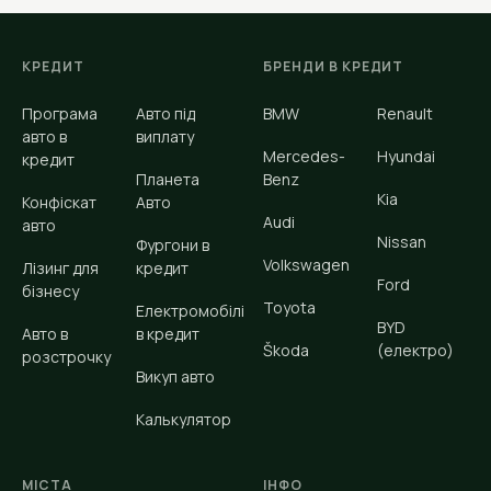
КРЕДИТ
БРЕНДИ В КРЕДИТ
Програма
Авто під
BMW
Renault
авто в
виплату
Mercedes-
Hyundai
кредит
Планета
Benz
Kia
Конфіскат
Авто
Audi
авто
Nissan
Фургони в
Volkswagen
Лізинг для
кредит
Ford
бізнесу
Toyota
Електромобілі
BYD
Авто в
в кредит
Škoda
(електро)
розстрочку
Викуп авто
Калькулятор
МІСТА
ІНФО