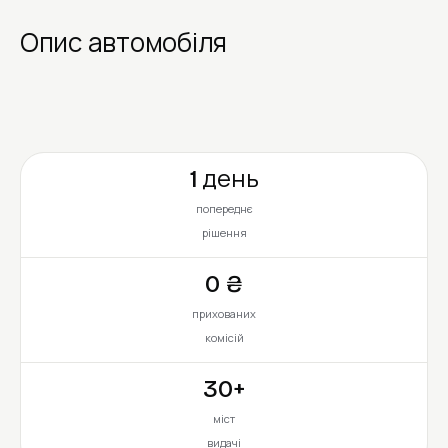
Опис автомобіля
1 день
попереднє
рішення
0 ₴
прихованих
комісій
30+
міст
видачі