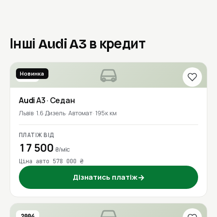
Інші Audi A3 в кредит
Новинка
2016
Audi
A3
· Седан
Львів
1.6 Дизель
Автомат
195к км
ПЛАТІЖ ВІД
17 500
₴/міс
Ціна авто 578 000 ₴
Дізнатись платіж
→
2004