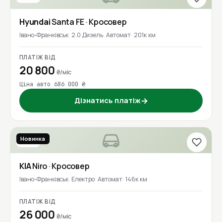
Hyundai
Santa FE
· Кросовер
Івано-Франківськ
2.0 Дизель
Автомат
201к км
ПЛАТІЖ ВІД
20 800
₴/міс
Ціна авто 686 000 ₴
Дізнатись платіж
→
Новинка
2021
KIA
Niro
· Кросовер
Івано-Франківськ
Електро
Автомат
146к км
ПЛАТІЖ ВІД
26 000
₴/міс