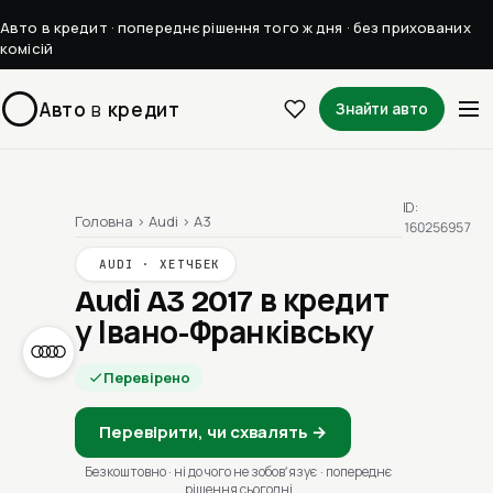
Авто в кредит · попереднє рішення того ж дня · без прихованих
комісій
Авто
в
кредит
Знайти авто
ID:
Головна
›
Audi
›
A3
160256957
AUDI · ХЕТЧБЕК
Audi A3 2017
в кредит
у Івано-Франківську
Перевірено
Перевірити, чи схвалять →
Безкоштовно · ні до чого не зобовʼязує · попереднє
рішення сьогодні