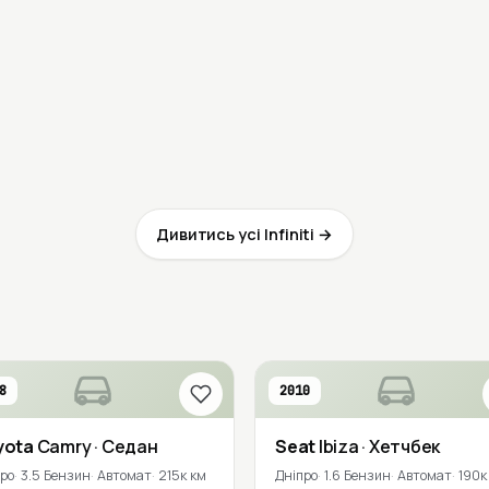
Дивитись усі Infiniti →
8
2010
yota
Camry
· Седан
Seat
Ibiza
· Хетчбек
про
3.5 Бензин
Автомат
215к км
Дніпро
1.6 Бензин
Автомат
190к