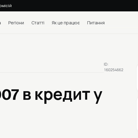
омісій
а
Регіони
Статті
Як це працює
Питання
ID:
160254662
2007
в кредит у