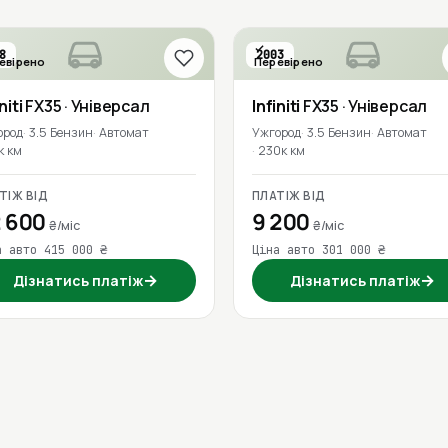
8
2003
евірено
Перевірено
niti
FX35
· Універсал
Infiniti
FX35
· Універсал
ород
3.5 Бензин
Автомат
Ужгород
3.5 Бензин
Автомат
к км
230к км
ТІЖ ВІД
ПЛАТІЖ ВІД
 600
9 200
₴/міс
₴/міс
а авто 415 000 ₴
Ціна авто 301 000 ₴
→
→
Дізнатись платіж
Дізнатись платіж