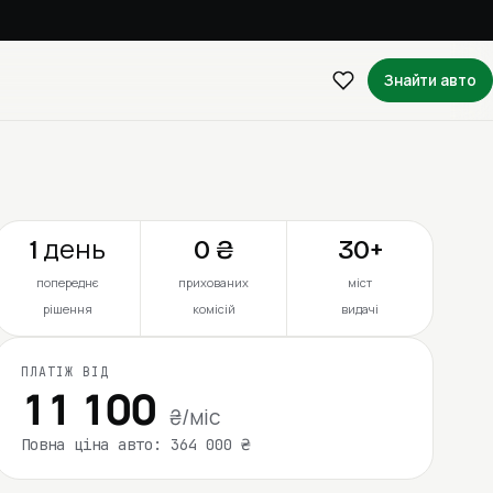
Знайти авто
1 день
0 ₴
30+
попереднє
прихованих
міст
рішення
комісій
видачі
ПЛАТІЖ ВІД
11 100
₴/міс
Повна ціна авто: 364 000 ₴