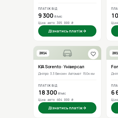
ПЛАТІЖ ВІД
ПЛА
9 300
10
₴/міс
Ціна авто 305 000 ₴
Цін
→
Дізнатись платіж
2014
201
KIA
Sorento
· Універсал
Fo
Дніпро
3.3 Бензин
Автомат
150к км
Дні
ПЛАТІЖ ВІД
ПЛА
18 300
6 
₴/міс
Ціна авто 604 000 ₴
Цін
→
Дізнатись платіж