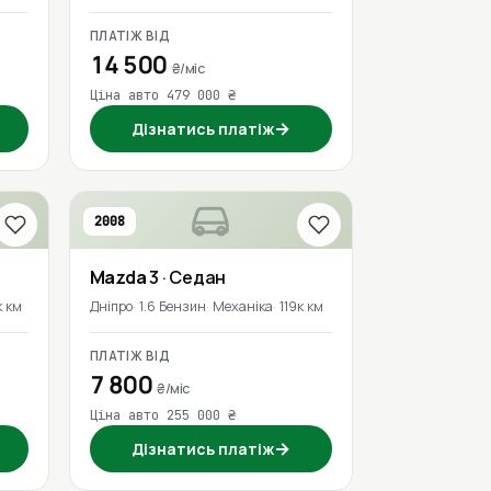
ПЛАТІЖ ВІД
14 500
₴/міс
Ціна авто 479 000 ₴
→
Дізнатись платіж
2008
Mazda
3
· Седан
к км
Дніпро
1.6 Бензин
Механіка
119к км
ПЛАТІЖ ВІД
7 800
₴/міс
Ціна авто 255 000 ₴
→
Дізнатись платіж