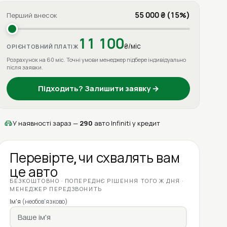
55 000 ₴ (15%)
Перший внесок
11 100
₴/міс
ОРІЄНТОВНИЙ ПЛАТІЖ
Розрахунок на 60 міс. Точні умови менеджер підбере індивідуально
після заявки.
Підходить? Залишити заявку →
У наявності зараз —
290
авто Infiniti у кредит
Перевірте, чи схвалять вам
це авто
БЕЗКОШТОВНО · ПОПЕРЕДНЄ РІШЕННЯ ТОГО Ж ДНЯ ·
МЕНЕДЖЕР ПЕРЕДЗВОНИТЬ
Ім'я
(необов'язково)