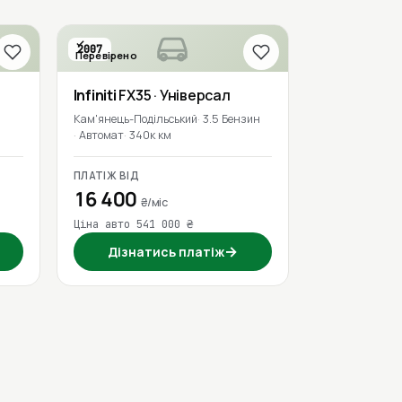
2007
Перевірено
Infiniti
FX35
· Універсал
Кам'янець-Подільський
3.5 Бензин
Автомат
340к км
ПЛАТІЖ ВІД
16 400
₴/міс
Ціна авто 541 000 ₴
→
Дізнатись платіж