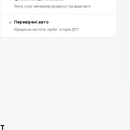
Точну суму менеджер розрахує під ваше авто
Перевірені авто
Юридична чистота, пробіг, історія ДТП
ит