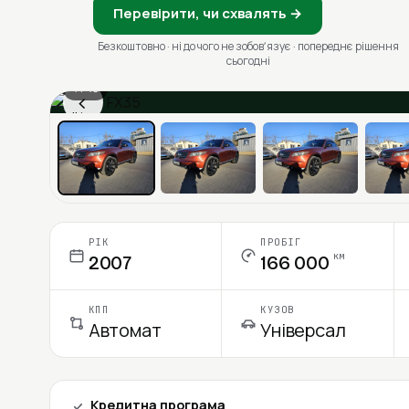
Перевірити, чи схвалять →
Безкоштовно · ні до чого не зобовʼязує · попереднє рішення
сьогодні
1 / 13
‹
Ціна в місяць
РІК
ПРОБІГ
км
2007
166 000
КПП
КУЗОВ
Автомат
Універсал
Кредитна програма