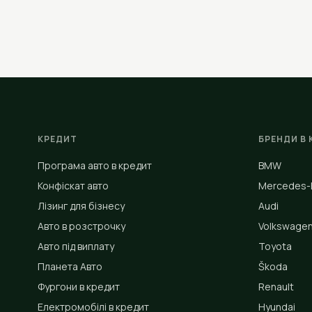
КРЕДИТ
БРЕНДИ В 
Програма авто в кредит
BMW
Конфіскат авто
Mercedes-
Лізинг для бізнесу
Audi
Авто в розстрочку
Volkswage
Авто під виплату
Toyota
Планета Авто
Škoda
Фургони в кредит
Renault
Електромобілі в кредит
Hyundai