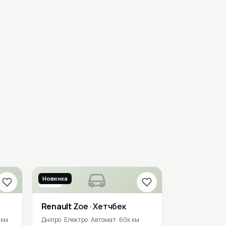
Новинка
2018
Renault
Zoe
· Хетчбек
 км
Дніпро
Електро
Автомат
60к км