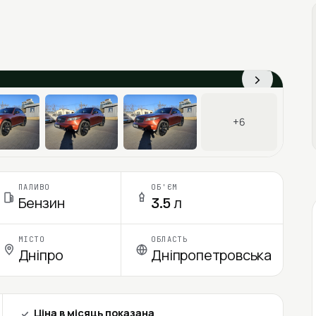
›
+6
ПАЛИВО
ОБ'ЄМ
Бензин
3.5 л
МІСТО
ОБЛАСТЬ
Дніпро
Дніпропетровська
Ціна в місяць показана