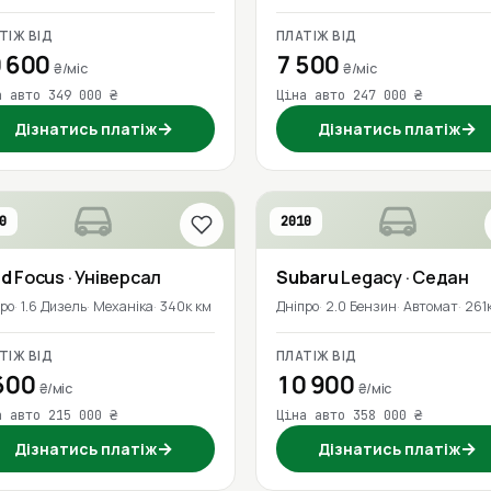
ТІЖ ВІД
ПЛАТІЖ ВІД
 600
7 500
₴/міс
₴/міс
а авто 349 000 ₴
Ціна авто 247 000 ₴
→
→
Дізнатись платіж
Дізнатись платіж
0
2010
rd
Focus
· Універсал
Subaru
Legacy
· Седан
про
1.6 Дизель
Механіка
340к км
Дніпро
2.0 Бензин
Автомат
261
ТІЖ ВІД
ПЛАТІЖ ВІД
600
10 900
₴/міс
₴/міс
а авто 215 000 ₴
Ціна авто 358 000 ₴
→
→
Дізнатись платіж
Дізнатись платіж