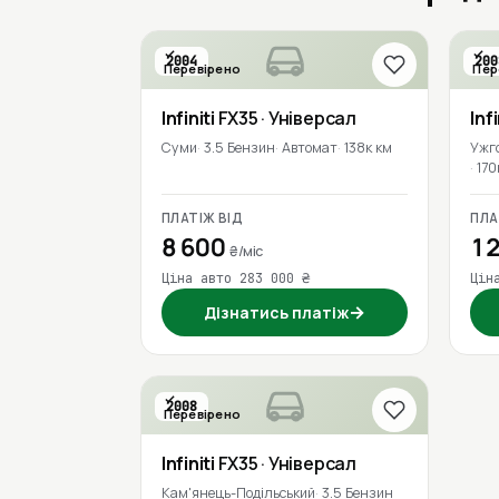
2004
200
Перевірено
Пер
Infiniti
FX35
· Універсал
Infi
Суми
3.5 Бензин
Автомат
138к км
Ужг
170
ПЛАТІЖ ВІД
ПЛА
8 600
12
₴/міс
Ціна авто 283 000 ₴
Цін
→
Дізнатись платіж
2008
Перевірено
Infiniti
FX35
· Універсал
Кам'янець-Подільський
3.5 Бензин