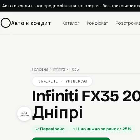
Авто в кредит · попереднє рішення того ж дня · без прихованих к
Авто
в
кредит
Каталог
Конфіскат
Розстрочк
Головна
›
Infiniti
›
FX35
INFINITI · УНІВЕРСАЛ
Infiniti FX35 
Дніпрі
Перевірено
Ціна нижча за ринок ~25%