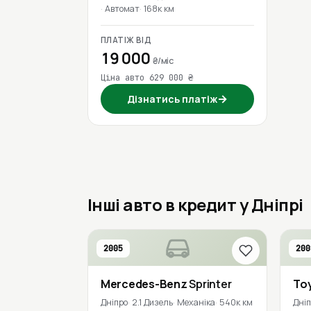
Автомат
168к км
ПЛАТІЖ ВІД
19 000
₴/міс
Ціна авто 629 000 ₴
→
Дізнатись платіж
Інші авто в кредит у Дніпрі
2005
200
Mercedes-Benz
Sprinter
To
Дніпро
2.1 Дизель
Механіка
540к км
Дні