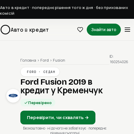
Авто в кредит · попереднє рішення того ж дня · без прихованих
комісій
Авто
в
кредит
Знайти авто
ID:
Головна
›
Ford
›
Fusion
160254026
FORD · СЕДАН
Ford Fusion 2019
в
кредит у Кременчук
Перевірено
Перевірити, чи схвалять →
Безкоштовно · ні до чого не зобовʼязує · попереднє
рішення сьогодні