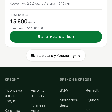
Кременчук
2.0 Дизель
Автомат
240к км
ПЛАТІЖ ВІД
15 600
₴/міс
Ціна авто 516 000 ₴
Дізнатись платіж
→
Більше авто у Кременчук →
КРЕДИТ
БРЕНДИ В КРЕДИТ
Програма
Авто під
BMW
Renault
авто в
виплату
Mercedes-
Hyundai
кредит
Планета
Benz
Kia
Конфіскат
Авто