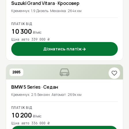
Suzuki
Grand Vitara
· Кросовер
Кременчук
1.9 Дизель
Механіка
264к км
ПЛАТІЖ ВІД
10 300
₴/міс
Ціна авто 339 000 ₴
Дізнатись платіж
→
2005
BMW
5 Series
· Седан
Кременчук
2.5 Бензин
Автомат
269к км
ПЛАТІЖ ВІД
10 200
₴/міс
Ціна авто 336 000 ₴