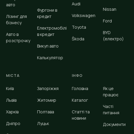
Audi
авто
Nissan
Фургони в
Volkswagen
Лізинг для
кредит
Ford
бізнесу
Toyota
Електромобілі
BYD
Авто в
в кредит
Škoda
(електро)
розстрочку
Викуп авто
Калькулятор
МІСТА
ІНФО
Київ
Запоріжжя
Головна
Як це
працює
Львів
Житомир
Каталог
Часті
Харків
Полтава
Статті та
питання
новини
Дніпро
Луцьк
Документи