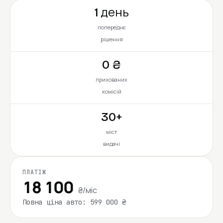
1 день
попереднє
рішення
0 ₴
прихованих
комісій
30+
міст
видачі
ПЛАТІЖ
18 100
₴/міс
Повна ціна авто: 599 000 ₴