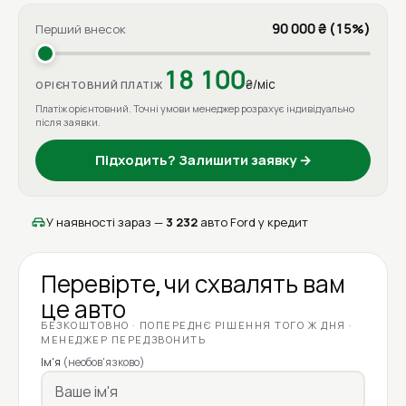
90 000 ₴ (15%)
Перший внесок
18 100
₴/міс
ОРІЄНТОВНИЙ ПЛАТІЖ
Платіж орієнтовний. Точні умови менеджер розрахує індивідуально
після заявки.
Підходить? Залишити заявку →
У наявності зараз —
3 232
авто Ford у кредит
Перевірте, чи схвалять вам
це авто
БЕЗКОШТОВНО · ПОПЕРЕДНЄ РІШЕННЯ ТОГО Ж ДНЯ ·
МЕНЕДЖЕР ПЕРЕДЗВОНИТЬ
Ім'я
(необов'язково)