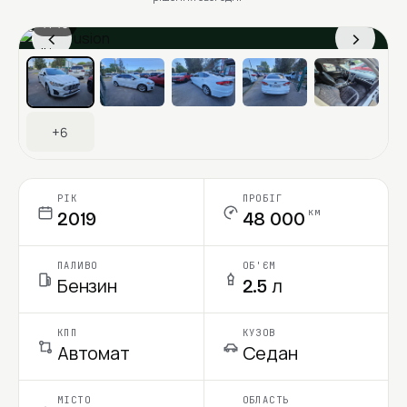
1 / 13
‹
›
Ціна в місяць
+6
РІК
ПРОБІГ
км
2019
48 000
ПАЛИВО
ОБ'ЄМ
Бензин
2.5 л
КПП
КУЗОВ
Автомат
Седан
МІСТО
ОБЛАСТЬ