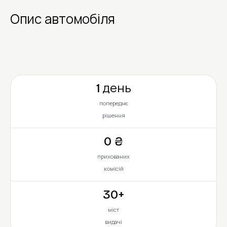
Опис автомобіля
1 день
попереднє
рішення
0 ₴
прихованих
комісій
30+
міст
видачі