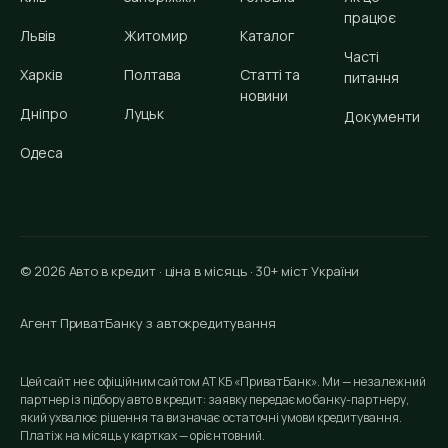
працює
Львів
Житомир
Каталог
Часті
Харків
Полтава
Статті та
питання
новини
Дніпро
Луцьк
Документи
Одеса
© 2026 Авто в кредит · ціна в місяць · 30+ міст України
Агент ПриватБанку з автокредитування
Цей сайт не є офіційним сайтом АТ КБ «ПриватБанк». Ми — незалежний
партнер із підбору авто в кредит: заявку передаємо банку-партнеру,
який ухвалює рішення та визначає остаточні умови кредитування.
Платіж на місяць у картках — орієнтовний.