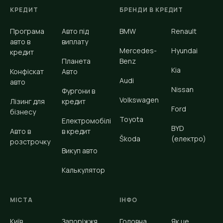
КРЕДИТ
БРЕНДИ В КРЕДИТ
Програма
Авто під
BMW
Renault
авто в
виплату
Mercedes-
Hyundai
кредит
Планета
Benz
Kia
Конфіскат
Авто
Audi
авто
Nissan
Фургони в
Volkswagen
Лізинг для
кредит
Ford
бізнесу
Toyota
Електромобілі
BYD
Авто в
в кредит
Škoda
(електро)
розстрочку
Викуп авто
Калькулятор
МІСТА
ІНФО
Київ
Запоріжжя
Головна
Як це