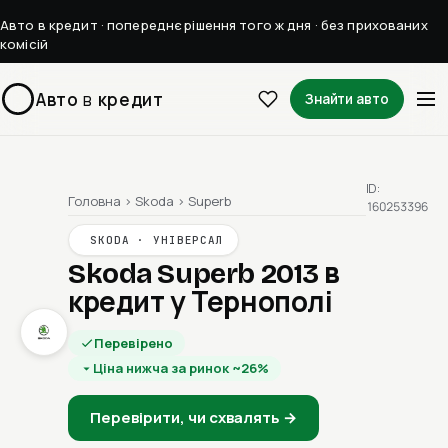
Авто в кредит · попереднє рішення того ж дня · без прихованих
комісій
Авто
в
кредит
Знайти авто
ID:
Головна
›
Skoda
›
Superb
160253396
SKODA · УНІВЕРСАЛ
Skoda Superb 2013
в
кредит у Тернополі
Перевірено
Ціна нижча за ринок ~26%
Перевірити, чи схвалять →