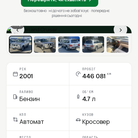
Безкоштовно · ні до чого не зобовʼязує · попереднє
рішення сьогодні
1 / 6
‹
›
Ціна в місяць
РІК
ПРОБІГ
км
2001
446 081
ПАЛИВО
ОБ'ЄМ
Бензин
4.7 л
КПП
КУЗОВ
Автомат
Кросовер
МІСТО
ОБЛАСТЬ