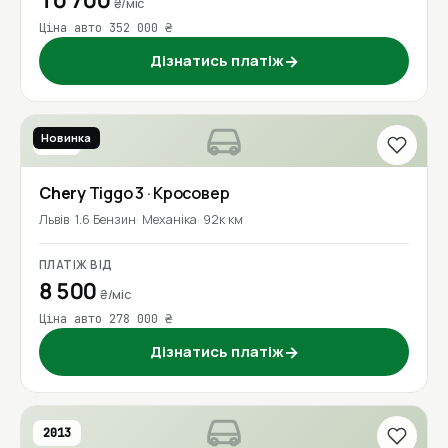
10 700
₴/міс
Ціна авто 352 000 ₴
Дізнатись платіж
→
Новинка
2016
Chery
Tiggo 3
· Кросовер
Львів
1.6 Бензин
Механіка
92к км
ПЛАТІЖ ВІД
8 500
₴/міс
Ціна авто 278 000 ₴
Дізнатись платіж
→
2013