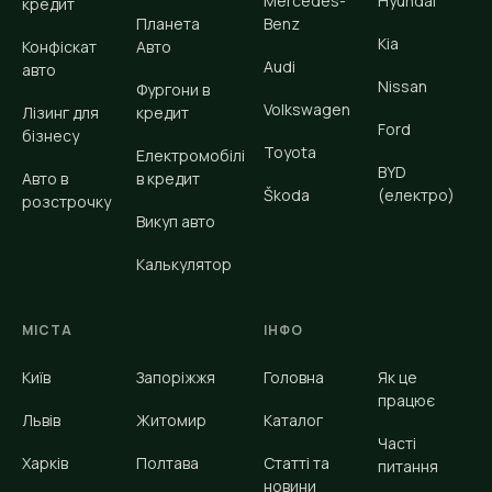
Mercedes-
Hyundai
кредит
Планета
Benz
Kia
Конфіскат
Авто
Audi
авто
Nissan
Фургони в
Volkswagen
Лізинг для
кредит
Ford
бізнесу
Toyota
Електромобілі
BYD
Авто в
в кредит
Škoda
(електро)
розстрочку
Викуп авто
Калькулятор
МІСТА
ІНФО
Київ
Запоріжжя
Головна
Як це
працює
Львів
Житомир
Каталог
Часті
Харків
Полтава
Статті та
питання
новини