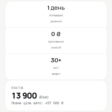
1 день
попереднє
рішення
0 ₴
прихованих
комісій
30+
міст
видачі
ПЛАТІЖ
13 900
₴/міс
Повна ціна авто: 457 000 ₴