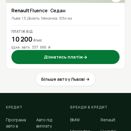
Renault
Fluence
· Седан
Львів
1.5 Дизель
Механіка
105к км
ПЛАТІЖ ВІД
10 200
₴/міс
Ціна авто 337 000 ₴
Дізнатись платіж
→
Більше авто у Львові →
КРЕДИТ
БРЕНДИ В КРЕДИТ
Програма
Авто під
BMW
Renault
авто в
виплату