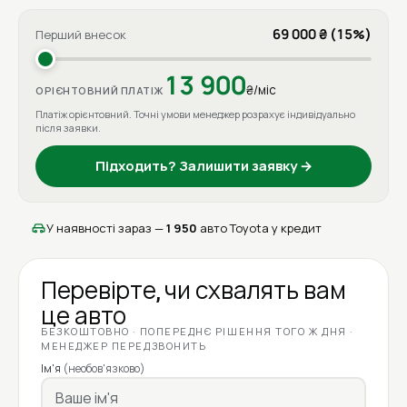
69 000 ₴ (15%)
Перший внесок
13 900
₴/міс
ОРІЄНТОВНИЙ ПЛАТІЖ
Платіж орієнтовний. Точні умови менеджер розрахує індивідуально
після заявки.
Підходить? Залишити заявку →
У наявності зараз —
1 950
авто Toyota у кредит
Перевірте, чи схвалять вам
це авто
БЕЗКОШТОВНО · ПОПЕРЕДНЄ РІШЕННЯ ТОГО Ж ДНЯ ·
МЕНЕДЖЕР ПЕРЕДЗВОНИТЬ
Ім'я
(необов'язково)