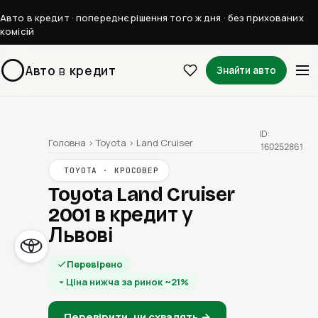
Авто в кредит · попереднє рішення того ж дня · без прихованих
комісій
Авто
в
кредит
Знайти авто
ID:
Головна
›
Toyota
›
Land Cruiser
160252861
TOYOTA · КРОСОВЕР
Toyota Land Cruiser
2001
в кредит у
Львові
Перевірено
Ціна нижча за ринок ~21%
Перевірити, чи схвалять →