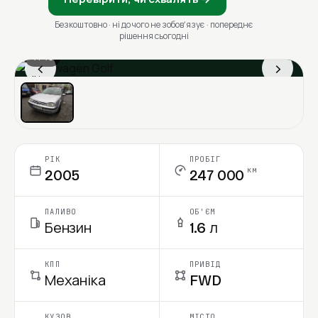
Безкоштовно · ні до чого не зобовʼязує · попереднє
рішення сьогодні
1 / 13
‹
›
Ціна в місяць
РІК
ПРОБІГ
км
2005
247 000
ПАЛИВО
ОБ'ЄМ
Бензин
1.6 л
КПП
ПРИВІД
Механіка
FWD
КУЗОВ
МІСТО