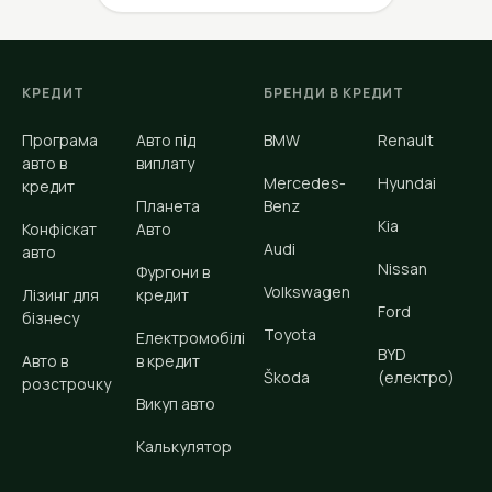
КРЕДИТ
БРЕНДИ В КРЕДИТ
Програма
Авто під
BMW
Renault
авто в
виплату
Mercedes-
Hyundai
кредит
Планета
Benz
Kia
Конфіскат
Авто
Audi
авто
Nissan
Фургони в
Volkswagen
Лізинг для
кредит
Ford
бізнесу
Toyota
Електромобілі
BYD
Авто в
в кредит
Škoda
(електро)
розстрочку
Викуп авто
Калькулятор