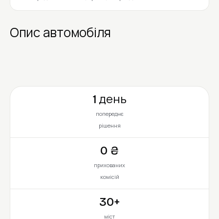
Опис автомобіля
1 день
попереднє
рішення
0 ₴
прихованих
комісій
30+
міст