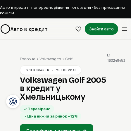
Авто в кредит · попереднє рішення того ж дня · без прихованих
комісій
Авто
в
кредит
Знайти авто
ID:
Головна
›
Volkswagen
›
Golf
160249453
VOLKSWAGEN · УНІВЕРСАЛ
Volkswagen Golf 2005
в кредит у
Хмельницькому
Перевірено
Ціна нижча за ринок ~12%
Перевірити, чи схвалять →