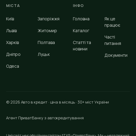
МІСТА
ІНФО
Київ
Запоріжжя
Головна
Як це
працює
Львів
Житомир
Каталог
Часті
Харків
Полтава
Статті та
питання
новини
Дніпро
Луцьк
Документи
Одеса
© 2026 Авто в кредит · ціна в місяць · 30+ міст України
Агент ПриватБанку з автокредитування
Цей сайт не є офіційним сайтом АТ КБ «ПриватБанк». Ми — незалежний