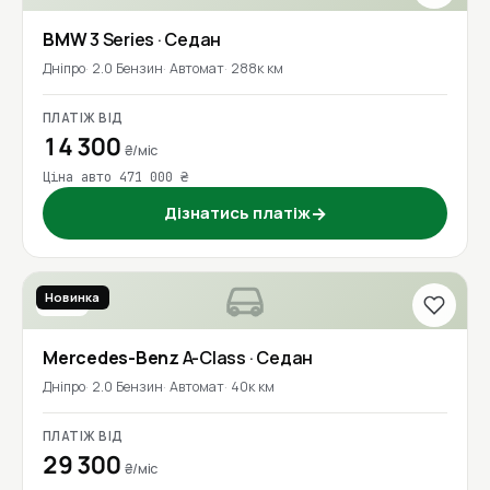
BMW
3 Series
· Седан
Дніпро
2.0 Бензин
Автомат
288к км
ПЛАТІЖ ВІД
14 300
₴/міс
Ціна авто 471 000 ₴
Дізнатись платіж
→
Новинка
2020
Mercedes-Benz
A-Class
· Седан
Дніпро
2.0 Бензин
Автомат
40к км
ПЛАТІЖ ВІД
29 300
₴/міс