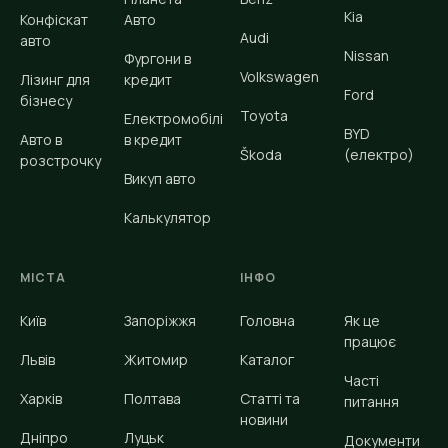
Kia
Конфіскат
Авто
Audi
авто
Nissan
Фургони в
Volkswagen
Лізинг для
кредит
Ford
бізнесу
Toyota
Електромобілі
BYD
Авто в
в кредит
Škoda
(електро)
розстрочку
Викуп авто
Калькулятор
МІСТА
ІНФО
Київ
Запоріжжя
Головна
Як це
працює
Львів
Житомир
Каталог
Часті
Харків
Полтава
Статті та
питання
новини
Дніпро
Луцьк
Документи