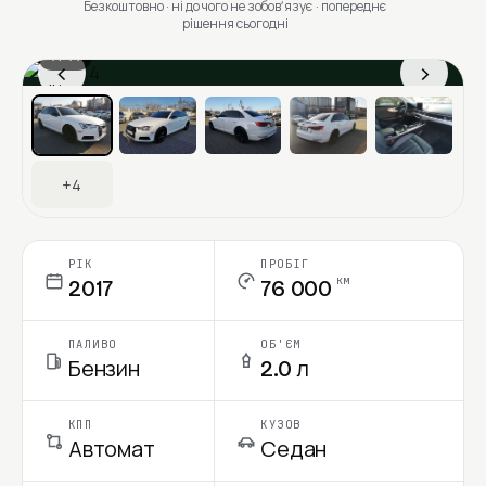
Безкоштовно · ні до чого не зобовʼязує · попереднє
рішення сьогодні
1 / 11
‹
›
Ціна в місяць
+4
РІК
ПРОБІГ
км
2017
76 000
ПАЛИВО
ОБ'ЄМ
Бензин
2.0 л
КПП
КУЗОВ
Автомат
Седан