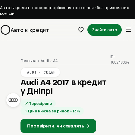
Авто в кредит · попереднє рішення того ж дня · без прихованих
комісій
Авто
в
кредит
Знайти авто
ID:
Головна
›
Audi
›
A4
160248064
AUDI · СЕДАН
Audi A4 2017
в кредит
у Дніпрі
Перевірено
Ціна нижча за ринок ~13%
Перевірити, чи схвалять →