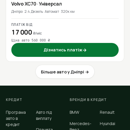
Volvo
XC70
· Універсал
Дніпро
2.4 Дизель
Автомат
320к км
ПЛАТІЖ ВІД
17 000
₴/міс
Ціна авто 560 000 ₴
Дізнатись платіж
→
Більше авто у Дніпрі →
КРЕДИТ
БРЕНДИ В КРЕДИТ
Програма
Авто під
BMW
Renault
авто в
виплату
Mercedes-
Hyundai
кредит
Планета
Benz