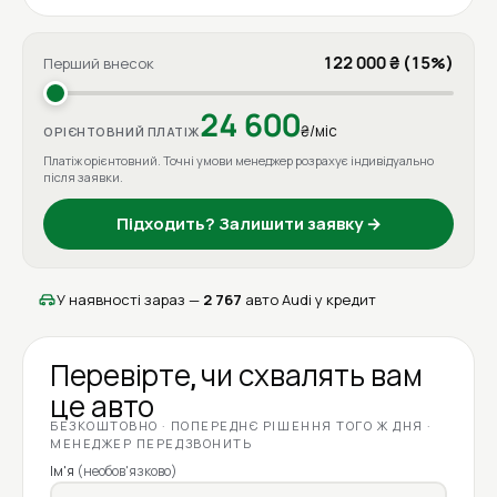
122 000 ₴ (15%)
Перший внесок
24 600
₴/міс
ОРІЄНТОВНИЙ ПЛАТІЖ
Платіж орієнтовний. Точні умови менеджер розрахує індивідуально
після заявки.
Підходить? Залишити заявку →
У наявності зараз —
2 767
авто Audi у кредит
Перевірте, чи схвалять вам
це авто
БЕЗКОШТОВНО · ПОПЕРЕДНЄ РІШЕННЯ ТОГО Ж ДНЯ ·
МЕНЕДЖЕР ПЕРЕДЗВОНИТЬ
Ім'я
(необов'язково)