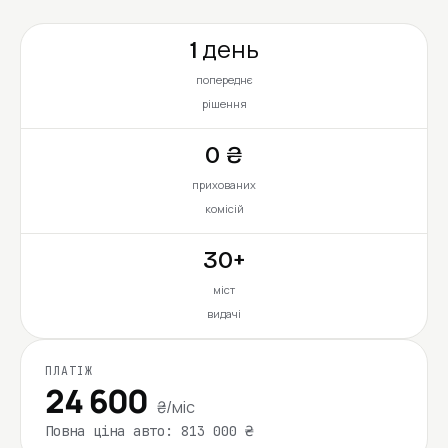
1 день
попереднє
рішення
0 ₴
прихованих
комісій
30+
міст
видачі
ПЛАТІЖ
24 600
₴/міс
Повна ціна авто: 813 000 ₴