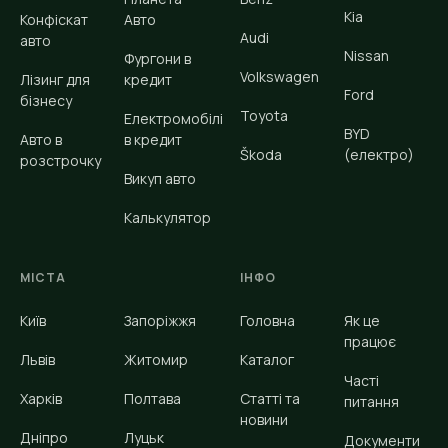
Kia
Конфіскат
Авто
Audi
авто
Nissan
Фургони в
Volkswagen
Лізинг для
кредит
Ford
бізнесу
Toyota
Електромобілі
BYD
Авто в
в кредит
Škoda
(електро)
розстрочку
Викуп авто
Калькулятор
МІСТА
ІНФО
Київ
Запоріжжя
Головна
Як це
працює
Львів
Житомир
Каталог
Часті
Харків
Полтава
Статті та
питання
новини
Дніпро
Луцьк
Документи