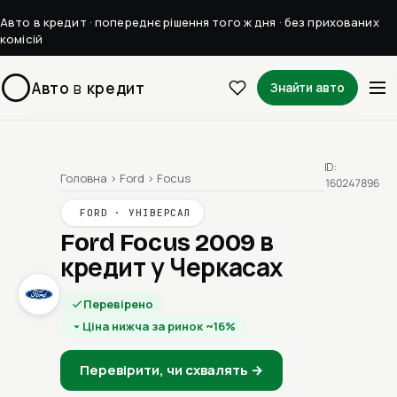
Авто в кредит · попереднє рішення того ж дня · без прихованих
комісій
Авто
в
кредит
Знайти авто
ID:
Головна
›
Ford
›
Focus
160247896
FORD · УНІВЕРСАЛ
Ford Focus 2009
в
кредит у Черкасах
Перевірено
Ціна нижча за ринок ~16%
Перевірити, чи схвалять →