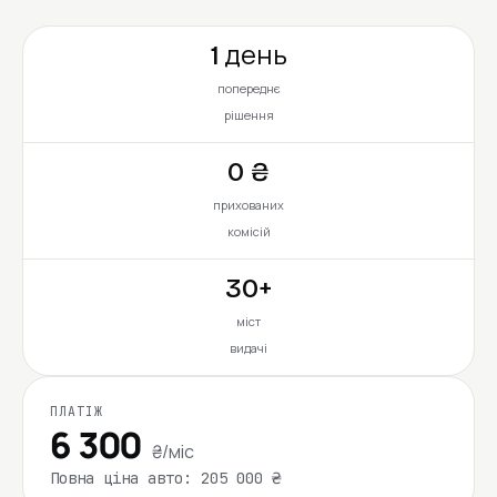
1 день
попереднє
рішення
0 ₴
прихованих
комісій
30+
міст
видачі
ПЛАТІЖ
6 300
₴/міс
Повна ціна авто: 205 000 ₴