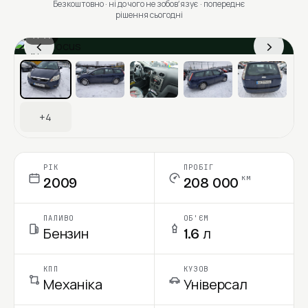
Безкоштовно · ні до чого не зобовʼязує · попереднє
рішення сьогодні
1 / 11
‹
›
Ціна в місяць
+4
РІК
ПРОБІГ
км
2009
208 000
ПАЛИВО
ОБ'ЄМ
Бензин
1.6 л
КПП
КУЗОВ
Механіка
Універсал