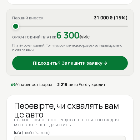
31 000 ₴ (15%)
Перший внесок
6 300
₴/міс
ОРІЄНТОВНИЙ ПЛАТІЖ
Платіж орієнтовний. Точні умови менеджер розрахує індивідуально
після заявки.
Підходить? Залишити заявку →
У наявності зараз —
3 219
авто Ford у кредит
Перевірте, чи схвалять вам
це авто
БЕЗКОШТОВНО · ПОПЕРЕДНЄ РІШЕННЯ ТОГО Ж ДНЯ ·
МЕНЕДЖЕР ПЕРЕДЗВОНИТЬ
Ім'я
(необов'язково)