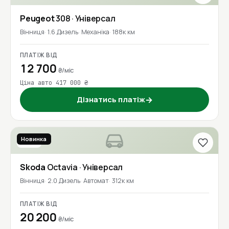
Peugeot
308
· Універсал
Вінниця
1.6 Дизель
Механіка
188к км
ПЛАТІЖ ВІД
12 700
₴/міс
Ціна авто 417 000 ₴
Дізнатись платіж
→
Новинка
2018
Skoda
Octavia
· Універсал
Вінниця
2.0 Дизель
Автомат
312к км
ПЛАТІЖ ВІД
20 200
₴/міс