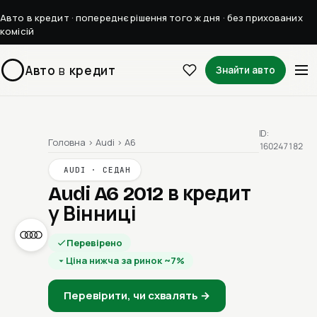
Авто в кредит · попереднє рішення того ж дня · без прихованих
комісій
Авто
в
кредит
Знайти авто
ID:
Головна
›
Audi
›
A6
160247182
AUDI · СЕДАН
Audi A6 2012
в кредит
у Вінниці
Перевірено
Ціна нижча за ринок ~7%
Перевірити, чи схвалять →