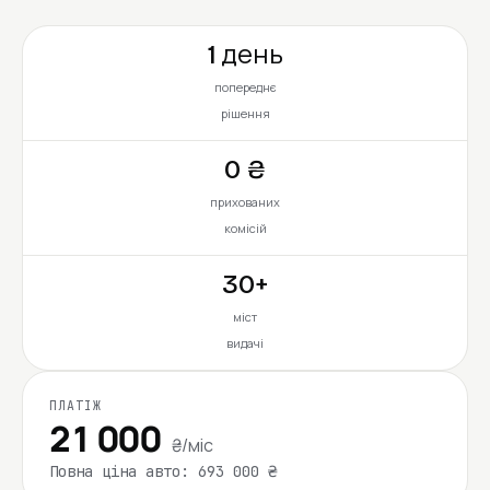
1 день
попереднє
рішення
0 ₴
прихованих
комісій
30+
міст
видачі
ПЛАТІЖ
21 000
₴/міс
Повна ціна авто: 693 000 ₴