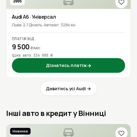
2005
Audi
A6
· Універсал
Львів
2.7 Дизель
Автомат
328к км
ПЛАТІЖ ВІД
9 500
₴/міс
Ціна авто 314 000 ₴
Дізнатись платіж
→
Дивитись усі Audi →
Інші авто в кредит у Вінниці
Новинка
2017