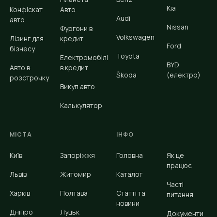
Kia
Конфіскат
Авто
Audi
авто
Nissan
Фургони в
Volkswagen
Лізинг для
кредит
Ford
бізнесу
Toyota
Електромобілі
BYD
Авто в
в кредит
Škoda
(електро)
розстрочку
Викуп авто
Калькулятор
МІСТА
ІНФО
Київ
Запоріжжя
Головна
Як це
працює
Львів
Житомир
Каталог
Часті
Харків
Полтава
Статті та
питання
новини
Дніпро
Луцьк
Документи