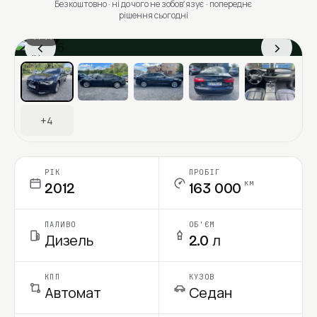
Безкоштовно · ні до чого не зобовʼязує · попереднє
рішення сьогодні
1 / 11
‹
›
Ціна в місяць
+4
РІК
ПРОБІГ
км
2012
163 000
ПАЛИВО
ОБ'ЄМ
Дизель
2.0 л
КПП
КУЗОВ
Автомат
Седан