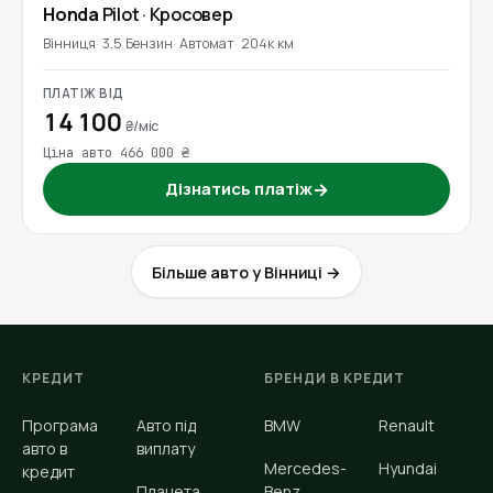
Honda
Pilot
· Кросовер
Вінниця
3.5 Бензин
Автомат
204к км
ПЛАТІЖ ВІД
14 100
₴/міс
Ціна авто 466 000 ₴
Дізнатись платіж
→
Більше авто у Вінниці →
КРЕДИТ
БРЕНДИ В КРЕДИТ
Програма
Авто під
BMW
Renault
авто в
виплату
Mercedes-
Hyundai
кредит
Планета
Benz