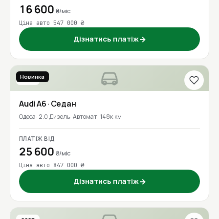
16 600
₴/міс
Ціна авто 547 000 ₴
Дізнатись платіж
→
Новинка
2016
Audi
A6
· Седан
Одеса
2.0 Дизель
Автомат
148к км
ПЛАТІЖ ВІД
25 600
₴/міс
Ціна авто 847 000 ₴
Дізнатись платіж
→