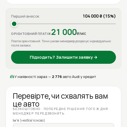
104 000 ₴ (15%)
Перший внесок
21 000
₴/міс
ОРІЄНТОВНИЙ ПЛАТІЖ
Платіж орієнтовний. Точні умови менеджер розрахує індивідуально
після заявки.
Підходить? Залишити заявку →
У наявності зараз —
2 776
авто Audi у кредит
Перевірте, чи схвалять вам
це авто
БЕЗКОШТОВНО · ПОПЕРЕДНЄ РІШЕННЯ ТОГО Ж ДНЯ ·
МЕНЕДЖЕР ПЕРЕДЗВОНИТЬ
Ім'я
(необов'язково)