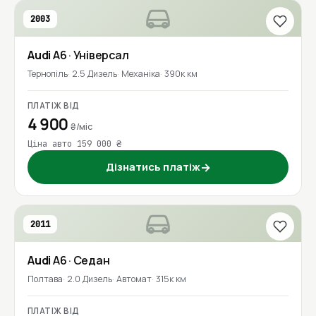
2003
Audi
A6
· Універсал
Тернопіль
2.5 Дизель
Механіка
390к км
ПЛАТІЖ ВІД
4 900
₴/міс
Ціна авто 159 000 ₴
Дізнатись платіж
→
2011
Audi
A6
· Седан
Полтава
2.0 Дизель
Автомат
315к км
ПЛАТІЖ ВІД