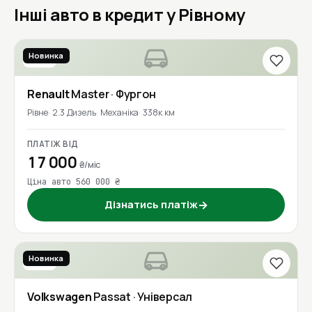
Інші авто в кредит у Рівному
Новинка
2017
Renault
Master
· Фургон
Рівне
2.3 Дизель
Механіка
338к км
ПЛАТІЖ ВІД
17 000
₴/міс
Ціна авто 560 000 ₴
Дізнатись платіж
→
Новинка
2016
Volkswagen
Passat
· Універсал