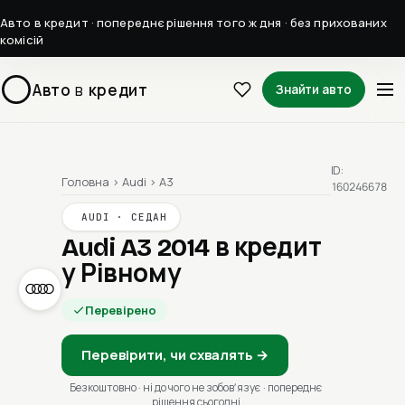
Авто в кредит · попереднє рішення того ж дня · без прихованих
комісій
Авто
в
кредит
Знайти авто
ID:
Головна
›
Audi
›
A3
160246678
AUDI · СЕДАН
Audi A3 2014
в кредит
у Рівному
Перевірено
Перевірити, чи схвалять →
Безкоштовно · ні до чого не зобовʼязує · попереднє
рішення сьогодні