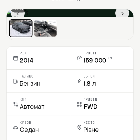
1 / 13
‹
›
Ціна в місяць
РІК
ПРОБІГ
км
2014
159 000
ПАЛИВО
ОБ'ЄМ
Бензин
1.8 л
КПП
ПРИВІД
Автомат
FWD
КУЗОВ
МІСТО
Седан
Рівне