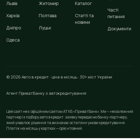
Львів
Житомир
Каталог
Часті
Харків
Полтава
Статті та
питання
новини
Дніпро
Луцьк
Документи
Одеса
© 2026 Авто в кредит · ціна в місяць · 30+ міст України
Агент ПриватБанку з автокредитування
Цей сайт не є офіційним сайтом АТ КБ «ПриватБанк». Ми — незалежний
партнер із підбору авто в кредит: заявку передаємо банку-партнеру,
який ухвалює рішення та визначає остаточні умови кредитування.
Платіж на місяць у картках — орієнтовний.