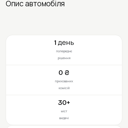
Опис автомобіля
1 день
попереднє
рішення
0 ₴
прихованих
комісій
30+
міст
видачі