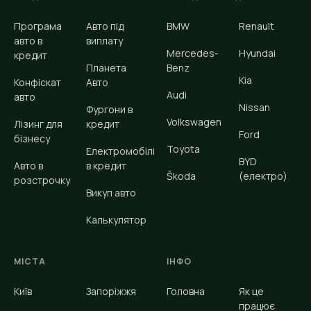
Програма
Авто під
BMW
Renault
авто в
виплату
Mercedes-
Hyundai
кредит
Планета
Benz
Kia
Конфіскат
Авто
Audi
авто
Nissan
Фургони в
Volkswagen
Лізинг для
кредит
Ford
бізнесу
Toyota
Електромобілі
BYD
Авто в
в кредит
Škoda
(електро)
розстрочку
Викуп авто
Калькулятор
МІСТА
ІНФО
Київ
Запоріжжя
Головна
Як це
працює