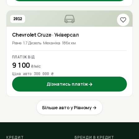
2012
Chevrolet
Cruze
· Універсал
Рівне
1.7 Дизель
Механіка
186к км
ПЛАТІЖ ВІД
9 100
₴/міс
Ціна авто 300 000 ₴
Дізнатись платіж
→
Більше авто у Рівному →
КРЕДИТ
БРЕНДИ В КРЕДИТ