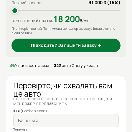
91 000 ₴ (15%)
Перший внесок
18 200
₴/міс
ОРІЄНТОВНИЙ ПЛАТІЖ
Платіж орієнтовний. Точні умови менеджер розрахує індивідуально
після заявки.
Підходить? Залишити заявку →
У наявності зараз —
323
авто Chery у кредит
Перевірте, чи схвалять вам
це авто
БЕЗКОШТОВНО · ПОПЕРЕДНЄ РІШЕННЯ ТОГО Ж ДНЯ ·
МЕНЕДЖЕР ПЕРЕДЗВОНИТЬ
Ім'я
(необов'язково)
Телефон