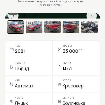
Безкоштовно · ні до чого не зобовʼязує · попереднє
рішення сьогодні
1 / 6
‹
›
Ціна в місяць
РІК
ПРОБІГ
км
2021
33 000
ПАЛИВО
ОБ'ЄМ
Гібрид
1.5 л
КПП
КУЗОВ
Автомат
Кросовер
МІСТО
ОБЛАСТЬ
Луцьк
Волинська