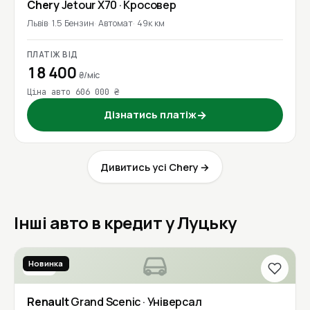
Chery
Jetour X70
· Кросовер
Львів
1.5 Бензин
Автомат
49к км
ПЛАТІЖ ВІД
18 400
₴/міс
Ціна авто 606 000 ₴
Дізнатись платіж
→
Дивитись усі Chery →
Інші авто в кредит у Луцьку
Новинка
2016
Renault
Grand Scenic
· Універсал