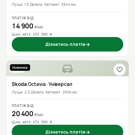
Луцьк
1.5 Дизель
Автомат
264к км
ПЛАТІЖ ВІД
14 900
₴/міс
Ціна авто 493 000 ₴
Дізнатись платіж
→
Новинка
2020
Skoda
Octavia
· Універсал
Луцьк
2.0 Дизель
Автомат
260к км
ПЛАТІЖ ВІД
20 400
₴/міс
Ціна авто 674 000 ₴
Дізнатись платіж
→