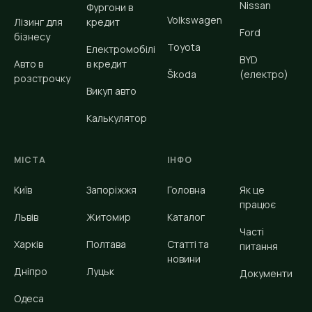
Nissan
Фургони в
Volkswagen
Лізинг для
кредит
Ford
бізнесу
Toyota
Електромобілі
BYD
Авто в
в кредит
Škoda
(електро)
розстрочку
Викуп авто
Калькулятор
МІСТА
ІНФО
Київ
Запоріжжя
Головна
Як це
працює
Львів
Житомир
Каталог
Часті
Харків
Полтава
Статті та
питання
новини
Дніпро
Луцьк
Документи
Одеса