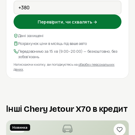
Перевірити, чи схвалять →
Дані захищені
Розрахунок ціни в місяць під ваше авто
Передзвонимо за 15 хв (9:00–20:00) — безкоштовно, без
зобов'язань
Натискаючи кнопку, ви погоджуєтесь на
обробку персональних
даних
.
Інші Chery Jetour X70 в кредит
Новинка
2020