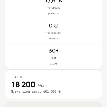
1 день
попереднє
рішення
0 ₴
прихованих
комісій
30+
міст
видачі
ПЛАТІЖ
18 200
₴/міс
Повна ціна авто: 601 000 ₴