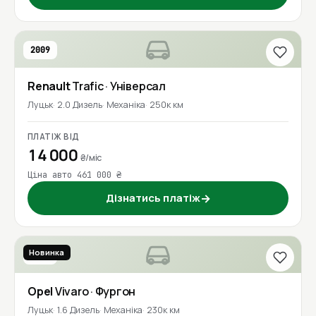
2009
Renault
Trafic
· Універсал
Луцьк
2.0 Дизель
Механіка
250к км
ПЛАТІЖ ВІД
14 000
₴/міс
Ціна авто 461 000 ₴
Дізнатись платіж
→
Новинка
2016
Opel
Vivaro
· Фургон
Луцьк
1.6 Дизель
Механіка
230к км