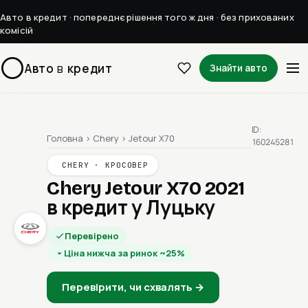
Авто в кредит · попереднє рішення того ж дня · без прихованих
комісій
Авто
в
кредит
Знайти авто
ID:
Головна
›
Chery
›
Jetour X70
160245281
CHERY · КРОСОВЕР
Chery Jetour X70 2021
в кредит у Луцьку
Перевірено
Ціна нижча за ринок ~25%
Перевірити, чи схвалять →