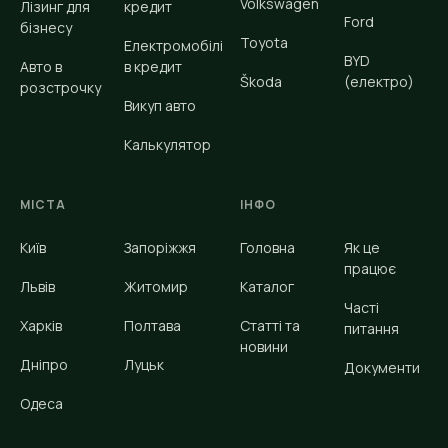
Volkswagen
Лізинг для
кредит
Ford
бізнесу
Toyota
Електромобілі
BYD
Авто в
в кредит
Škoda
(електро)
розстрочку
Викуп авто
Калькулятор
МІСТА
ІНФО
Київ
Запоріжжя
Головна
Як це
працює
Львів
Житомир
Каталог
Часті
Харків
Полтава
Статті та
питання
новини
Дніпро
Луцьк
Документи
Одеса