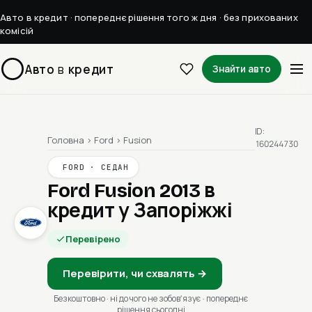
Авто в кредит · попереднє рішення того ж дня · без прихованих
комісій
Авто
в
кредит
Знайти авто
ID:
Головна
›
Ford
›
Fusion
160244730
FORD · СЕДАН
Ford Fusion 2013
в
кредит у Запоріжжі
Перевірено
Перевірити, чи схвалять →
Безкоштовно · ні до чого не зобовʼязує · попереднє
рішення сьогодні