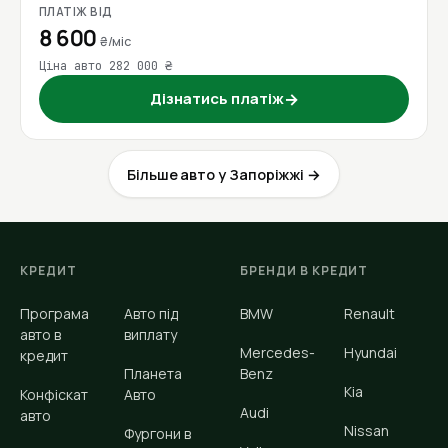
ПЛАТІЖ ВІД
8 600
₴/міс
Ціна авто 282 000 ₴
Дізнатись платіж
→
Більше авто у Запоріжжі →
КРЕДИТ
БРЕНДИ В КРЕДИТ
Програма
Авто під
BMW
Renault
авто в
виплату
Mercedes-
Hyundai
кредит
Планета
Benz
Kia
Конфіскат
Авто
Audi
авто
Nissan
Фургони в