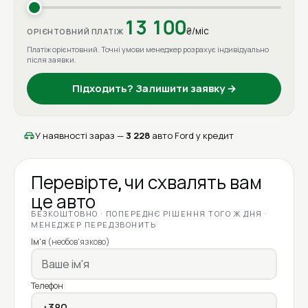
13 100
₴/міс
ОРІЄНТОВНИЙ ПЛАТІЖ
Платіж орієнтовний. Точні умови менеджер розрахує індивідуально
після заявки.
Підходить? Залишити заявку →
У наявності зараз —
3 228
авто Ford у кредит
Перевірте, чи схвалять вам
це авто
БЕЗКОШТОВНО · ПОПЕРЕДНЄ РІШЕННЯ ТОГО Ж ДНЯ ·
МЕНЕДЖЕР ПЕРЕДЗВОНИТЬ
Ім'я
(необов'язково)
Телефон