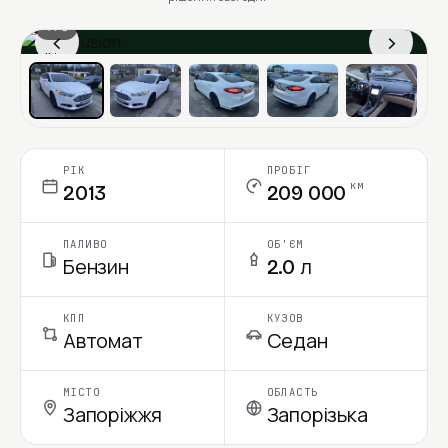
1 / 6
‹
›
Ціна в місяць
РІК
ПРОБІГ
км
2013
209 000
ПАЛИВО
ОБ'ЄМ
Бензин
2.0 л
КПП
КУЗОВ
Автомат
Седан
МІСТО
ОБЛАСТЬ
Запоріжжя
Запорізька