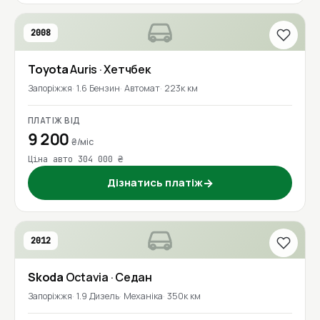
2008
Toyota
Auris
· Хетчбек
Запоріжжя
1.6 Бензин
Автомат
223к км
ПЛАТІЖ ВІД
9 200
₴/міс
Ціна авто 304 000 ₴
Дізнатись платіж
→
2012
Skoda
Octavia
· Седан
Запоріжжя
1.9 Дизель
Механіка
350к км