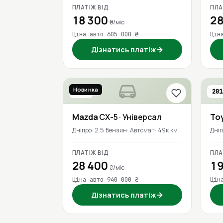
ПЛАТІЖ ВІД
ПЛА
18 300
28
₴/міс
Ціна авто 605 000 ₴
Цін
→
Дізнатись платіж
Новинка
2022
201
Mazda
CX-5
· Універсал
To
Дніпро
2.5 Бензин
Автомат
49к км
Дні
ПЛАТІЖ ВІД
ПЛА
28 400
19
₴/міс
Ціна авто 940 000 ₴
Цін
→
Дізнатись платіж