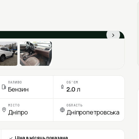
›
ПАЛИВО
ОБ'ЄМ
Бензин
2.0 л
МІСТО
ОБЛАСТЬ
Дніпро
Дніпропетровська
Ціна в місяць показана