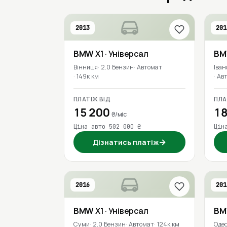
2013
201
BMW
X1
· Універсал
B
Вінниця
2.0 Бензин
Автомат
Іван
149к км
Ав
ПЛАТІЖ ВІД
ПЛА
15 200
18
₴/міс
Ціна авто 502 000 ₴
Цін
→
Дізнатись платіж
2016
201
BMW
X1
· Універсал
B
Суми
2.0 Бензин
Автомат
124к км
Оде