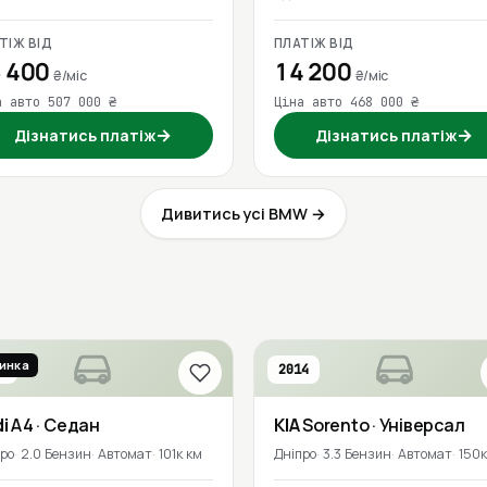
ТІЖ ВІД
ПЛАТІЖ ВІД
 400
14 200
₴/міс
₴/міс
а авто 507 000 ₴
Ціна авто 468 000 ₴
→
→
Дізнатись платіж
Дізнатись платіж
Дивитись усі BMW →
инка
7
2014
i
A4
· Седан
KIA
Sorento
· Універсал
про
2.0 Бензин
Автомат
101к км
Дніпро
3.3 Бензин
Автомат
150к