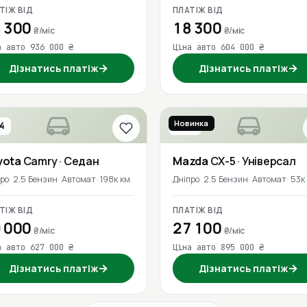
ТІЖ ВІД
ПЛАТІЖ ВІД
 300
18 300
₴/міс
₴/міс
а авто 936 000 ₴
Ціна авто 604 000 ₴
→
→
Дізнатись платіж
Дізнатись платіж
Новинка
4
2023
yota
Camry
· Седан
Mazda
CX-5
· Універсал
про
2.5 Бензин
Автомат
198к км
Дніпро
2.5 Бензин
Автомат
53к
ТІЖ ВІД
ПЛАТІЖ ВІД
 000
27 100
₴/міс
₴/міс
а авто 627 000 ₴
Ціна авто 895 000 ₴
→
→
Дізнатись платіж
Дізнатись платіж