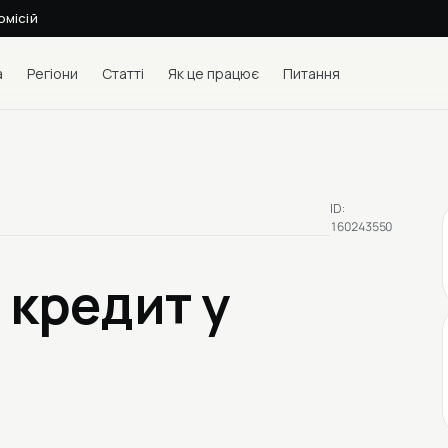
омісій
а
Регіони
Статті
Як це працює
Питання
ID:
160243550
 кредит у