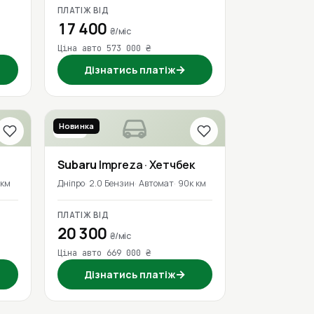
ПЛАТІЖ ВІД
17 400
₴/міс
Ціна авто 573 000 ₴
→
Дізнатись платіж
Новинка
2018
Subaru
Impreza
· Хетчбек
 км
Дніпро
2.0 Бензин
Автомат
90к км
ПЛАТІЖ ВІД
20 300
₴/міс
Ціна авто 669 000 ₴
→
Дізнатись платіж