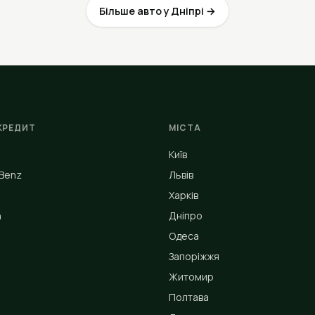
Більше авто у Дніпрі →
КРЕДИТ
МІСТА
Київ
Benz
Львів
Харків
n
Дніпро
Одеса
Запоріжжя
Житомир
Полтава