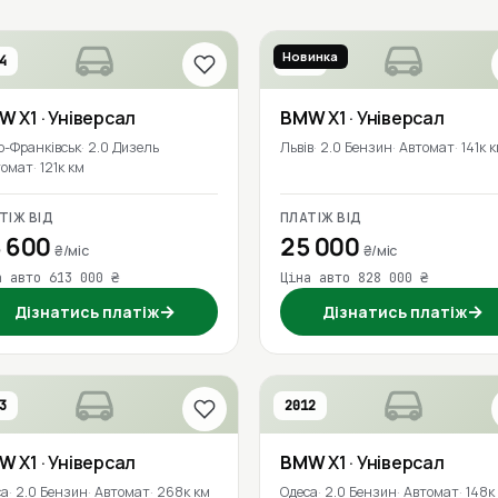
Новинка
4
2017
MW
X1
· Універсал
BMW
X1
· Універсал
о-Франківськ
2.0 Дизель
Львів
2.0 Бензин
Автомат
141к 
томат
121к км
ТІЖ ВІД
ПЛАТІЖ ВІД
 600
25 000
₴/міс
₴/міс
а авто 613 000 ₴
Ціна авто 828 000 ₴
→
→
Дізнатись платіж
Дізнатись платіж
3
2012
MW
X1
· Універсал
BMW
X1
· Універсал
са
2.0 Бензин
Автомат
268к км
Одеса
2.0 Бензин
Автомат
148к