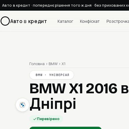
Авто в кредит · попереднє рішення того ж дня · без прихованих к
Авто
в
кредит
Каталог
Конфіскат
Розстрочк
Головна
›
BMW
›
X1
BMW · УНІВЕРСАЛ
BMW X1 2016
в
Дніпрі
Перевірено