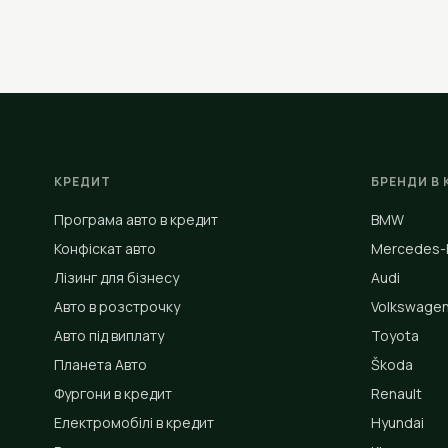
КРЕДИТ
БРЕНДИ В 
Програма авто в кредит
BMW
Конфіскат авто
Mercedes-
Лізинг для бізнесу
Audi
Авто в розстрочку
Volkswage
Авто під виплату
Toyota
Планета Авто
Škoda
Фургони в кредит
Renault
Електромобілі в кредит
Hyundai