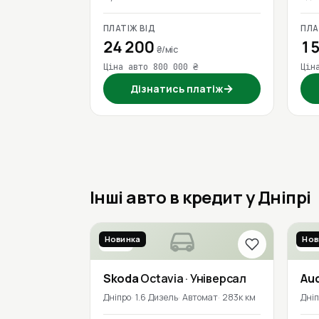
ПЛАТІЖ ВІД
ПЛА
24 200
15
₴/міс
Ціна авто 800 000 ₴
Цін
→
Дізнатись платіж
Інші авто в кредит у Дніпрі
Новинка
Нов
2018
201
Skoda
Octavia
· Універсал
Aud
Дніпро
1.6 Дизель
Автомат
283к км
Дні