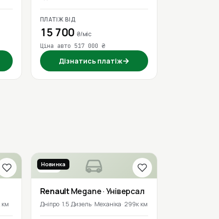
ПЛАТІЖ ВІД
15 700
₴/міс
Ціна авто 517 000 ₴
→
Дізнатись платіж
Новинка
2017
Renault
Megane
· Універсал
 км
Дніпро
1.5 Дизель
Механіка
299к км