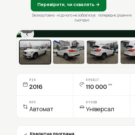
Перевірити, чи схвалять →
Безкоштовно · ні до чого не зобовʼязує · попереднє рішення
сьогодні
1 / 6
‹
Ціна в місяць
РІК
ПРОБІГ
км
2016
110 000
КПП
КУЗОВ
Автомат
Універсал
Кредитна програма