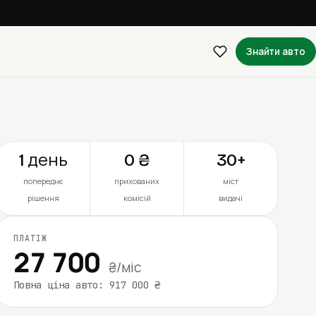
Знайти авто
1 день
0 ₴
30+
попереднє
прихованих
міст
рішення
комісій
видачі
ПЛАТІЖ
27 700
₴/міс
Повна ціна авто: 917 000 ₴