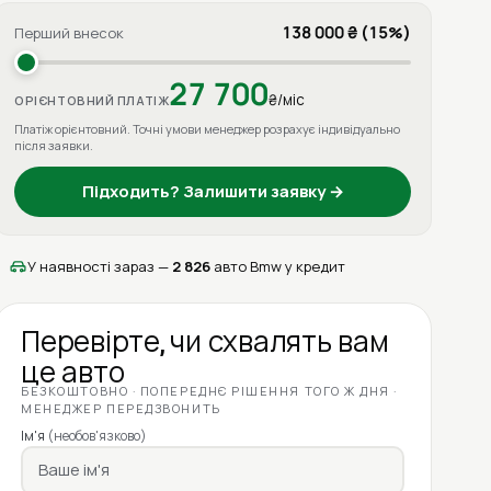
138 000 ₴ (15%)
Перший внесок
27 700
₴/міс
ОРІЄНТОВНИЙ ПЛАТІЖ
Платіж орієнтовний. Точні умови менеджер розрахує індивідуально
після заявки.
Підходить? Залишити заявку →
У наявності зараз —
2 826
авто Bmw у кредит
Перевірте, чи схвалять вам
це авто
БЕЗКОШТОВНО · ПОПЕРЕДНЄ РІШЕННЯ ТОГО Ж ДНЯ ·
МЕНЕДЖЕР ПЕРЕДЗВОНИТЬ
Ім'я
(необов'язково)