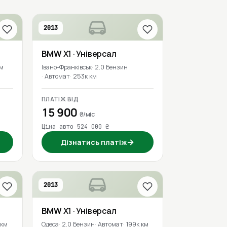
2013
BMW
X1
· Універсал
км
Івано-Франківськ
2.0 Бензин
Автомат
253к км
ПЛАТІЖ ВІД
15 900
₴/міс
Ціна авто 524 000 ₴
→
Дізнатись платіж
2013
BMW
X1
· Універсал
 км
Одеса
2.0 Бензин
Автомат
199к км