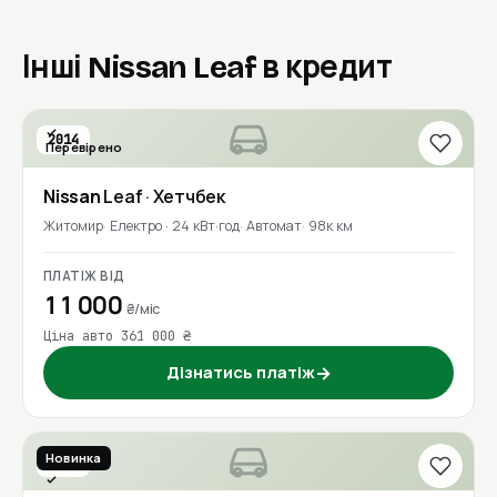
Інші Nissan Leaf в кредит
2014
Перевірено
Nissan
Leaf
· Хетчбек
Житомир
Електро · 24 кВт·год
Автомат
98к км
ПЛАТІЖ ВІД
11 000
₴/міс
Ціна авто 361 000 ₴
Дізнатись платіж
→
Новинка
2018
Перевірено