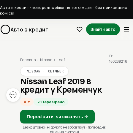
Авто в кредит · попереднє рішення того ж дня · без прихованих
комісій
Авто
в
кредит
Знайти авто
ID:
Головна
›
Nissan
›
Leaf
160239216
NISSAN · ХЕТЧБЕК
Nissan Leaf 2019
в
кредит у Кременчук
Хіт
Перевірено
Перевірити, чи схвалять →
Безкоштовно · ні до чого не зобовʼязує · попереднє
рішення сьогодні