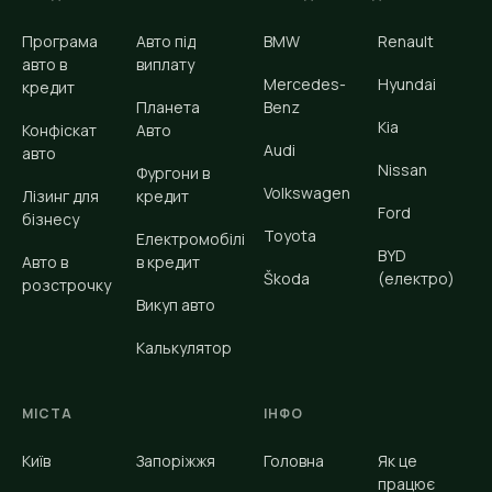
Програма
Авто під
BMW
Renault
авто в
виплату
Mercedes-
Hyundai
кредит
Планета
Benz
Kia
Конфіскат
Авто
Audi
авто
Nissan
Фургони в
Volkswagen
Лізинг для
кредит
Ford
бізнесу
Toyota
Електромобілі
BYD
Авто в
в кредит
Škoda
(електро)
розстрочку
Викуп авто
Калькулятор
МІСТА
ІНФО
Київ
Запоріжжя
Головна
Як це
працює