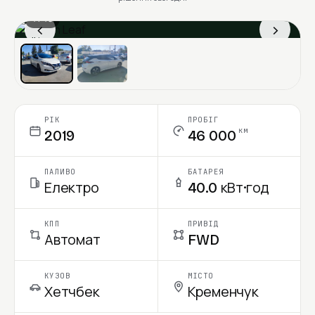
1 / 13
‹
›
Ціна в місяць
РІК
ПРОБІГ
км
2019
46 000
ПАЛИВО
БАТАРЕЯ
Електро
40.0 кВт·год
КПП
ПРИВІД
Автомат
FWD
КУЗОВ
МІСТО
Хетчбек
Кременчук