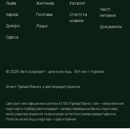
Львів
Житомир
Каталог
Часті
Харків
Полтава
Статті та
питання
новини
Дніпро
Луцьк
Документи
Одеса
© 2026 Авто в кредит · ціна в місяць · 30+ міст України
Агент ПриватБанку з автокредитування
Цей сайт не є офіційним сайтом АТ КБ «ПриватБанк». Ми — незалежний
партнер із підбору авто в кредит: заявку передаємо банку-партнеру,
який ухвалює рішення та визначає остаточні умови кредитування.
Платіж на місяць у картках — орієнтовний.