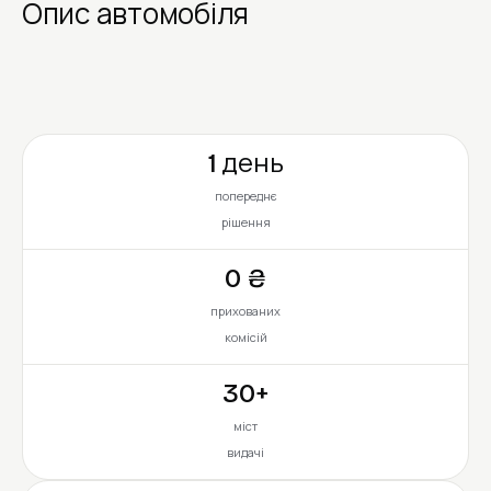
Опис автомобіля
1 день
попереднє
рішення
0 ₴
прихованих
комісій
30+
міст
видачі