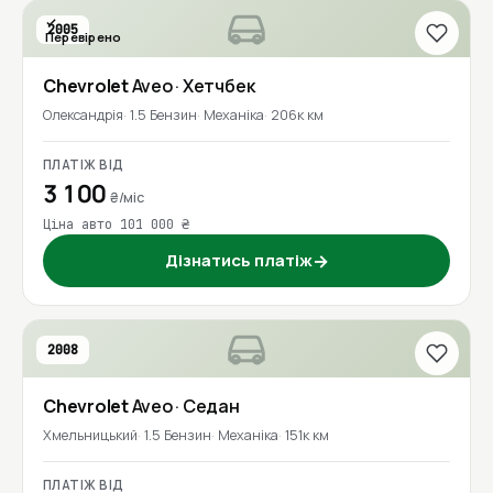
2005
Перевірено
Chevrolet
Aveo
· Хетчбек
Олександрія
1.5 Бензин
Механіка
206к км
ПЛАТІЖ ВІД
3 100
₴/міс
Ціна авто 101 000 ₴
Дізнатись платіж
→
2008
Chevrolet
Aveo
· Седан
Хмельницький
1.5 Бензин
Механіка
151к км
ПЛАТІЖ ВІД