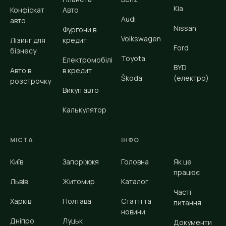
Kia
Конфіскат
Авто
Audi
авто
Nissan
Фургони в
Volkswagen
Лізинг для
кредит
Ford
бізнесу
Toyota
Електромобілі
BYD
Авто в
в кредит
Škoda
(електро)
розстрочку
Викуп авто
Калькулятор
МІСТА
ІНФО
Київ
Запоріжжя
Головна
Як це
працює
Львів
Житомир
Каталог
Часті
Харків
Полтава
Статті та
питання
новини
Дніпро
Луцьк
Документи