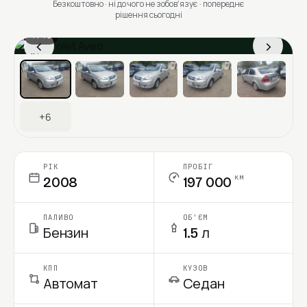
Безкоштовно · ні до чого не зобовʼязує · попереднє
рішення сьогодні
1 / 13
‹
›
Ціна в місяць
+6
РІК
ПРОБІГ
км
2008
197 000
ПАЛИВО
ОБ'ЄМ
Бензин
1.5 л
КПП
КУЗОВ
Автомат
Седан