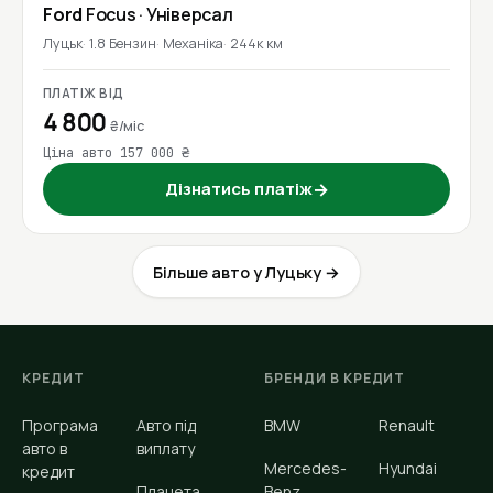
Ford
Focus
· Універсал
Луцьк
1.8 Бензин
Механіка
244к км
ПЛАТІЖ ВІД
4 800
₴/міс
Ціна авто 157 000 ₴
Дізнатись платіж
→
Більше авто у Луцьку →
КРЕДИТ
БРЕНДИ В КРЕДИТ
Програма
Авто під
BMW
Renault
авто в
виплату
Mercedes-
Hyundai
кредит
Планета
Benz