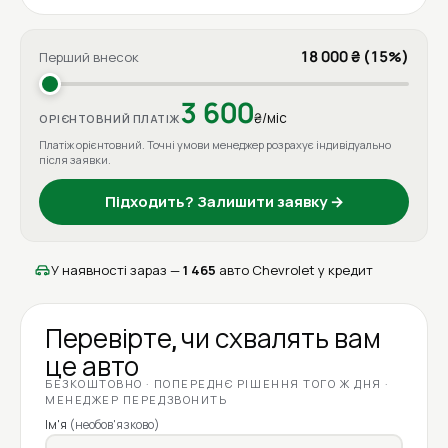
18 000 ₴ (15%)
Перший внесок
3 600
₴/міс
ОРІЄНТОВНИЙ ПЛАТІЖ
Платіж орієнтовний. Точні умови менеджер розрахує індивідуально
після заявки.
Підходить? Залишити заявку →
У наявності зараз —
1 465
авто Chevrolet у кредит
Перевірте, чи схвалять вам
це авто
БЕЗКОШТОВНО · ПОПЕРЕДНЄ РІШЕННЯ ТОГО Ж ДНЯ ·
МЕНЕДЖЕР ПЕРЕДЗВОНИТЬ
Ім'я
(необов'язково)