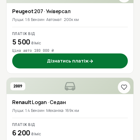
Peugeot
207
· Універсал
Луцьк
1.6 Бензин
Автомат
200к км
ПЛАТІЖ ВІД
5 500
₴/міс
Ціна авто 180 000 ₴
Дізнатись платіж
→
2009
Renault
Logan
· Седан
Луцьк
1.4 Бензин
Механіка
169к км
ПЛАТІЖ ВІД
6 200
₴/міс