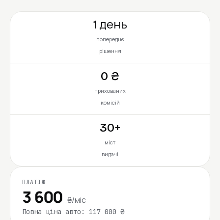
1 день
попереднє
рішення
0 ₴
прихованих
комісій
30+
міст
видачі
ПЛАТІЖ
3 600
₴/міс
Повна ціна авто: 117 000 ₴