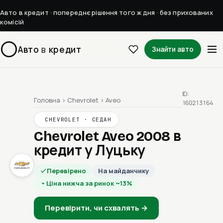
Авто в кредит · попереднє рішення того ж дня · без прихованих
комісій
Авто
в
кредит
Знайти авто
ID:
Головна
›
Chevrolet
›
Aveo
160213164
CHEVROLET · СЕДАН
Chevrolet Aveo 2008
в
кредит у Луцьку
Перевірено
На майданчику
Ціна нижча за ринок ~13%
Перевірити, чи схвалять →