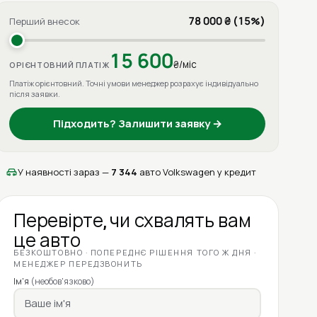
78 000 ₴ (15%)
Перший внесок
15 600
₴/міс
ОРІЄНТОВНИЙ ПЛАТІЖ
Платіж орієнтовний. Точні умови менеджер розрахує індивідуально
після заявки.
Підходить? Залишити заявку →
У наявності зараз —
7 344
авто Volkswagen у кредит
Перевірте, чи схвалять вам
це авто
БЕЗКОШТОВНО · ПОПЕРЕДНЄ РІШЕННЯ ТОГО Ж ДНЯ ·
МЕНЕДЖЕР ПЕРЕДЗВОНИТЬ
Ім'я
(необов'язково)