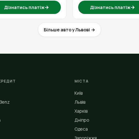
→
→
Дізнатись платіж
Дізнатись платіж
Більше авто у Львові →
КРЕДИТ
МІСТА
Київ
Benz
Львів
Харків
n
Дніпро
Одеса
Запоріжжя