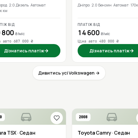
ород
2.0 Дизель
Автомат
Дніпро
2.0 Бензин
Автомат
170к
к км
ТІЖ ВІД
ПЛАТІЖ ВІД
 800
14 600
₴/міс
₴/міс
а авто 687 000 ₴
Ціна авто 480 000 ₴
→
→
Дізнатись платіж
Дізнатись платіж
Дивитись усі Volkswagen →
0
2008
ura
TSX
· Седан
Toyota
Camry
· Седан