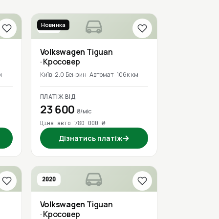
Новинка
2017
Volkswagen
Tiguan
· Кросовер
м
Київ
2.0 Бензин
Автомат
106к км
ПЛАТІЖ ВІД
23 600
₴/міс
Ціна авто 780 000 ₴
→
Дізнатись платіж
2020
Volkswagen
Tiguan
· Кросовер