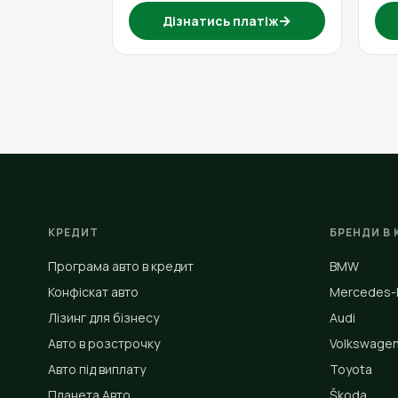
→
Дізнатись платіж
КРЕДИТ
БРЕНДИ В 
Програма авто в кредит
BMW
Конфіскат авто
Mercedes-
Лізинг для бізнесу
Audi
Авто в розстрочку
Volkswage
Авто під виплату
Toyota
Планета Авто
Škoda