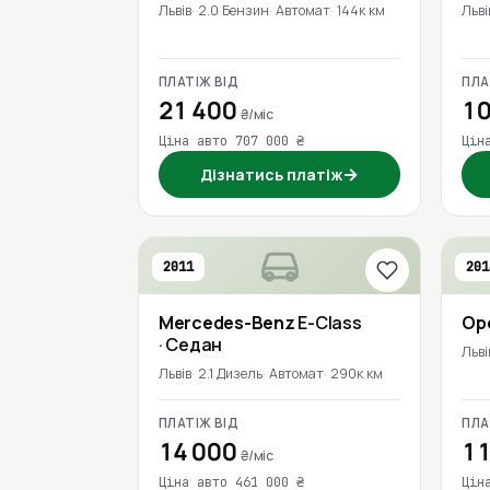
Львів
2.0 Бензин
Автомат
144к км
Льві
ПЛАТІЖ ВІД
ПЛА
21 400
10
₴/міс
Ціна авто 707 000 ₴
Цін
→
Дізнатись платіж
2011
201
Mercedes-Benz
E-Class
Op
· Седан
Льві
Львів
2.1 Дизель
Автомат
290к км
ПЛАТІЖ ВІД
ПЛА
14 000
11
₴/міс
Ціна авто 461 000 ₴
Цін