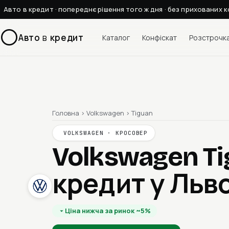
Авто в кредит · попереднє рішення того ж дня · без прихованих к
Авто
в
кредит
Каталог
Конфіскат
Розстрочк
Головна
›
Volkswagen
›
Tiguan
VOLKSWAGEN · КРОСОВЕР
Volkswagen Ti
кредит у Льво
Ціна нижча за ринок ~5%