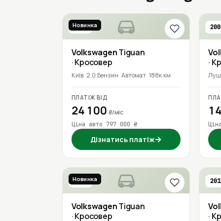
Новинка
2018
200
Volkswagen
Tiguan
Vo
· Кросовер
· К
Київ
2.0 Бензин
Автомат
188к км
Луц
ПЛАТІЖ ВІД
ПЛА
24 100
14
₴/міс
Ціна авто 797 000 ₴
Цін
→
Дізнатись платіж
Новинка
2016
201
Volkswagen
Tiguan
Vo
· Кросовер
· К