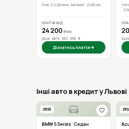
Київ
2.0 Дизель
Автомат
248к км
Ужг
219
ПЛАТІЖ ВІД
ПЛА
24 200
20
₴/міс
Ціна авто 801 000 ₴
Цін
→
Дізнатись платіж
Інші авто в кредит у Львові
2015
201
BMW
5 Series
· Седан
Ac