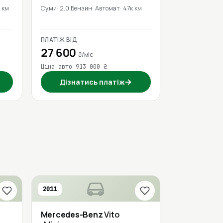
 км
Суми
2.0 Бензин
Автомат
47к км
ПЛАТІЖ ВІД
27 600
₴/міс
Ціна авто 913 000 ₴
→
Дізнатись платіж
2011
Mercedes-Benz
Vito