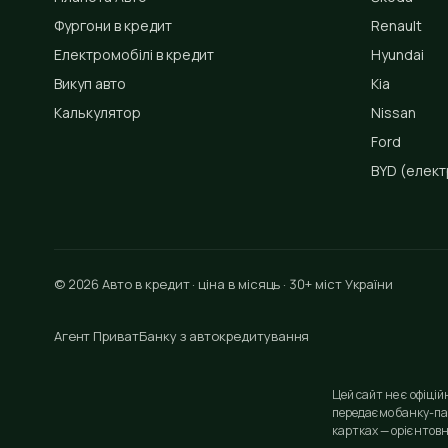
Фургони в кредит
Renault
Електромобілі в кредит
Hyundai
Викуп авто
Kia
Калькулятор
Nissan
Ford
BYD
(елект
© 2026 Авто в кредит · ціна в місяць · 30+ міст України
Агент ПриватБанку з автокредитування
Цей сайт не є офіці
передаємо банку-па
картках — орієнтовн