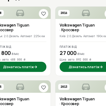
8
2016
lkswagen
Tiguan
Volkswagen
Tiguan
росовер
· Кросовер
ьк
2.0 Дизель
Автомат
225к км
Київ
2.0 Дизель
Автомат
190к к
ТІЖ ВІД
ПЛАТІЖ ВІД
 800
27 000
₴/міс
₴/міс
а авто 488 000 ₴
Ціна авто 892 000 ₴
→
→
Дізнатись платіж
Дізнатись платіж
5
2013
lkswagen
Tiguan
Volkswagen
Tiguan
росовер
· Кросовер