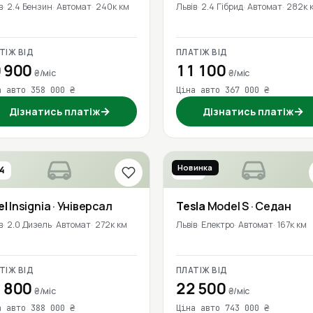
в
2.4 Бензин
Автомат
240к км
Львів
2.4 Гібрид
Автомат
282к 
ТІЖ ВІД
ПЛАТІЖ ВІД
 900
11 100
₴/міс
₴/міс
а авто 358 000 ₴
Ціна авто 367 000 ₴
→
→
Дізнатись платіж
Дізнатись платіж
Новинка
4
2016
el
Insignia
· Універсал
Tesla
Model S
· Седан
в
2.0 Дизель
Автомат
272к км
Львів
Електро
Автомат
167к км
ТІЖ ВІД
ПЛАТІЖ ВІД
 800
22 500
₴/міс
₴/міс
а авто 388 000 ₴
Ціна авто 743 000 ₴