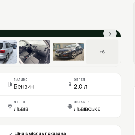
›
+6
ПАЛИВО
ОБ'ЄМ
Бензин
2.0 л
МІСТО
ОБЛАСТЬ
Львів
Львівська
Ціна в місяць показана