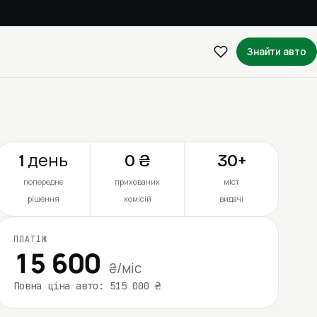
Знайти авто
1 день
0 ₴
30+
попереднє
прихованих
міст
рішення
комісій
видачі
ПЛАТІЖ
15 600
₴/міс
Повна ціна авто: 515 000 ₴