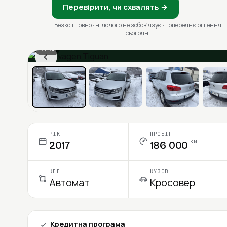
Перевірити, чи схвалять →
Безкоштовно · ні до чого не зобовʼязує · попереднє рішення
сьогодні
1 / 13
‹
Ціна в місяць
РІК
ПРОБІГ
км
2017
186 000
КПП
КУЗОВ
Автомат
Кросовер
Кредитна програма