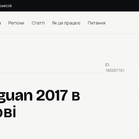
омісій
а
Регіони
Статті
Як це працює
Питання
ID:
160207161
guan 2017
в
ві