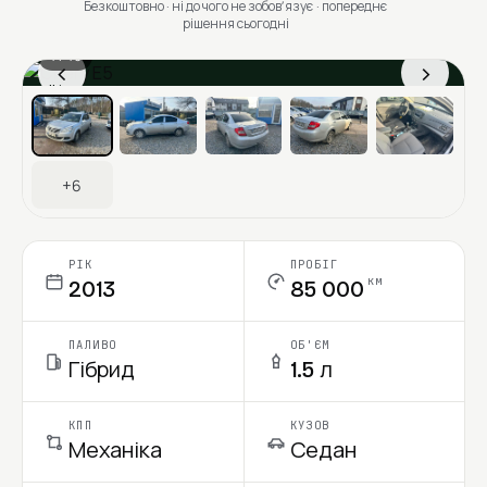
Безкоштовно · ні до чого не зобовʼязує · попереднє
рішення сьогодні
1 / 13
‹
›
Ціна в місяць
+6
РІК
ПРОБІГ
км
2013
85 000
ПАЛИВО
ОБ'ЄМ
Гібрид
1.5 л
КПП
КУЗОВ
Механіка
Седан