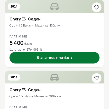
2014
Chery
E5
· Седан
Суми
1.5 Бензин
Механіка
170к км
ПЛАТІЖ ВІД
5 400
₴/міс
Ціна авто 176 000 ₴
Дізнатись платіж
→
2014
Chery
E5
· Седан
Одеса
1.5 Гібрид
Механіка
206к км
ПЛАТІЖ ВІД