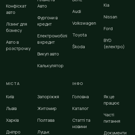
Kia
Конфіскат
Авто
Audi
авто
Nissan
Фургони в
Volkswagen
Лізинг для
кредит
Ford
бізнесу
Toyota
Електромобілі
BYD
Авто в
в кредит
Škoda
(електро)
розстрочку
Викуп авто
Калькулятор
МІСТА
ІНФО
Київ
Запоріжжя
Головна
Як це
працює
Львів
Житомир
Каталог
Часті
Харків
Полтава
Статті та
питання
новини
Дніпро
Луцьк
Документи