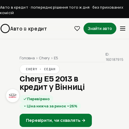
Авто в кредит · попереднє рішення того ж дня · без прихованих
комісій
Авто
в
кредит
Знайти авто
ID:
Головна
›
Chery
›
E5
160187915
CHERY · СЕДАН
Chery E5 2013
в
кредит у Вінниці
Перевірено
Ціна нижча за ринок ~26%
Перевірити, чи схвалять →