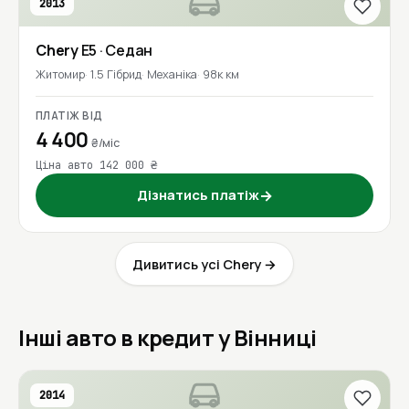
2013
Chery
E5
· Седан
Житомир
1.5 Гібрид
Механіка
98к км
ПЛАТІЖ ВІД
4 400
₴/міс
Ціна авто 142 000 ₴
Дізнатись платіж
→
Дивитись усі Chery →
Інші авто в кредит у Вінниці
2014