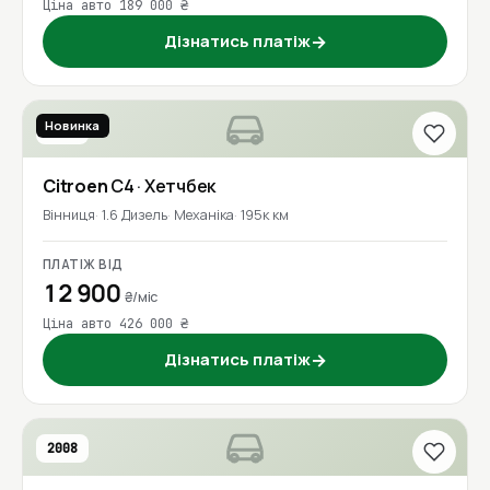
Ціна авто 189 000 ₴
Дізнатись платіж
→
Новинка
2017
Citroen
C4
· Хетчбек
Вінниця
1.6 Дизель
Механіка
195к км
ПЛАТІЖ ВІД
12 900
₴/міс
Ціна авто 426 000 ₴
Дізнатись платіж
→
2008