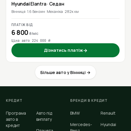
Hyundai
Elantra
· Седан
Вінниця
1.6 Бензин
Механіка
282к км
ПЛАТІЖ ВІД
6 800
₴/міс
Ціна авто 224 000 ₴
Дізнатись платіж
→
Більше авто у Вінниці →
КРЕДИТ
БРЕНДИ В КРЕДИТ
Програма
Авто під
BMW
Renault
авто в
виплату
Mercedes-
Hyundai
кредит
Планета
Benz