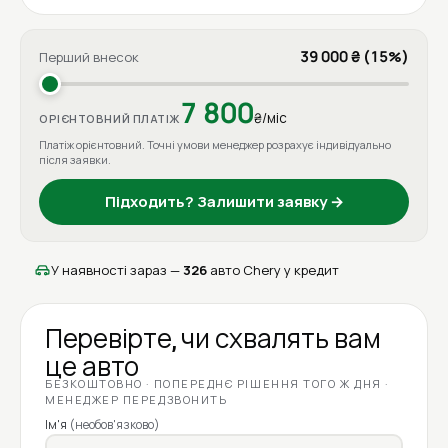
39 000 ₴ (15%)
Перший внесок
7 800
₴/міс
ОРІЄНТОВНИЙ ПЛАТІЖ
Платіж орієнтовний. Точні умови менеджер розрахує індивідуально
після заявки.
Підходить? Залишити заявку →
У наявності зараз —
326
авто Chery у кредит
Перевірте, чи схвалять вам
це авто
БЕЗКОШТОВНО · ПОПЕРЕДНЄ РІШЕННЯ ТОГО Ж ДНЯ ·
МЕНЕДЖЕР ПЕРЕДЗВОНИТЬ
Ім'я
(необов'язково)