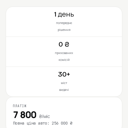
1 день
попереднє
рішення
0 ₴
прихованих
комісій
30+
міст
видачі
ПЛАТІЖ
7 800
₴/міс
Повна ціна авто: 256 000 ₴