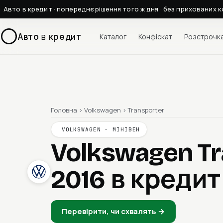
Авто в кредит · попереднє рішення того ж дня · без прихованих к
Авто
в
кредит
Каталог
Конфіскат
Розстрочк
Головна
›
Volkswagen
›
Transporter
VOLKSWAGEN · МІНІВЕН
Volkswagen Tr
2016
в кредит
Перевірити, чи схвалять →