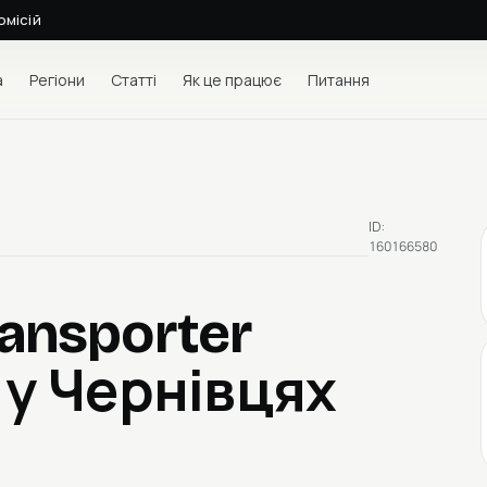
омісій
а
Регіони
Статті
Як це працює
Питання
ID:
160166580
ansporter
 у Чернівцях