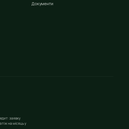
Документи
едит: заявку
тіж на місяць у