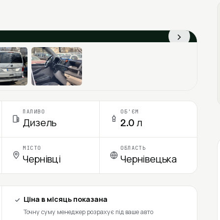
›
ПАЛИВО
ОБ'ЄМ
Дизель
2.0 л
МІСТО
ОБЛАСТЬ
Чернівці
Чернівецька
Ціна в місяць показана
Точну суму менеджер розрахує під ваше авто