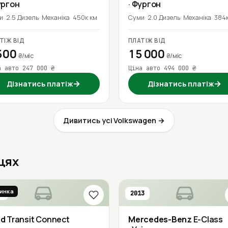
ургон
· Фургон
и
2.5 Дизель
Механіка
450к км
Суми
2.0 Дизель
Механіка
384к
ТІЖ ВІД
ПЛАТІЖ ВІД
500
15 000
₴/міс
₴/міс
а авто 247 000 ₴
Ціна авто 494 000 ₴
→
→
Дізнатись платіж
Дізнатись платіж
Дивитись усі Volkswagen →
вцях
инка
9
2013
rd
Transit Connect
Mercedes-Benz
E-Class