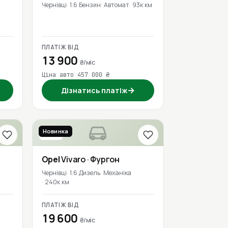
Чернівці
1.6 Бензин
Автомат
93к км
ПЛАТІЖ ВІД
13 900
₴/міс
Ціна авто 457 000 ₴
→
Дізнатись платіж
Новинка
2018
Opel
Vivaro
· Фургон
Чернівці
1.6 Дизель
Механіка
240к км
ПЛАТІЖ ВІД
19 600
₴/міс