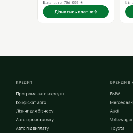
Ціна авто 706 000 ₴
Цін
→
Дізнатись платіж
КРЕДИТ
БРЕНДИ В 
Програма авто в кредит
BMW
Конфіскат авто
Mercedes-
Лізинг для бізнесу
Audi
Авто в розстрочку
Volkswage
Авто під виплату
Toyota