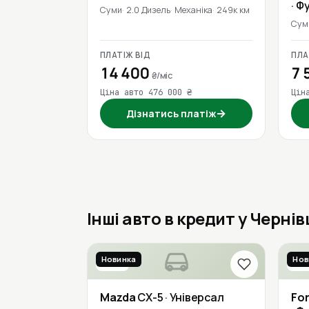
· Ф
Суми
2.0 Дизель
Механіка
249к км
Сум
ПЛАТІЖ ВІД
ПЛА
14 400
7 
₴/міс
Ціна авто 476 000 ₴
Цін
→
Дізнатись платіж
Інші авто в кредит у Черні
Новинка
Нов
2019
201
Mazda
CX-5
· Універсал
Fo