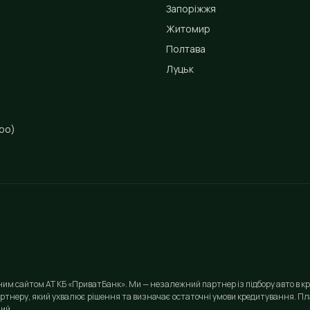
Запоріжжя
Житомир
Полтава
Луцьк
ро)
йним сайтом АТ КБ «ПриватБанк». Ми — незалежний партнер із підбору авто в кр
ртнеру, який ухвалює рішення та визначає остаточні умови кредитування. Пла
ий.