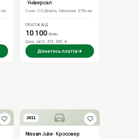
· Універсал
 км
Суми
2.5 Дизель
Механіка
278к км
ПЛАТІЖ ВІД
10 100
₴/міс
Ціна авто 332 000 ₴
→
Дізнатись платіж
2011
Nissan
Juke
· Кросовер