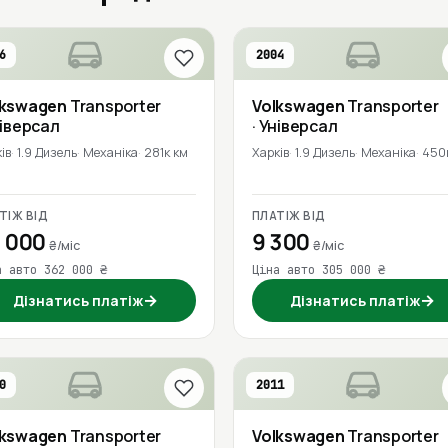
6
2004
lkswagen
Transporter
Volkswagen
Transporter
ніверсал
· Універсал
ів
1.9 Дизель
Механіка
281к км
Харків
1.9 Дизель
Механіка
450
ТІЖ ВІД
ПЛАТІЖ ВІД
 000
9 300
₴/міс
₴/міс
а авто 362 000 ₴
Ціна авто 305 000 ₴
→
→
Дізнатись платіж
Дізнатись платіж
0
2011
lkswagen
Transporter
Volkswagen
Transporter