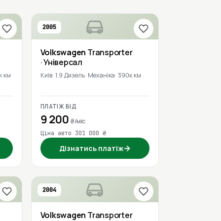
2005
Volkswagen
Transporter
· Універсал
к км
Київ
1.9 Дизель
Механіка
390к км
ПЛАТІЖ ВІД
9 200
₴/міс
Ціна авто 301 000 ₴
→
Дізнатись платіж
2004
Volkswagen
Transporter