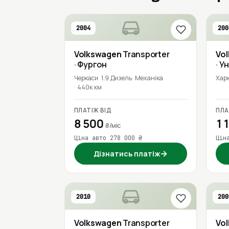
2004
200
Volkswagen
Transporter
Vo
· Фургон
· У
Черкаси
1.9 Дизель
Механіка
Харк
440к км
ПЛАТІЖ ВІД
ПЛА
8 500
11
₴/міс
Ціна авто 278 000 ₴
Цін
→
Дізнатись платіж
2010
200
Volkswagen
Transporter
Vo