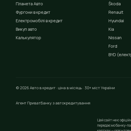
Планета Авто
Škoda
Фургони в кредит
Renault
Електромобілі в кредит
Hyundai
Викуп авто
Kia
Калькулятор
Nissan
Ford
BYD
(елект
© 2026 Авто в кредит · ціна в місяць · 30+ міст України
Агент ПриватБанку з автокредитування
Цей сайт не є офіці
передаємо банку-па
картках — орієнтовн