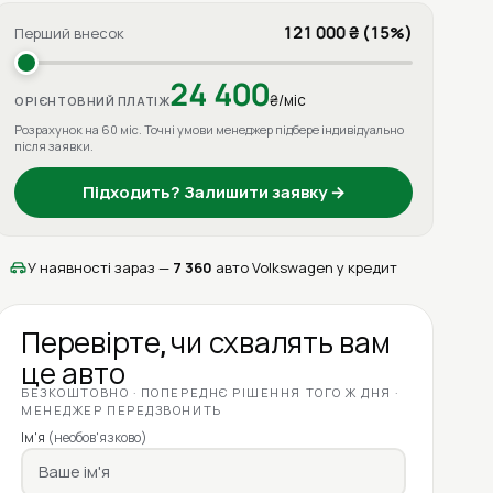
121 000 ₴ (15%)
Перший внесок
24 400
₴/міс
ОРІЄНТОВНИЙ ПЛАТІЖ
Розрахунок на 60 міс. Точні умови менеджер підбере індивідуально
після заявки.
Підходить? Залишити заявку →
У наявності зараз —
7 360
авто Volkswagen у кредит
Перевірте, чи схвалять вам
це авто
БЕЗКОШТОВНО · ПОПЕРЕДНЄ РІШЕННЯ ТОГО Ж ДНЯ ·
МЕНЕДЖЕР ПЕРЕДЗВОНИТЬ
Ім'я
(необов'язково)