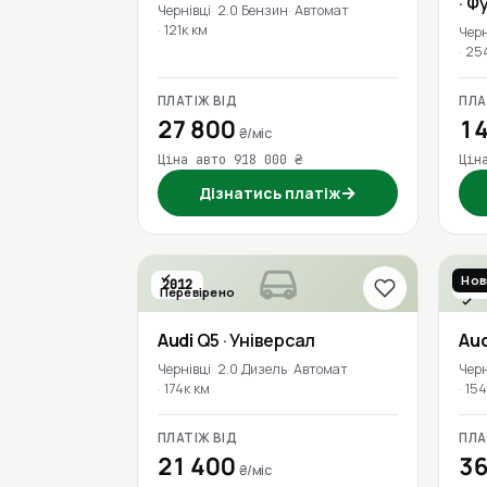
· Ф
Чернівці
2.0 Бензин
Автомат
121к км
Черн
25
ПЛАТІЖ ВІД
ПЛА
27 800
14
₴/міс
Ціна авто 918 000 ₴
Цін
→
Дізнатись платіж
Нов
2012
201
Перевірено
Пер
Audi
Q5
· Універсал
Aud
Чернівці
2.0 Дизель
Автомат
Черн
174к км
154
ПЛАТІЖ ВІД
ПЛА
21 400
36
₴/міс