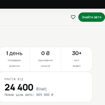
Знайти авто
1 день
0 ₴
30+
попереднє
прихованих
міст
рішення
комісій
видачі
ПЛАТІЖ ВІД
24 400
₴/міс
Повна ціна авто: 805 000 ₴