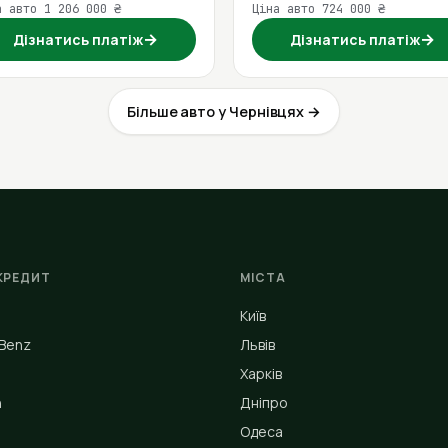
а авто 1 206 000 ₴
Ціна авто 724 000 ₴
→
→
Дізнатись платіж
Дізнатись платіж
Більше авто у Чернівцях →
КРЕДИТ
МІСТА
Київ
Benz
Львів
Харків
n
Дніпро
Одеса