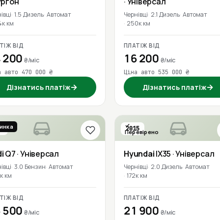
ургон
· Універсал
івці
1.5 Дизель
Автомат
Чернівці
2.1 Дизель
Автомат
4к км
250к км
ТІЖ ВІД
ПЛАТІЖ ВІД
 200
16 200
₴/міс
₴/міс
а авто 470 000 ₴
Ціна авто 535 000 ₴
→
→
Дізнатись платіж
Дізнатись платіж
инка
7
2015
Перевірено
евірено
i
Q7
· Універсал
Hyundai
IX35
· Універсал
івці
3.0 Бензин
Автомат
Чернівці
2.0 Дизель
Автомат
к км
172к км
ТІЖ ВІД
ПЛАТІЖ ВІД
 500
21 900
₴/міс
₴/міс