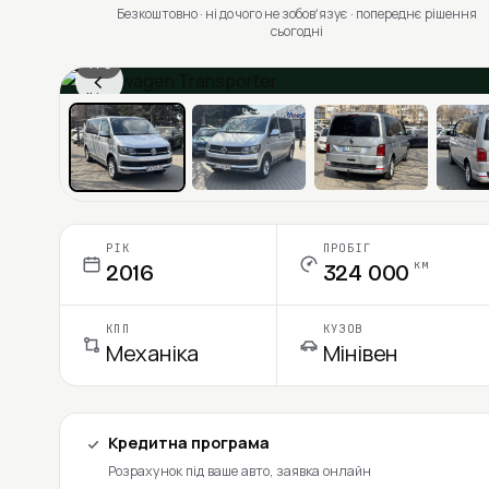
Безкоштовно · ні до чого не зобовʼязує · попереднє рішення
сьогодні
1 / 6
‹
Ціна в місяць
РІК
ПРОБІГ
км
2016
324 000
КПП
КУЗОВ
Механіка
Мінівен
Кредитна програма
Розрахунок під ваше авто, заявка онлайн