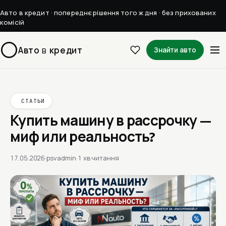
Авто в кредит · попереднє рішення того ж дня · без прихованих
комісій
Авто
в
кредит
Знайти авто
СТАТЬИ
Купить машину в рассрочку —
миф или реальность?
17.05.2026
·
psvadmin
·
1 хв читання