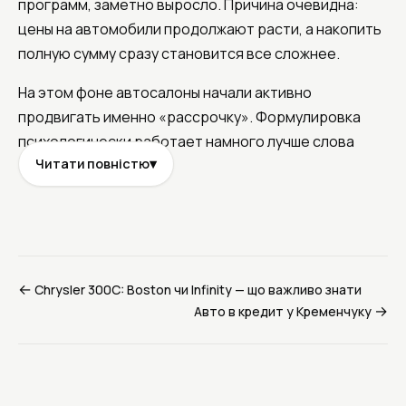
программ, заметно выросло. Причина очевидна:
цены на автомобили продолжают расти, а накопить
полную сумму сразу становится все сложнее.
На этом фоне автосалоны начали активно
продвигать именно «рассрочку». Формулировка
психологически работает намного лучше слова
Читати повністю
▾
«кредит». Для многих украинцев кредит
ассоциируется с высокими процентами,
банковскими проверками и переплатой, тогда как
рассрочка воспринимается как более честный и
простой способ покупки. Однако если внимательно
изучить большинство предложений на рынке,
←
Chrysler 300C: Boston чи Infinity — що важливо знати
→
становится понятно: в реальности граница между
Авто в кредит у Кременчуку
рассрочкой и автокредитом часто практически
исчезает. Например, в Одессе автосалон NNauto
предлагает
купить машину в рассрочку
, но, если