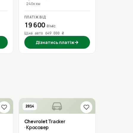
240к км
ПЛАТІЖ ВІД
19 600
₴/міс
Ціна авто 649 000 ₴
→
Дізнатись платіж
2014
Chevrolet
Tracker
· Кросовер