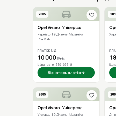
2005
201
Opel
Vivaro
· Універсал
Op
Чернівці
1.9 Дизель
Механіка
Харк
241к км
ПЛАТІЖ ВІД
ПЛА
10 000
18
₴/міс
Ціна авто 330 000 ₴
Цін
→
Дізнатись платіж
2005
200
Opel
Vivaro
· Універсал
Op
Ужгород
1.9 Дизель
Механіка
Дні