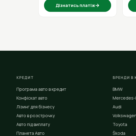
→
Дізнатись платіж
КРЕДИТ
БРЕНДИ В 
Програма авто в кредит
BMW
Конфіскат авто
Mercedes-
Лізинг для бізнесу
Audi
Авто в розстрочку
Volkswage
Авто під виплату
Toyota
Планета Авто
Škoda