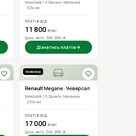
Миколаїв
1.4 Бензин
Механіка
103к км
ПЛАТІЖ ВІД
11 800
₴/міс
Ціна авто 388 000 ₴
→
Дізнатись платіж
Новинка
2019
Renault
Megane
· Універсал
Миколаїв
1.5 Дизель
Механіка
230к км
ПЛАТІЖ ВІД
17 000
₴/міс
Ціна авто 560 000 ₴