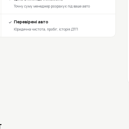
Точну суму менеджер розрахує під ваше авто
Перевірені авто
Юридична чистота, пробіг, історія ДТП
т