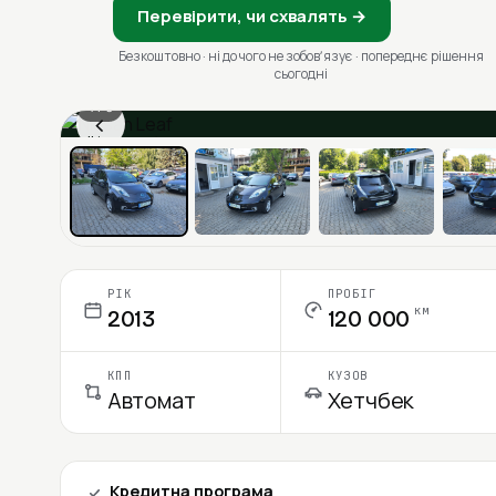
Перевірити, чи схвалять →
Безкоштовно · ні до чого не зобовʼязує · попереднє рішення
сьогодні
1 / 6
‹
Ціна в місяць
РІК
ПРОБІГ
км
2013
120 000
КПП
КУЗОВ
Автомат
Хетчбек
Кредитна програма