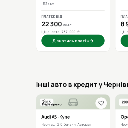
53к км
ПЛАТІЖ ВІД
ПЛА
22 300
8 
₴/міс
Ціна авто 737 000 ₴
Цін
→
Дізнатись платіж
Інші авто в кредит у Черні
2013
200
Перевірено
Audi
A5
· Купе
Op
Чернівці
2.0 Бензин
Автомат
Черн