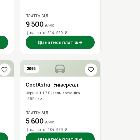
ПЛАТІЖ ВІД
9 500
₴/міс
Ціна авто 314 000 ₴
→
Дізнатись платіж
2005
Opel
Astra
· Універсал
Чернівці
1.7 Дизель
Механіка
368к км
ПЛАТІЖ ВІД
5 600
₴/міс
Ціна авто 184 000 ₴
→
Дізнатись платіж