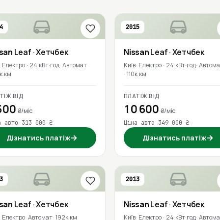
4
2015
ssan
Leaf
· Хетчбек
Nissan
Leaf
· Хетчбек
Електро · 24 кВт·год
Автомат
Київ
Електро · 24 кВт·год
Автома
к км
110к км
ТІЖ ВІД
ПЛАТІЖ ВІД
500
10 600
₴/міс
₴/міс
а авто 313 000 ₴
Ціна авто 349 000 ₴
→
→
Дізнатись платіж
Дізнатись платіж
3
2013
ssan
Leaf
· Хетчбек
Nissan
Leaf
· Хетчбек
Електро
Автомат
192к км
Київ
Електро · 24 кВт·год
Автома