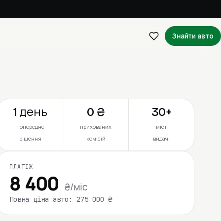
Знайти авто
1 день
0 ₴
30+
попереднє
прихованих
міст
рішення
комісій
видачі
ПЛАТІЖ
8 400
₴/міс
Повна ціна авто: 275 000 ₴