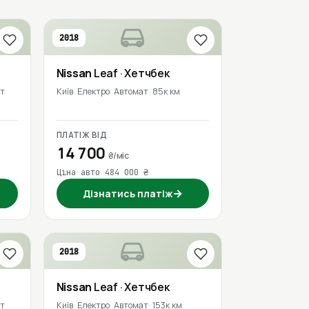
2018
Nissan
Leaf
· Хетчбек
т
Київ
Електро
Автомат
85к км
ПЛАТІЖ ВІД
14 700
₴/міс
Ціна авто 484 000 ₴
→
Дізнатись платіж
2018
Nissan
Leaf
· Хетчбек
т
Київ
Електро
Автомат
153к км