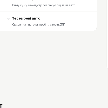
Точну суму менеджер розрахує під ваше авто
Перевірені авто
Юридична чистота, пробіг, історія ДТП
т