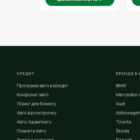
КРЕДИТ
БРЕНДИ В 
Програма авто в кредит
BMW
Конфіскат авто
Mercedes-
Лізинг для бізнесу
Audi
Авто в розстрочку
Volkswage
Авто під виплату
Toyota
Планета Авто
Škoda
Фургони в кредит
Renault