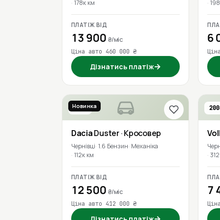
178к км
198
ПЛАТІЖ ВІД
ПЛА
13 900
6 
₴/міс
Ціна авто 460 000 ₴
Цін
→
Дізнатись платіж
Новинка
2016
200
Dacia
Duster
· Кросовер
Vo
Чернівці
1.6 Бензин
Механіка
Черн
112к км
312
ПЛАТІЖ ВІД
ПЛА
12 500
7 
₴/міс
Ціна авто 412 000 ₴
Цін
→
Дізнатись платіж