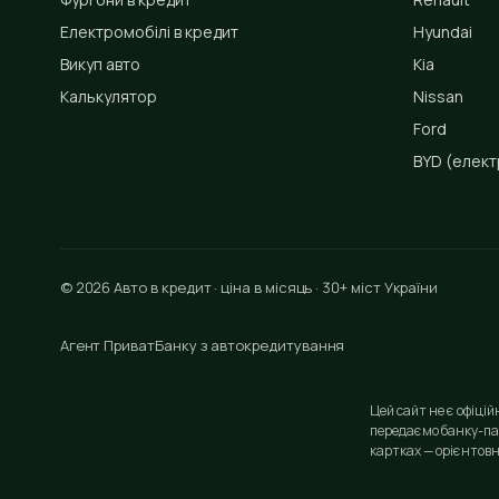
Електромобілі в кредит
Hyundai
Викуп авто
Kia
Калькулятор
Nissan
Ford
BYD
(елект
© 2026 Авто в кредит · ціна в місяць · 30+ міст України
Агент ПриватБанку з автокредитування
Цей сайт не є офіці
передаємо банку-па
картках — орієнтовн