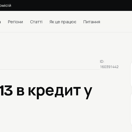
омісій
а
Регіони
Статті
Як це працює
Питання
ID:
160391442
013
в кредит у