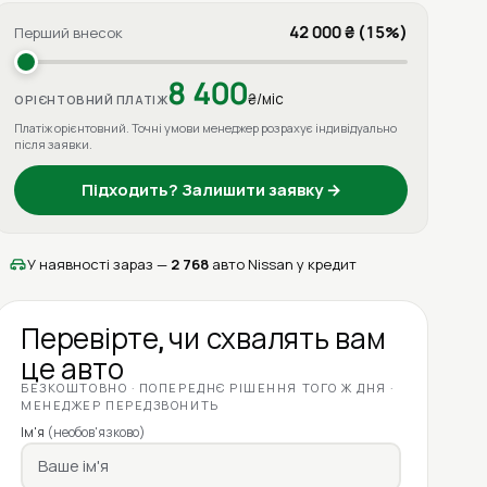
42 000 ₴ (15%)
Перший внесок
8 400
₴/міс
ОРІЄНТОВНИЙ ПЛАТІЖ
Платіж орієнтовний. Точні умови менеджер розрахує індивідуально
після заявки.
Підходить? Залишити заявку →
У наявності зараз —
2 768
авто Nissan у кредит
Перевірте, чи схвалять вам
це авто
БЕЗКОШТОВНО · ПОПЕРЕДНЄ РІШЕННЯ ТОГО Ж ДНЯ ·
МЕНЕДЖЕР ПЕРЕДЗВОНИТЬ
Ім'я
(необов'язково)