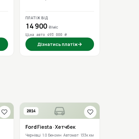
ПЛАТІЖ ВІД
14 900
₴/міс
Ціна авто 493 000 ₴
→
Дізнатись платіж
2014
Ford
Fiesta
· Хетчбек
Чернівці
1.0 Бензин
Автомат
133к км