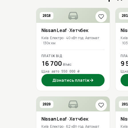
2018
201
Nissan
Leaf
· Хетчбек
Ni
Київ
Електро · 40 кВт·год
Автомат
Київ
130к км
103
ПЛАТІЖ ВІД
ПЛА
16 700
9 
₴/міс
Ціна авто 550 000 ₴
Цін
→
Дізнатись платіж
2020
201
Nissan
Leaf
· Хетчбек
Ni
Київ
Електро · 62 кВт·год
Автомат
Київ