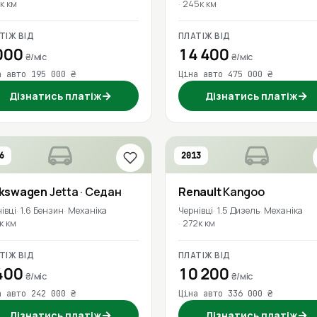
к км
245к км
ТІЖ ВІД
ПЛАТІЖ ВІД
000
14 400
₴/міс
₴/міс
а авто 195 000 ₴
Ціна авто 475 000 ₴
→
→
Дізнатись платіж
Дізнатись платіж
6
2013
lkswagen
Jetta
· Седан
Renault
Kangoo
івці
1.6 Бензин
Механіка
Чернівці
1.5 Дизель
Механіка
к км
272к км
ТІЖ ВІД
ПЛАТІЖ ВІД
400
10 200
₴/міс
₴/міс
а авто 242 000 ₴
Ціна авто 336 000 ₴
→
→
Дізнатись платіж
Дізнатись платіж