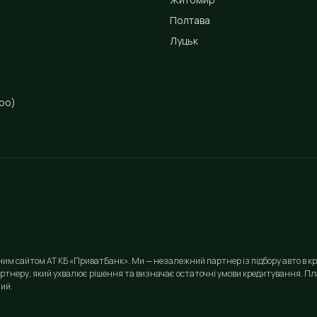
Полтава
Луцьк
ро)
йним сайтом АТ КБ «ПриватБанк». Ми — незалежний партнер із підбору авто в кр
ртнеру, який ухвалює рішення та визначає остаточні умови кредитування. Пла
ий.