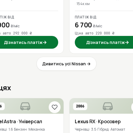
154к км
ТІЖ ВІД
ПЛАТІЖ ВІД
900
6 700
₴/міс
₴/міс
а авто 292 000 ₴
Ціна авто 220 000 ₴
→
→
Дізнатись платіж
Дізнатись платіж
Дивитись усі Nissan →
вцях
6
2006
el
Astra
· Універсал
Lexus
RX
· Кросовер
івці
1.6 Бензин
Механіка
Чернівці
3.5 Гібрид
Автомат