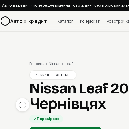
Авто в кредит · попереднє рішення того ж дня · без прихованих к
Авто
в
кредит
Каталог
Конфіскат
Розстрочк
Головна
›
Nissan
›
Leaf
NISSAN · ХЕТЧБЕК
Nissan Leaf 2
Чернівцях
Перевірено