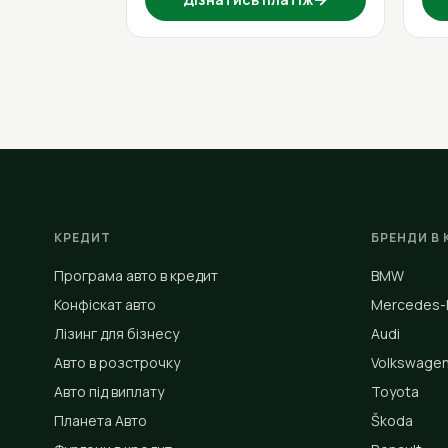
КРЕДИТ
БРЕНДИ В 
Програма авто в кредит
BMW
Конфіскат авто
Mercedes-
Лізинг для бізнесу
Audi
Авто в розстрочку
Volkswage
Авто під виплату
Toyota
Планета Авто
Škoda