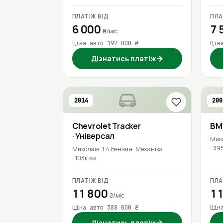
ПЛАТІЖ ВІД
ПЛА
6 000
7 
₴/міс
Ціна авто 197 000 ₴
Цін
→
Дізнатись платіж
2014
200
Chevrolet
Tracker
B
· Універсал
Мик
39
Миколаїв
1.4 Бензин
Механіка
103к км
ПЛАТІЖ ВІД
ПЛА
11 800
11
₴/міс
Ціна авто 388 000 ₴
Цін
→
Дізнатись платіж