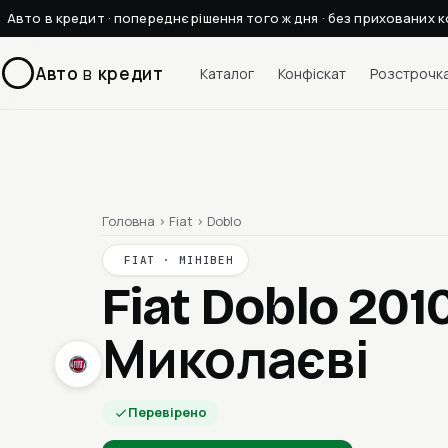
Авто в кредит · попереднє рішення того ж дня · без прихованих к
Авто
в
кредит
Каталог
Конфіскат
Розстрочк
Головна
›
Fiat
›
Doblo
FIAT · МІНІВЕН
Fiat Doblo 201
Миколаєві
Перевірено