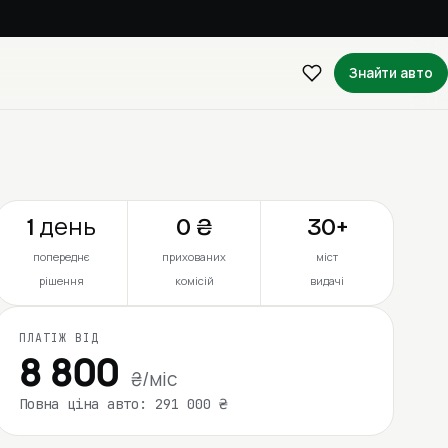
Знайти авто
1 день
0 ₴
30+
попереднє
прихованих
міст
рішення
комісій
видачі
ПЛАТІЖ ВІД
8 800
₴/міс
Повна ціна авто: 291 000 ₴