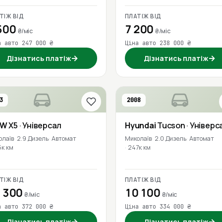
ТІЖ ВІД
ПЛАТІЖ ВІД
500
7 200
₴/міс
₴/міс
а авто 247 000 ₴
Ціна авто 238 000 ₴
→
→
Дізнатись платіж
Дізнатись платіж
3
2008
MW
X5
· Універсал
Hyundai
Tucson
· Універс
олаїв
2.9 Дизель
Автомат
Миколаїв
2.0 Дизель
Автомат
5к км
247к км
ТІЖ ВІД
ПЛАТІЖ ВІД
 300
10 100
₴/міс
₴/міс
а авто 372 000 ₴
Ціна авто 334 000 ₴
→
→
Дізнатись платіж
Дізнатись платіж