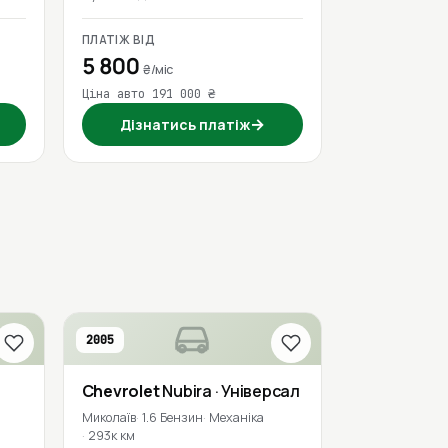
ПЛАТІЖ ВІД
5 800
₴/міс
Ціна авто 191 000 ₴
→
Дізнатись платіж
2005
Chevrolet
Nubira
· Універсал
Миколаїв
1.6 Бензин
Механіка
293к км