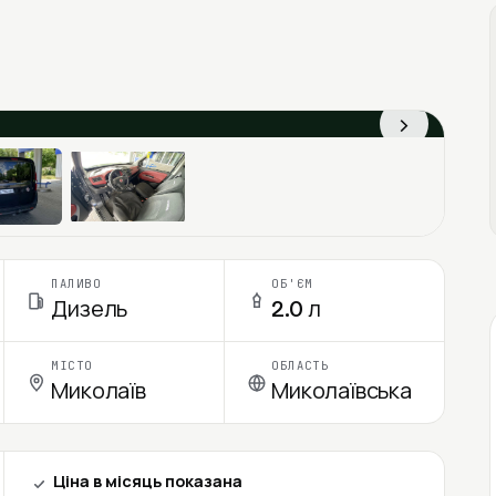
›
ПАЛИВО
ОБ'ЄМ
Дизель
2.0 л
МІСТО
ОБЛАСТЬ
Миколаїв
Миколаївська
Ціна в місяць показана