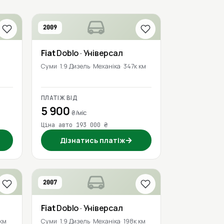
2009
Fiat
Doblo
· Універсал
Суми
1.9 Дизель
Механіка
347к км
ПЛАТІЖ ВІД
5 900
₴/міс
Ціна авто 193 000 ₴
→
Дізнатись платіж
2007
Fiat
Doblo
· Універсал
 км
Суми
1.9 Дизель
Механіка
198к км