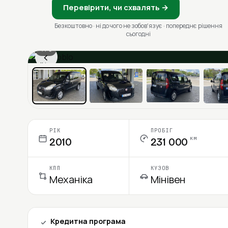
Перевірити, чи схвалять →
Безкоштовно · ні до чого не зобовʼязує · попереднє рішення
сьогодні
1 / 6
‹
Ціна в місяць
РІК
ПРОБІГ
км
2010
231 000
КПП
КУЗОВ
Механіка
Мінівен
Кредитна програма