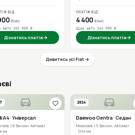
ТІЖ ВІД
ПЛАТІЖ ВІД
900
4 400
₴/міс
₴/міс
а авто 261 000 ₴
Ціна авто 144 000 ₴
→
→
Дізнатись платіж
Дізнатись платіж
Дивитись усі Fiat →
аєві
7
2014
i
A4
· Універсал
Daewoo
Gentra
· Седан
олаїв
1.8 Бензин
Автомат
Миколаїв
1.5 Бензин
Автомат
к км
124к км