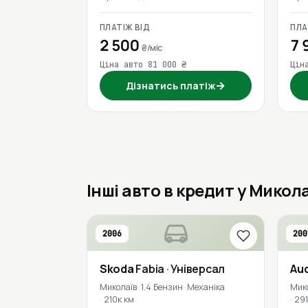
ПЛАТІЖ ВІД
ПЛА
2 500
7 
₴/міс
Ціна авто 81 000 ₴
Цін
→
Дізнатись платіж
Інші авто в кредит у Микол
2006
200
Skoda
Fabia
· Універсал
Aud
Миколаїв
1.4 Бензин
Механіка
Мик
210к км
291