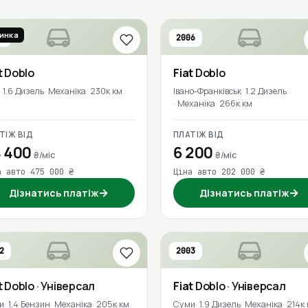
инка
0
2006
t
Doblo
Fiat
Doblo
1.6 Дизель
Механіка
230к км
Івано-Франківськ
1.2 Дизель
Механіка
266к км
ТІЖ ВІД
ПЛАТІЖ ВІД
 400
6 200
₴/міс
₴/міс
а авто 475 000 ₴
Ціна авто 202 000 ₴
→
→
Дізнатись платіж
Дізнатись платіж
2
2003
t
Doblo
· Універсал
Fiat
Doblo
· Універсал
и
1.4 Бензин
Механіка
205к км
Суми
1.9 Дизель
Механіка
214к