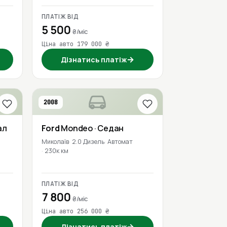
ПЛАТІЖ ВІД
5 500
₴/міс
Ціна авто 179 000 ₴
→
Дізнатись платіж
2008
ал
Ford
Mondeo
· Седан
Миколаїв
2.0 Дизель
Автомат
230к км
ПЛАТІЖ ВІД
7 800
₴/міс
Ціна авто 256 000 ₴
→
Дізнатись платіж