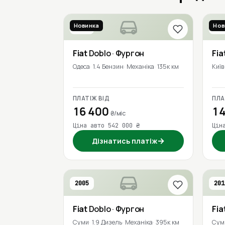
Новинка
Нов
2022
202
Fiat
Doblo
· Фургон
Fia
Одеса
1.4 Бензин
Механіка
135к км
Київ
ПЛАТІЖ ВІД
ПЛА
16 400
14
₴/міс
Ціна авто 542 000 ₴
Цін
→
Дізнатись платіж
2005
201
Fiat
Doblo
· Фургон
Fia
Суми
1.9 Дизель
Механіка
395к км
Сум