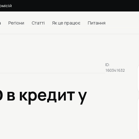
омісій
а
Регіони
Статті
Як це працює
Питання
ID:
160341632
0
в кредит у