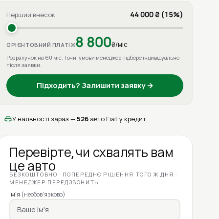
44 000 ₴ (15%)
Перший внесок
8 800
₴/міс
ОРІЄНТОВНИЙ ПЛАТІЖ
Розрахунок на 60 міс. Точні умови менеджер підбере індивідуально
після заявки.
Підходить? Залишити заявку →
У наявності зараз —
526
авто Fiat у кредит
Перевірте, чи схвалять вам
це авто
БЕЗКОШТОВНО · ПОПЕРЕДНЄ РІШЕННЯ ТОГО Ж ДНЯ ·
МЕНЕДЖЕР ПЕРЕДЗВОНИТЬ
Ім'я
(необов'язково)