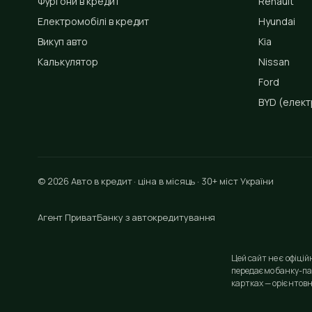
Фургони в кредит
Renault
Електромобілі в кредит
Hyundai
Викуп авто
Kia
Калькулятор
Nissan
Ford
BYD
(елект
© 2026 Авто в кредит · ціна в місяць · 30+ міст України
Агент ПриватБанку з автокредитування
Цей сайт не є офіці
передаємо банку-па
картках — орієнтовн