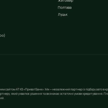
Житомир
Полтава
Луцьк
ро)
йним сайтом АТ КБ «ПриватБанк». Ми — незалежний партнер із підбору авто в кр
ртнеру, який ухвалює рішення та визначає остаточні умови кредитування. Пла
ий.