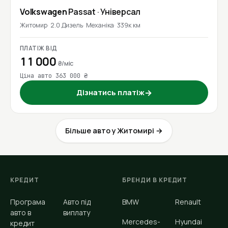
Volkswagen
Passat
· Універсал
Житомир
2.0 Дизель
Механіка
339к км
ПЛАТІЖ ВІД
11 000
₴/міс
Ціна авто 363 000 ₴
Дізнатись платіж
→
Більше авто у Житомирі →
КРЕДИТ
БРЕНДИ В КРЕДИТ
Програма
Авто під
BMW
Renault
авто в
виплату
Mercedes-
Hyundai
кредит