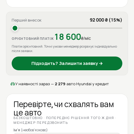
92 000 ₴ (15%)
Перший внесок
18 600
₴/міс
ОРІЄНТОВНИЙ ПЛАТІЖ
Платіж орієнтовний. Точні умови менеджер розрахує індивідуально
після заявки.
Підходить? Залишити заявку →
У наявності зараз —
2 279
авто Hyundai у кредит
Перевірте, чи схвалять вам
це авто
БЕЗКОШТОВНО · ПОПЕРЕДНЄ РІШЕННЯ ТОГО Ж ДНЯ ·
МЕНЕДЖЕР ПЕРЕДЗВОНИТЬ
Ім'я
(необов'язково)