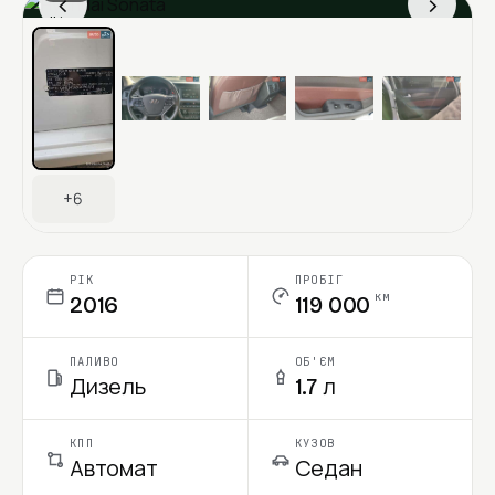
‹
›
Ціна в місяць
+6
РІК
ПРОБІГ
км
2016
119 000
ПАЛИВО
ОБ'ЄМ
Дизель
1.7 л
КПП
КУЗОВ
Автомат
Седан