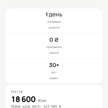
1 день
попереднє
рішення
0 ₴
прихованих
комісій
30+
міст
видачі
ПЛАТІЖ
18 600
₴/міс
Повна ціна авто: 613 000 ₴