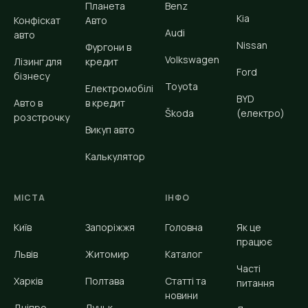
Планета
Benz
Kia
Конфіскат
Авто
Audi
авто
Nissan
Фургони в
Volkswagen
Лізинг для
кредит
Ford
бізнесу
Toyota
Електромобілі
BYD
Авто в
в кредит
Škoda
(електро)
розстрочку
Викуп авто
Калькулятор
МІСТА
ІНФО
Київ
Запоріжжя
Головна
Як це
працює
Львів
Житомир
Каталог
Часті
Харків
Полтава
Статті та
питання
новини
Дніпро
Луцьк