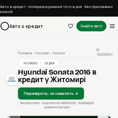
Авто в кредит · попереднє рішення того ж дня · без прихованих
комісій
Авто
в
кредит
Знайти авто
ID:
Головна
›
Hyundai
›
Sonata
160320557
HYUNDAI · СЕДАН
Hyundai Sonata 2016
в
кредит у Житомирі
Перевірити, чи схвалять →
Безкоштовно · ні до чого не зобовʼязує · попереднє
рішення сьогодні
1 / 13