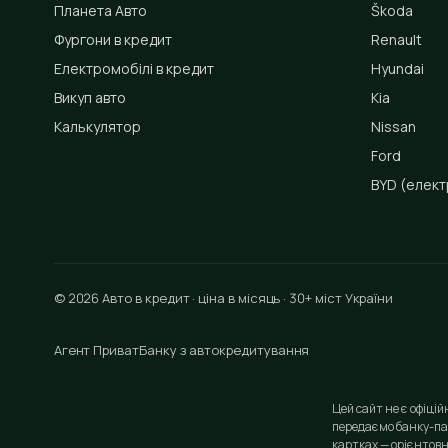
Планета Авто
Škoda
Фургони в кредит
Renault
Електромобілі в кредит
Hyundai
Викуп авто
Kia
Калькулятор
Nissan
Ford
BYD
(елект
© 2026 Авто в кредит · ціна в місяць · 30+ міст України
Агент ПриватБанку з автокредитування
Цей сайт не є офіці
передаємо банку-па
картках — орієнтовн