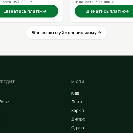
а авто 197 000 ₴
Ціна авто 309 000 ₴
→
→
Дізнатись платіж
Дізнатись платіж
Більше авто у Хмельницькому →
КРЕДИТ
МІСТА
Київ
Benz
Львів
Харків
n
Дніпро
Одеса