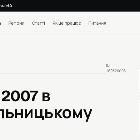
омісій
а
Регіони
Статті
Як це працює
Питання
ID:
160320096
 2007
в
ельницькому