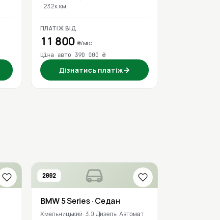
232к км
ПЛАТІЖ ВІД
11 800
₴/міс
Ціна авто 390 000 ₴
→
Дізнатись платіж
2002
BMW
5 Series
· Седан
Хмельницький
3.0 Дизель
Автомат