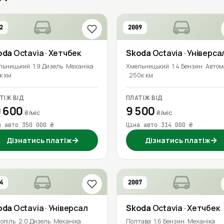
2
2009
oda
Octavia
· Хетчбек
Skoda
Octavia
· Універса
льницький
1.9 Дизель
Механіка
Хмельницький
1.4 Бензин
Автом
к км
250к км
ТІЖ ВІД
ПЛАТІЖ ВІД
 600
9 500
₴/міс
₴/міс
а авто 350 000 ₴
Ціна авто 314 000 ₴
→
→
Дізнатись платіж
Дізнатись платіж
4
2007
oda
Octavia
· Універсал
Skoda
Octavia
· Хетчбек
опіль
2.0 Дизель
Механіка
Полтава
1.6 Бензин
Механіка