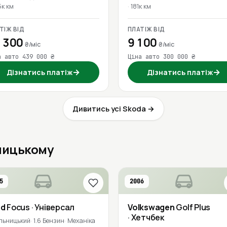
5к км
181к км
ТІЖ ВІД
ПЛАТІЖ ВІД
 300
9 100
₴/міс
₴/міс
а авто 439 000 ₴
Ціна авто 300 000 ₴
→
→
Дізнатись платіж
Дізнатись платіж
Дивитись усі Skoda →
ьницькому
5
2006
rd
Focus
· Універсал
Volkswagen
Golf Plus
· Хетчбек
льницький
1.6 Бензин
Механіка