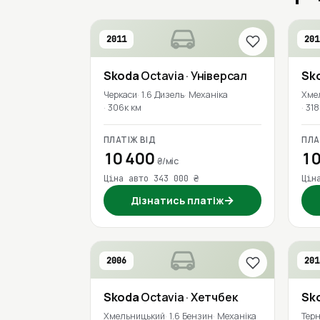
2011
201
Skoda
Octavia
· Універсал
Sk
Черкаси
1.6 Дизель
Механіка
Хме
306к км
318
ПЛАТІЖ ВІД
ПЛА
10 400
10
₴/міс
Ціна авто 343 000 ₴
Цін
→
Дізнатись платіж
2006
201
Skoda
Octavia
· Хетчбек
Sk
Хмельницький
1.6 Бензин
Механіка
Терн