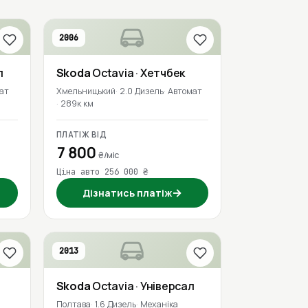
2006
л
Skoda
Octavia
· Хетчбек
ат
Хмельницький
2.0 Дизель
Автомат
289к км
ПЛАТІЖ ВІД
7 800
₴/міс
Ціна авто 256 000 ₴
→
Дізнатись платіж
2013
Skoda
Octavia
· Універсал
Полтава
1.6 Дизель
Механіка