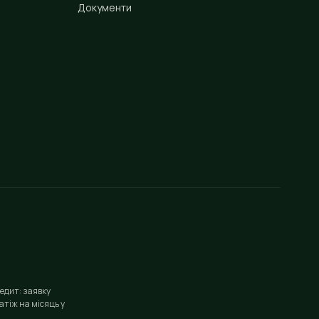
Документи
едит: заявку
тіж на місяць у