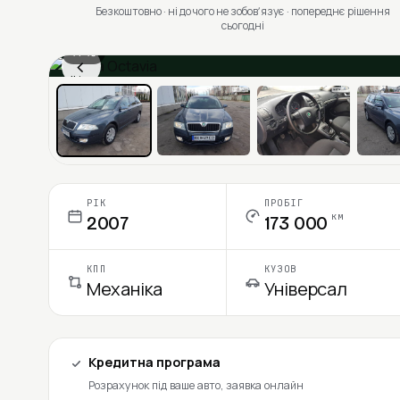
Безкоштовно · ні до чого не зобовʼязує · попереднє рішення
сьогодні
1 / 13
‹
Ціна в місяць
РІК
ПРОБІГ
км
2007
173 000
КПП
КУЗОВ
Механіка
Універсал
Кредитна програма
Розрахунок під ваше авто, заявка онлайн