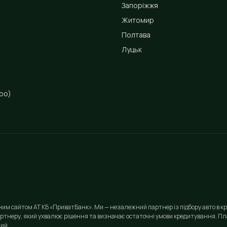
Запоріжжя
Житомир
Полтава
Луцьк
ро)
йним сайтом АТ КБ «ПриватБанк». Ми — незалежний партнер із підбору авто в кр
ртнеру, який ухвалює рішення та визначає остаточні умови кредитування. Пла
ий.