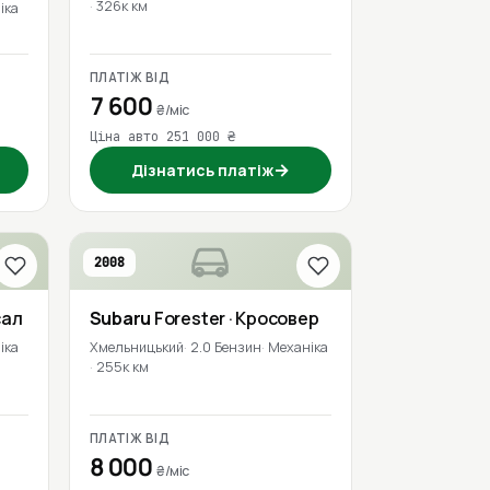
326к км
іка
ПЛАТІЖ ВІД
7 600
₴/міс
Ціна авто 251 000 ₴
→
Дізнатись платіж
2008
сал
Subaru
Forester
· Кросовер
іка
Хмельницький
2.0 Бензин
Механіка
255к км
ПЛАТІЖ ВІД
8 000
₴/міс