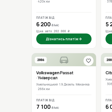
420к км
378
ПЛАТІЖ ВІД
ПЛА
6 200
5 
₴/міс
Ціна авто 202 000 ₴
Цін
→
Дізнатись платіж
2006
200
Volkswagen
Passat
Cit
· Універсал
Хме
30
Хмельницький
1.9 Дизель
Механіка
266к км
ПЛАТІЖ ВІД
ПЛА
7 100
6 
₴/міс