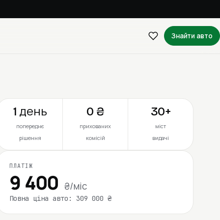
Знайти авто
1 день
0 ₴
30+
попереднє
прихованих
міст
рішення
комісій
видачі
ПЛАТІЖ
9 400
₴/міс
Повна ціна авто: 309 000 ₴