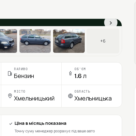
›
+6
ПАЛИВО
ОБ'ЄМ
Бензин
1.6 л
МІСТО
ОБЛАСТЬ
Хмельницький
Хмельницька
Ціна в місяць показана
Точну суму менеджер розрахує під ваше авто