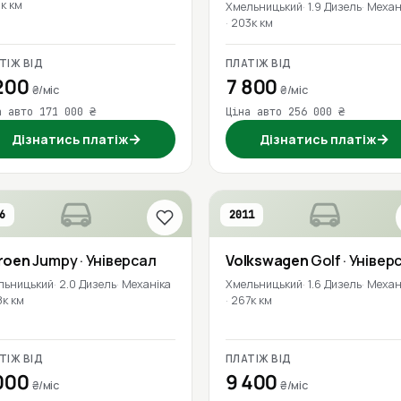
к км
Хмельницький
1.9 Дизель
Механ
203к км
ТІЖ ВІД
ПЛАТІЖ ВІД
200
7 800
₴/міс
₴/міс
а авто 171 000 ₴
Ціна авто 256 000 ₴
→
→
Дізнатись платіж
Дізнатись платіж
6
2011
roen
Jumpy
· Універсал
Volkswagen
Golf
· Універ
льницький
2.0 Дизель
Механіка
Хмельницький
1.6 Дизель
Механ
8к км
267к км
ТІЖ ВІД
ПЛАТІЖ ВІД
000
9 400
₴/міс
₴/міс