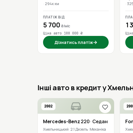
294к км
32
ПЛАТІЖ ВІД
ПЛА
5 700
13
₴/міс
Ціна авто 188 000 ₴
Цін
→
Дізнатись платіж
Інші авто в кредит у Хмел
2002
200
Mercedes-Benz
220
· Седан
Fo
Хмельницький
2.1 Дизель
Механіка
Хме