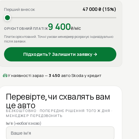
47 000 ₴ (15%)
Перший внесок
9 400
₴/міс
ОРІЄНТОВНИЙ ПЛАТІЖ
Платіж орієнтовний. Точні умови менеджер розрахує індивідуально
після заявки.
Підходить? Залишити заявку →
У наявності зараз —
3 450
авто Skoda у кредит
Перевірте, чи схвалять вам
це авто
БЕЗКОШТОВНО · ПОПЕРЕДНЄ РІШЕННЯ ТОГО Ж ДНЯ ·
МЕНЕДЖЕР ПЕРЕДЗВОНИТЬ
Ім'я
(необов'язково)