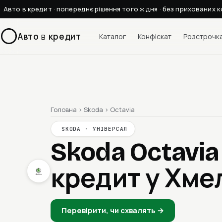
Авто в кредит · попереднє рішення того ж дня · без прихованих к
Авто
в
кредит
Каталог
Конфіскат
Розстрочк
Головна
›
Skoda
›
Octavia
SKODA · УНІВЕРСАЛ
Skoda Octavia
кредит у Хм
Перевірити, чи схвалять →