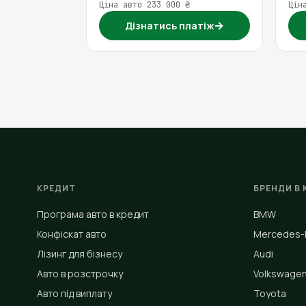
Ціна авто 233 000 ₴
Цін
→
Дізнатись платіж
КРЕДИТ
БРЕНДИ В 
Програма авто в кредит
BMW
Конфіскат авто
Mercedes-
Лізинг для бізнесу
Audi
Авто в розстрочку
Volkswage
Авто під виплату
Toyota