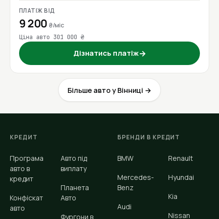
ПЛАТІЖ ВІД
9 200
₴/міс
Ціна авто 301 000 ₴
Дізнатись платіж
→
Більше авто у Вінниці →
КРЕДИТ
БРЕНДИ В КРЕДИТ
Програма
Авто під
BMW
Renault
авто в
виплату
Mercedes-
Hyundai
кредит
Планета
Benz
Kia
Конфіскат
Авто
Audi
авто
Nissan
Фургони в