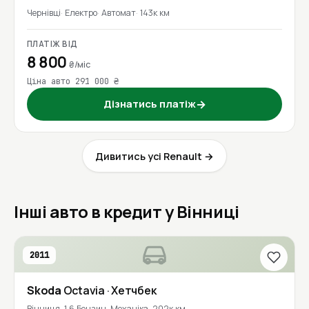
Чернівці
Електро
Автомат
143к км
ПЛАТІЖ ВІД
8 800
₴/міс
Ціна авто 291 000 ₴
Дізнатись платіж
→
Дивитись усі Renault →
Інші авто в кредит у Вінниці
2011
Skoda
Octavia
· Хетчбек
Вінниця
1.6 Бензин
Механіка
202к км