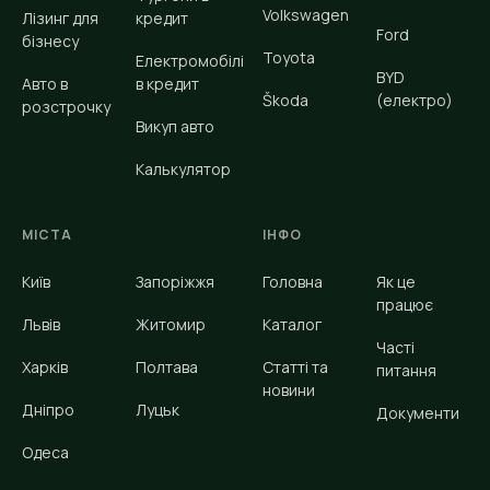
Volkswagen
Лізинг для
кредит
Ford
бізнесу
Toyota
Електромобілі
BYD
Авто в
в кредит
Škoda
(електро)
розстрочку
Викуп авто
Калькулятор
МІСТА
ІНФО
Київ
Запоріжжя
Головна
Як це
працює
Львів
Житомир
Каталог
Часті
Харків
Полтава
Статті та
питання
новини
Дніпро
Луцьк
Документи
Одеса