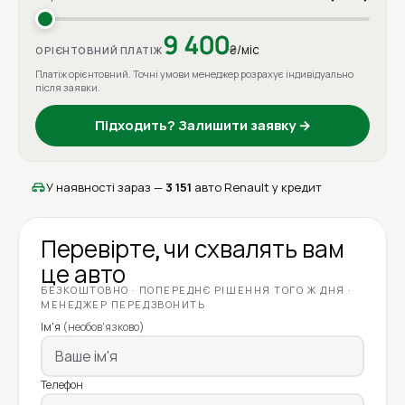
9 400
₴/міс
ОРІЄНТОВНИЙ ПЛАТІЖ
Платіж орієнтовний. Точні умови менеджер розрахує індивідуально
після заявки.
Підходить? Залишити заявку →
У наявності зараз —
3 151
авто Renault у кредит
Перевірте, чи схвалять вам
це авто
БЕЗКОШТОВНО · ПОПЕРЕДНЄ РІШЕННЯ ТОГО Ж ДНЯ ·
МЕНЕДЖЕР ПЕРЕДЗВОНИТЬ
Ім'я
(необов'язково)
Телефон