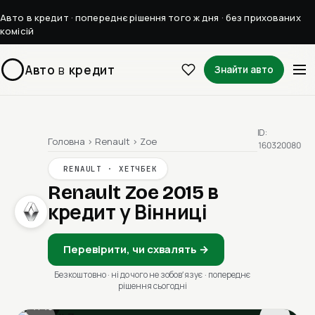
Авто в кредит · попереднє рішення того ж дня · без прихованих
комісій
Авто
в
кредит
Знайти авто
ID:
Головна
›
Renault
›
Zoe
160320080
RENAULT · ХЕТЧБЕК
Renault Zoe 2015
в
кредит у Вінниці
Перевірити, чи схвалять →
Безкоштовно · ні до чого не зобовʼязує · попереднє
рішення сьогодні
1 / 13