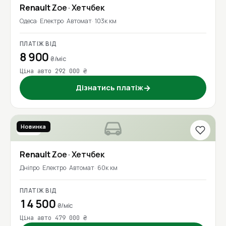
Renault
Zoe
· Хетчбек
Одеса
Електро
Автомат
103к км
ПЛАТІЖ ВІД
8 900
₴/міс
Ціна авто 292 000 ₴
Дізнатись платіж
→
Новинка
2018
Renault
Zoe
· Хетчбек
Дніпро
Електро
Автомат
60к км
ПЛАТІЖ ВІД
14 500
₴/міс
Ціна авто 479 000 ₴