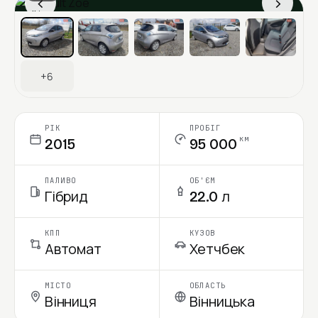
‹
›
Ціна в місяць
+6
РІК
ПРОБІГ
км
2015
95 000
ПАЛИВО
ОБ'ЄМ
Гібрид
22.0 л
КПП
КУЗОВ
Автомат
Хетчбек
МІСТО
ОБЛАСТЬ
Вінниця
Вінницька