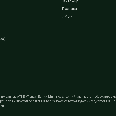
Житомир
Полтава
Луцьк
ро)
йним сайтом АТ КБ «ПриватБанк». Ми — незалежний партнер із підбору авто в кр
ртнеру, який ухвалює рішення та визначає остаточні умови кредитування. Пла
ий.