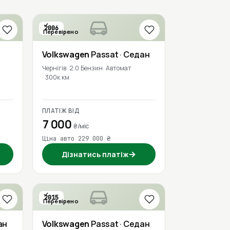
2006
Перевірено
Volkswagen
Passat
· Седан
Чернігів
2.0 Бензин
Автомат
300к км
ПЛАТІЖ ВІД
7 000
₴/міс
Ціна авто 229 000 ₴
→
Дізнатись платіж
2015
Перевірено
ан
Volkswagen
Passat
· Седан