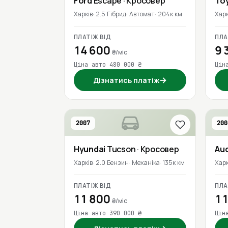
Ford
Escape
· Кросовер
To
Харків
2.5 Гібрид
Автомат
204к км
Харк
ПЛАТІЖ ВІД
ПЛА
14 600
9 
₴/міс
Ціна авто 480 000 ₴
Цін
→
Дізнатись платіж
2007
200
Hyundai
Tucson
· Кросовер
Aud
Харків
2.0 Бензин
Механіка
135к км
Харк
ПЛАТІЖ ВІД
ПЛА
11 800
11
₴/міс
Ціна авто 390 000 ₴
Цін