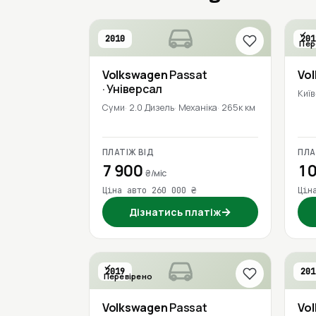
2010
201
Пер
Volkswagen
Passat
Vo
· Універсал
Київ
Суми
2.0 Дизель
Механіка
265к км
ПЛАТІЖ ВІД
ПЛА
7 900
10
₴/міс
Ціна авто 260 000 ₴
Цін
→
Дізнатись платіж
2019
201
Перевірено
Volkswagen
Passat
Vo