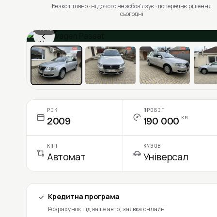
Безкоштовно · ні до чого не зобовʼязує · попереднє рішення
сьогодні
1 / 13
‹
Ціна в місяць
РІК
ПРОБІГ
км
2009
190 000
КПП
КУЗОВ
Автомат
Універсал
Кредитна програма
Розрахунок під ваше авто, заявка онлайн