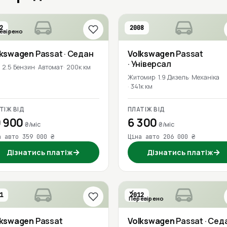
2
2008
евірено
lkswagen
Passat
· Седан
Volkswagen
Passat
· Універсал
2.5 Бензин
Автомат
200к км
Житомир
1.9 Дизель
Механіка
341к км
ТІЖ ВІД
ПЛАТІЖ ВІД
 900
6 300
₴/міс
₴/міс
а авто 359 000 ₴
Ціна авто 206 000 ₴
→
→
Дізнатись платіж
Дізнатись платіж
1
2012
Перевірено
lkswagen
Passat
Volkswagen
Passat
· Сед