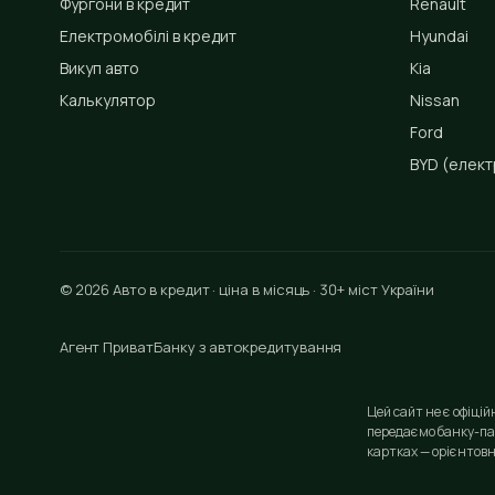
Фургони в кредит
Renault
Електромобілі в кредит
Hyundai
Викуп авто
Kia
Калькулятор
Nissan
Ford
BYD
(елект
© 2026 Авто в кредит · ціна в місяць · 30+ міст України
Агент ПриватБанку з автокредитування
Цей сайт не є офіці
передаємо банку-па
картках — орієнтовн