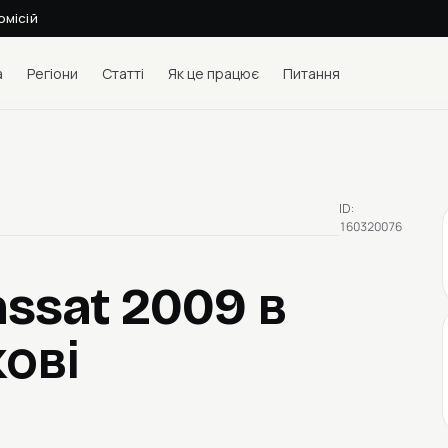
омісій
а
Регіони
Статті
Як це працює
Питання
ID:
160320076
assat 2009
в
кові