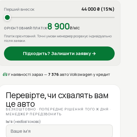
44 000 ₴ (15%)
Перший внесок
8 900
₴/міс
ОРІЄНТОВНИЙ ПЛАТІЖ
Платіж орієнтовний. Точні умови менеджер розрахує індивідуально
після заявки.
Підходить? Залишити заявку →
У наявності зараз —
7 376
авто Volkswagen у кредит
Перевірте, чи схвалять вам
це авто
БЕЗКОШТОВНО · ПОПЕРЕДНЄ РІШЕННЯ ТОГО Ж ДНЯ ·
МЕНЕДЖЕР ПЕРЕДЗВОНИТЬ
Ім'я
(необов'язково)