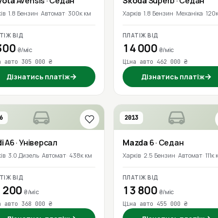
yota
Avensis
· Седан
Skoda
Superb
· Седан
ів
1.8 Бензин
Автомат
300к км
Харків
1.8 Бензин
Механіка
120
ТІЖ ВІД
ПЛАТІЖ ВІД
300
14 000
₴/міс
₴/міс
а авто 305 000 ₴
Ціна авто 462 000 ₴
→
→
Дізнатись платіж
Дізнатись платіж
6
2013
i
A6
· Універсал
Mazda
6
· Седан
ів
3.0 Дизель
Автомат
438к км
Харків
2.5 Бензин
Автомат
111к 
ТІЖ ВІД
ПЛАТІЖ ВІД
 200
13 800
₴/міс
₴/міс
а авто 368 000 ₴
Ціна авто 455 000 ₴