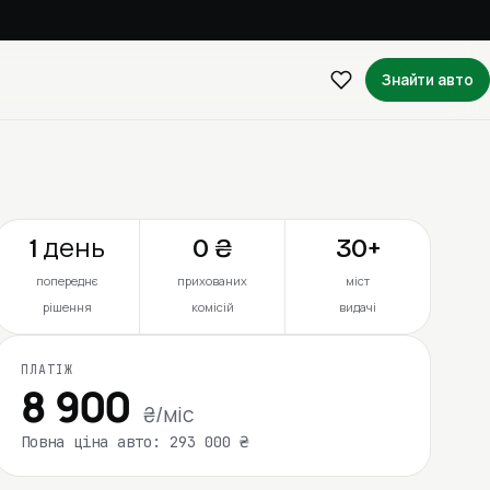
Знайти авто
1 день
0 ₴
30+
попереднє
прихованих
міст
рішення
комісій
видачі
ПЛАТІЖ
8 900
₴/міс
Повна ціна авто: 293 000 ₴