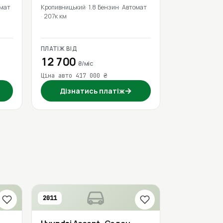
мат
Кропивницький
1.8 Бензин
Автомат
207к км
ПЛАТІЖ ВІД
12 700
₴/міс
Ціна авто 417 000 ₴
→
Дізнатись платіж
2011