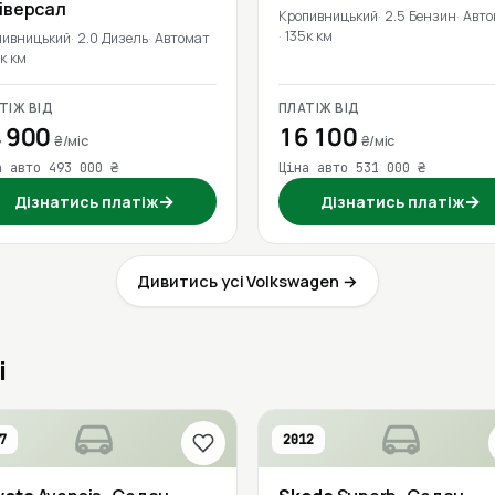
ніверсал
Кропивницький
2.5 Бензин
Авто
135к км
пивницький
2.0 Дизель
Автомат
к км
ТІЖ ВІД
ПЛАТІЖ ВІД
 900
16 100
₴/міс
₴/міс
а авто 493 000 ₴
Ціна авто 531 000 ₴
→
→
Дізнатись платіж
Дізнатись платіж
Дивитись усі Volkswagen →
і
7
2012