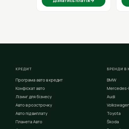
→
Дізнатись платіж
КРЕДИТ
БРЕНДИ В 
Програма авто в кредит
BMW
Конфіскат авто
Mercedes-
Лізинг для бізнесу
Audi
Авто в розстрочку
Volkswage
Авто під виплату
Toyota
Планета Авто
Škoda