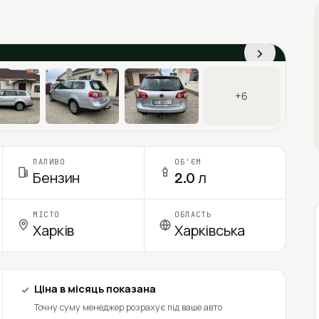
›
+6
ПАЛИВО
ОБ'ЄМ
Бензин
2.0 л
МІСТО
ОБЛАСТЬ
Харків
Харківська
Ціна в місяць показана
Точну суму менеджер розрахує під ваше авто