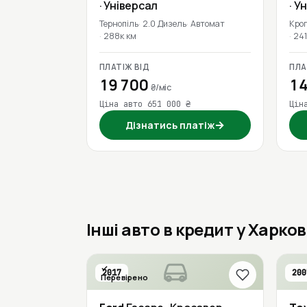
· Універсал
· У
Тернопіль
2.0 Дизель
Автомат
Кро
288к км
241
ПЛАТІЖ ВІД
ПЛА
19 700
14
₴/міс
Ціна авто 651 000 ₴
Цін
→
Дізнатись платіж
Інші авто в кредит у Харков
2017
200
Перевірено
1 власник