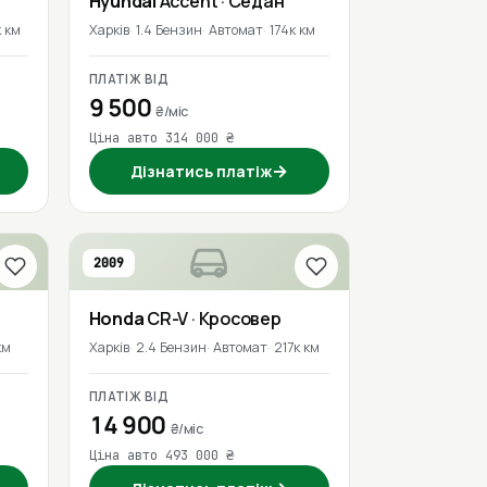
Hyundai
Accent
· Седан
к км
Харків
1.4 Бензин
Автомат
174к км
ПЛАТІЖ ВІД
9 500
₴/міс
Ціна авто 314 000 ₴
→
Дізнатись платіж
2009
Honda
CR-V
· Кросовер
км
Харків
2.4 Бензин
Автомат
217к км
ПЛАТІЖ ВІД
14 900
₴/міс
Ціна авто 493 000 ₴