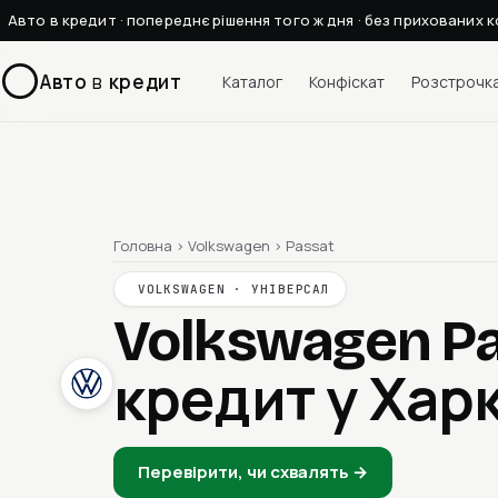
Авто в кредит · попереднє рішення того ж дня · без прихованих к
Авто
в
кредит
Каталог
Конфіскат
Розстрочк
Головна
›
Volkswagen
›
Passat
VOLKSWAGEN · УНІВЕРСАЛ
Volkswagen P
кредит у Хар
Перевірити, чи схвалять →