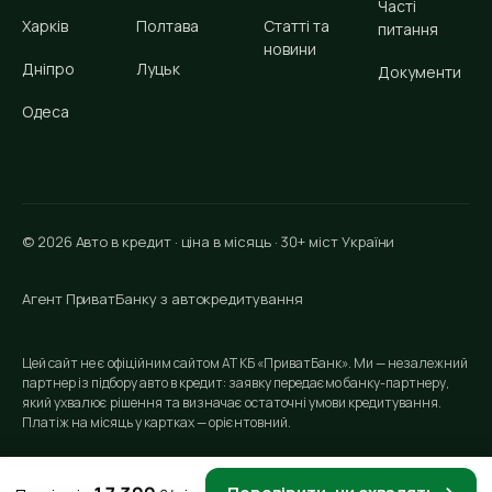
Часті
Харків
Полтава
Статті та
питання
новини
Дніпро
Луцьк
Документи
Одеса
© 2026 Авто в кредит · ціна в місяць · 30+ міст України
Агент ПриватБанку з автокредитування
Цей сайт не є офіційним сайтом АТ КБ «ПриватБанк». Ми — незалежний
партнер із підбору авто в кредит: заявку передаємо банку-партнеру,
який ухвалює рішення та визначає остаточні умови кредитування.
Платіж на місяць у картках — орієнтовний.