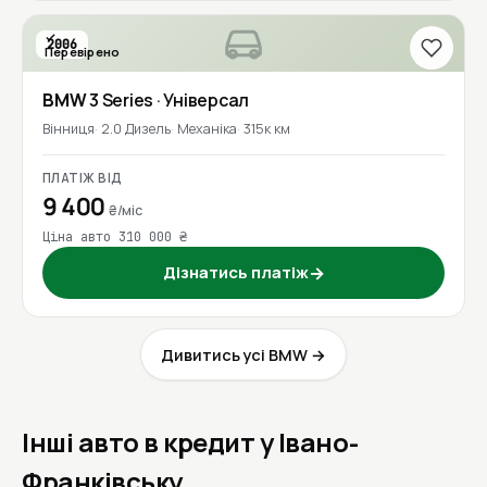
2006
Перевірено
BMW
3 Series
· Універсал
Вінниця
2.0 Дизель
Механіка
315к км
ПЛАТІЖ ВІД
9 400
₴/міс
Ціна авто 310 000 ₴
Дізнатись платіж
→
Дивитись усі BMW →
Інші авто в кредит у Івано-
Франківську