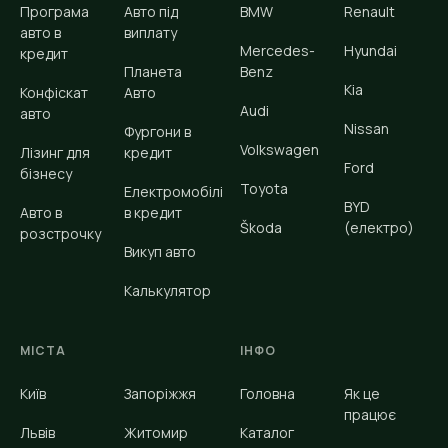
Програма
Авто під
BMW
Renault
авто в
виплату
Mercedes-
Hyundai
кредит
Планета
Benz
Kia
Конфіскат
Авто
Audi
авто
Nissan
Фургони в
Volkswagen
Лізинг для
кредит
Ford
бізнесу
Toyota
Електромобілі
BYD
Авто в
в кредит
Škoda
(електро)
розстрочку
Викуп авто
Калькулятор
МІСТА
ІНФО
Київ
Запоріжжя
Головна
Як це
працює
Львів
Житомир
Каталог