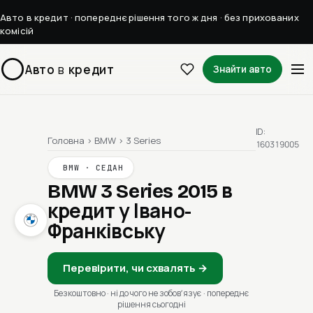
Авто в кредит · попереднє рішення того ж дня · без прихованих
комісій
Авто
в
кредит
Знайти авто
ID:
Головна
›
BMW
›
3 Series
160319005
BMW · СЕДАН
BMW 3 Series 2015
в
кредит у Івано-
Франківську
Перевірити, чи схвалять →
Безкоштовно · ні до чого не зобовʼязує · попереднє
рішення сьогодні