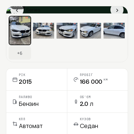
1 / 13
‹
›
Ціна в місяць
+6
РІК
ПРОБІГ
км
2015
166 000
ПАЛИВО
ОБ'ЄМ
Бензин
2.0 л
КПП
КУЗОВ
Автомат
Седан