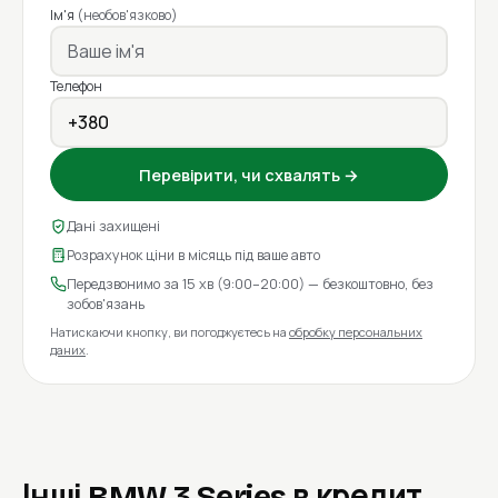
Ім'я
(необов'язково)
Телефон
Перевірити, чи схвалять →
Дані захищені
Розрахунок ціни в місяць під ваше авто
Передзвонимо за 15 хв (9:00–20:00) — безкоштовно, без
зобов'язань
Натискаючи кнопку, ви погоджуєтесь на
обробку персональних
даних
.
Інші BMW 3 Series в кредит